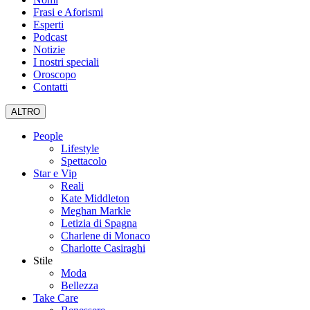
Frasi e Aforismi
Esperti
Podcast
Notizie
I nostri speciali
Oroscopo
Contatti
ALTRO
People
Lifestyle
Spettacolo
Star e Vip
Reali
Kate Middleton
Meghan Markle
Letizia di Spagna
Charlene di Monaco
Charlotte Casiraghi
Stile
Moda
Bellezza
Take Care