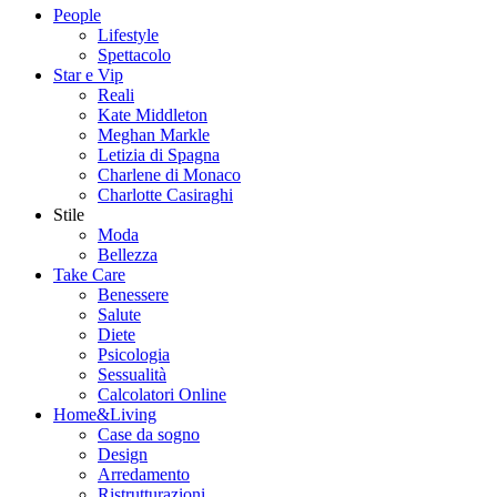
People
Lifestyle
Spettacolo
Star e Vip
Reali
Kate Middleton
Meghan Markle
Letizia di Spagna
Charlene di Monaco
Charlotte Casiraghi
Stile
Moda
Bellezza
Take Care
Benessere
Salute
Diete
Psicologia
Sessualità
Calcolatori Online
Home&Living
Case da sogno
Design
Arredamento
Ristrutturazioni