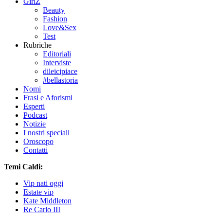
GirlZ
Beauty
Fashion
Love&Sex
Test
Rubriche
Editoriali
Interviste
dileicipiace
#bellastoria
Nomi
Frasi e Aforismi
Esperti
Podcast
Notizie
I nostri speciali
Oroscopo
Contatti
Temi Caldi:
Vip nati oggi
Estate vip
Kate Middleton
Re Carlo III