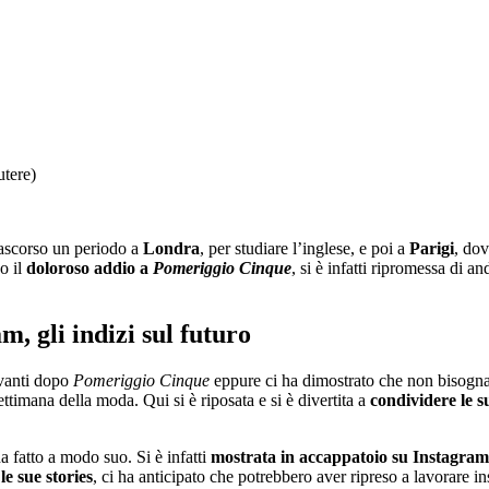
utere)
rascorso un periodo a
Londra
, per studiare l’inglese, e poi a
Parigi
, dov
o il
doloroso addio a
Pomeriggio Cinque
, si è infatti ripromessa di 
, gli indizi sul futuro
avanti dopo
Pomeriggio Cinque
eppure ci ha dimostrato che non bisogn
ettimana della moda. Qui si è riposata e si è divertita a
condividere le su
a fatto a modo suo. Si è infatti
mostrata in accappatoio su Instagram
le sue stories
, ci ha anticipato che potrebbero aver ripreso a lavorare