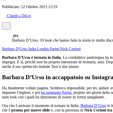
Pubblicato:
12 Ottobre 2023 12:19
Chiedi a DiLei
IPA
Barbara D’Urso, 10 look che hanno fatto la storia (e molto disc
Barbara D'Urso
Italia
Londra
Parigi
Nick Cerioni
Barbara D’Urso è tornata in Italia
. La conduttrice partenopea ha t
impegni. E sì, perché non ha proprio intenzione di fermarsi, anzi. Dop
anche il suo spettacolo teatrale
Taxi a due piazze
.
Barbara D’Urso in accappatoio su Instagram
Ha finalmente voltato pagina. Sembrava impossibile, per lei, andare 
imparare l’inglese, e poi
ha raggiunto Parigi
, proprio nei giorni della s
tanti look con i quali ha dimostrato di essere in forma smagliante.
Ora che è arrivato il momento di tornare in Italia,
Barbara D’Urso
lo h
che è
pronta per nuove sfide
e, con la presenza di
Nick Cerioni tra 