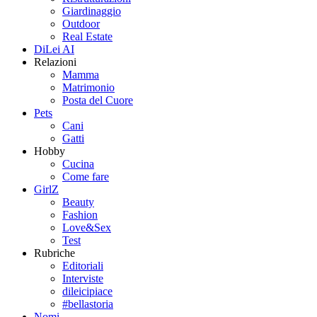
Giardinaggio
Outdoor
Real Estate
DiLei AI
Relazioni
Mamma
Matrimonio
Posta del Cuore
Pets
Cani
Gatti
Hobby
Cucina
Come fare
GirlZ
Beauty
Fashion
Love&Sex
Test
Rubriche
Editoriali
Interviste
dileicipiace
#bellastoria
Nomi