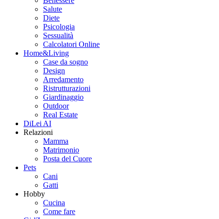
Benessere
Salute
Diete
Psicologia
Sessualità
Calcolatori Online
Home&Living
Case da sogno
Design
Arredamento
Ristrutturazioni
Giardinaggio
Outdoor
Real Estate
DiLei AI
Relazioni
Mamma
Matrimonio
Posta del Cuore
Pets
Cani
Gatti
Hobby
Cucina
Come fare