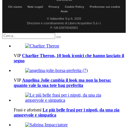
Chi siamo
Note Legali
Privacy
Cookie Policy
Preferenze sui cookie
Aiuto
© Italiaonline S.p.A. 2026
Direzione e coordinamento di Libero Acquisition S.á r.l.
P. IVA 03970540963
VIP
Charlize Theron, 10 look iconici che hanno lasciato il
segno
VIP
Angelina Jolie cambia il look ma non la borsa:
quanto vale la sua tote bag preferita
Frasi e aforismi
Le più belle frasi per i nipoti, da una zia
amorevole e simpatica