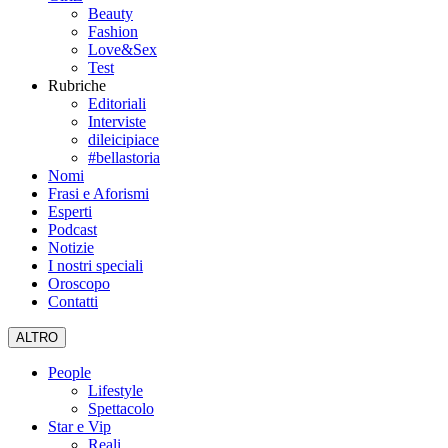
Beauty
Fashion
Love&Sex
Test
Rubriche
Editoriali
Interviste
dileicipiace
#bellastoria
Nomi
Frasi e Aforismi
Esperti
Podcast
Notizie
I nostri speciali
Oroscopo
Contatti
ALTRO
People
Lifestyle
Spettacolo
Star e Vip
Reali