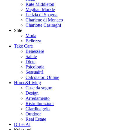
Kate Middleton
Meghan Markle
Letizia di Spagna
Charlene di Monaco
Charlotte Casiraghi
Stile
Moda
Bellezza
Take Care
Benessere
Salute
Diete
Psicologia
Sessualità
Calcolatori Online
Home&Living
Case da sogno
Design
Arredamento
Ristrutturazioni
Giardinaggio
Outdoor
Real Estate
DiLei AI
Relazioni