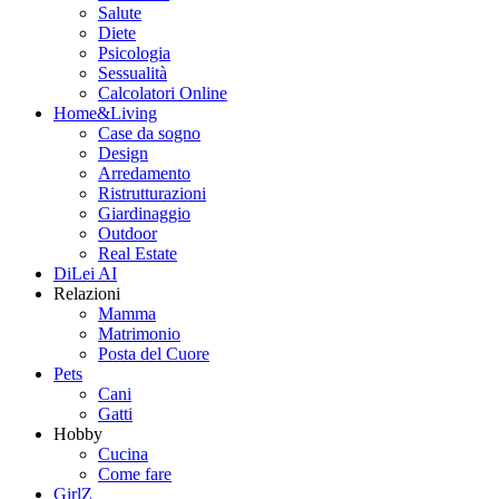
Salute
Diete
Psicologia
Sessualità
Calcolatori Online
Home&Living
Case da sogno
Design
Arredamento
Ristrutturazioni
Giardinaggio
Outdoor
Real Estate
DiLei AI
Relazioni
Mamma
Matrimonio
Posta del Cuore
Pets
Cani
Gatti
Hobby
Cucina
Come fare
GirlZ