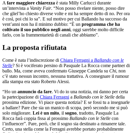
A
fare maggiore chiarezza
è stata Milly Carlucci durante
un’intervista a
Vanity Fair
. “Non posso rivelare niente, posso dire
che gliel’ho chiesto diverse volte e mi ha sempre detto di no. Per ora
è così, poi chi lo sa”. E sul motivo per cui Ballando ha successo da
vent’anni non ha il minimo dubbio: “È un
programma che ha
coltivato il suo pubblico negli anni
, oggi sarebbe molto difficile
farlo, con la frammentarietà di canali che abbiamo”.
La proposta rifiutata
Come è nata l’indiscrezione di
Chiara Ferragni a
Ballando con le
Stelle
? Si è vociferato persino di Pasquale La Rocca come partner di
ballo. Ma, come aveva confermato Giuseppe Candela su
Chi
, non
c’è stato nessun incontro, nessuna trattativa. A consegnare il rumour
alla stampa era stato Roberto Alessi.
“Ho un
annuncio da fare
. Vi do io una notizia, mi danno per certa
la partecipazione di
Chiara Ferragni
a
Ballando con le Stelle
della
prossima edizione. Vi piace questa notizia? E se fossi tu a insegnarle
a ballare? Pare che sia un manico di scopa, però secondo me si può
solo migliorare.
Lei è un mito
, il
sogno
, tradotto, Pasquale La
Rocca farà coppia fissa al prossimo
Ballando con le Stelle
con
l’influencer”. Pare, però, che il sogno sia destinato a rimanere tale.
Certo, una stella come la Ferragni avrebbe portato probabilmente