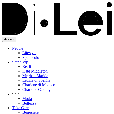
Accedi
People
Lifestyle
Spettacolo
Star e Vip
Reali
Kate Middleton
Meghan Markle
Letizia di Spagna
Charlene di Monaco
Charlotte Casiraghi
Stile
Moda
Bellezza
Take Care
Benessere