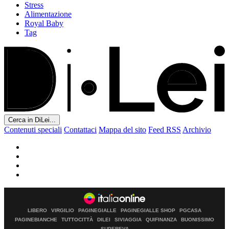
Stress
Alimentazione
Royal Baby
Tag
Cerca in DiLei...
Contenuti speciali
Contattaci
Mappa del sito
Feed RSS
Archivio
LIBERO
VIRGILIO
PAGINEGIALLE
PAGINEGIALLE SHOP
PGCASA
PAGINEBIANCHE
TUTTOCITTÀ
DILEI
SIVIAGGIA
QUIFINANZA
BUONISSIMO
SUPEREVA