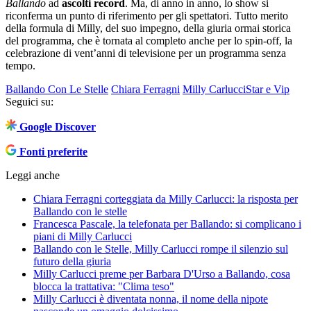
Ballando
ad
ascolti record
. Ma, di anno in anno, lo show si
riconferma un punto di riferimento per gli spettatori. Tutto merito
della formula di Milly, del suo impegno, della giuria ormai storica
del programma, che è tornata al completo anche per lo spin-off, la
celebrazione di vent’anni di televisione per un programma senza
tempo.
Ballando Con Le Stelle
Chiara Ferragni
Milly Carlucci
Star e Vip
Seguici su:
Google Discover
Fonti preferite
Leggi anche
Chiara Ferragni corteggiata da Milly Carlucci: la risposta per
Ballando con le stelle
Francesca Pascale, la telefonata per Ballando: si complicano i
piani di Milly Carlucci
Ballando con le Stelle, Milly Carlucci rompe il silenzio sul
futuro della giuria
Milly Carlucci preme per Barbara D'Urso a Ballando, cosa
blocca la trattativa: "Clima teso"
Milly Carlucci è diventata nonna, il nome della nipote