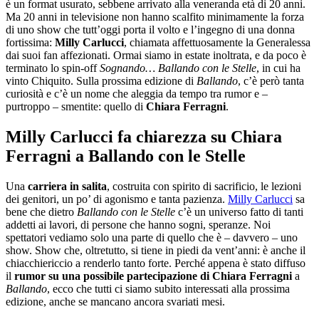
è un format usurato, sebbene arrivato alla veneranda età di 20 anni.
Ma 20 anni in televisione non hanno scalfito minimamente la forza
di uno show che tutt’oggi porta il volto e l’ingegno di una donna
fortissima:
Milly Carlucci
, chiamata affettuosamente la Generalessa
dai suoi fan affezionati. Ormai siamo in estate inoltrata, e da poco è
terminato lo spin-off
Sognando… Ballando con le Stelle
, in cui ha
vinto Chiquito. Sulla prossima edizione di
Ballando
, c’è però tanta
curiosità e c’è un nome che aleggia da tempo tra rumor e –
purtroppo – smentite: quello di
Chiara Ferragni
.
Milly Carlucci fa chiarezza su Chiara
Ferragni a Ballando con le Stelle
Una
carriera in salita
, costruita con spirito di sacrificio, le lezioni
dei genitori, un po’ di agonismo e tanta pazienza.
Milly Carlucci
sa
bene che dietro
Ballando con le Stelle
c’è un universo fatto di tanti
addetti ai lavori, di persone che hanno sogni, speranze. Noi
spettatori vediamo solo una parte di quello che è – davvero – uno
show. Show che, oltretutto, si tiene in piedi da vent’anni: è anche il
chiacchiericcio a renderlo tanto forte. Perché appena è stato diffuso
il
rumor su una possibile partecipazione di Chiara Ferragni
a
Ballando
, ecco che tutti ci siamo subito interessati alla prossima
edizione, anche se mancano ancora svariati mesi.