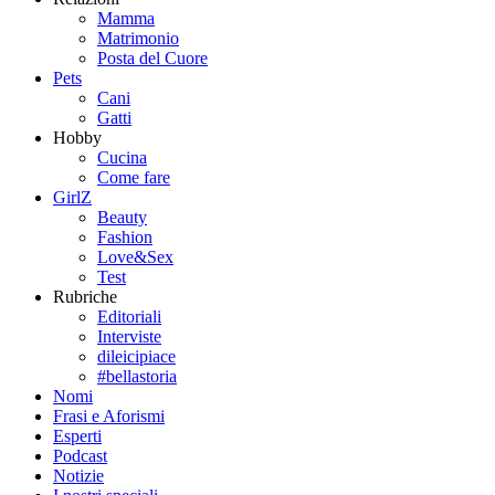
Mamma
Matrimonio
Posta del Cuore
Pets
Cani
Gatti
Hobby
Cucina
Come fare
GirlZ
Beauty
Fashion
Love&Sex
Test
Rubriche
Editoriali
Interviste
dileicipiace
#bellastoria
Nomi
Frasi e Aforismi
Esperti
Podcast
Notizie