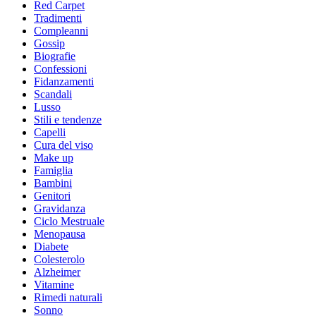
Red Carpet
Tradimenti
Compleanni
Gossip
Biografie
Confessioni
Fidanzamenti
Scandali
Lusso
Stili e tendenze
Capelli
Cura del viso
Make up
Famiglia
Bambini
Genitori
Gravidanza
Ciclo Mestruale
Menopausa
Diabete
Colesterolo
Alzheimer
Vitamine
Rimedi naturali
Sonno