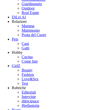
Giardinaggio
Outdoor
Real Estate
DiLei AI
Relazioni
Mamma
Matrimonio
Posta del Cuore
Pets
Cani
Gatti
Hobby
Cucina
Come fare
GirlZ
Beauty
Fashion
Love&Sex
Test
Rubriche
Editoriali
Interviste
dileicipiace
#bellastoria
Nomi