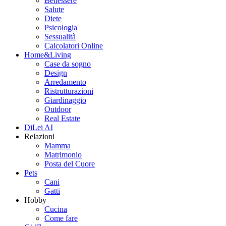
Benessere
Salute
Diete
Psicologia
Sessualità
Calcolatori Online
Home&Living
Case da sogno
Design
Arredamento
Ristrutturazioni
Giardinaggio
Outdoor
Real Estate
DiLei AI
Relazioni
Mamma
Matrimonio
Posta del Cuore
Pets
Cani
Gatti
Hobby
Cucina
Come fare