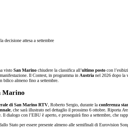
ha visto
San Marino
chiudere la classifica all’
ultimo posto
con l’esibiz
a manifestazione. Il Contest, in programma in
Austria
nel 2026 dopo la v
in bilico almeno fino a settembre.
an Marino
erale di San Marino
RTV
, Roberto Sergio, durante la
conferenza st
unnale
, che sarà illustrato nel dettaglio il prossimo 6 ottobre. Riporta
An
 Il dialogo con l’EBU è aperto, e proseguirà fino a settembre, che rapp
dallo Stato per essere presente almeno alle semifinali di Eurovision So