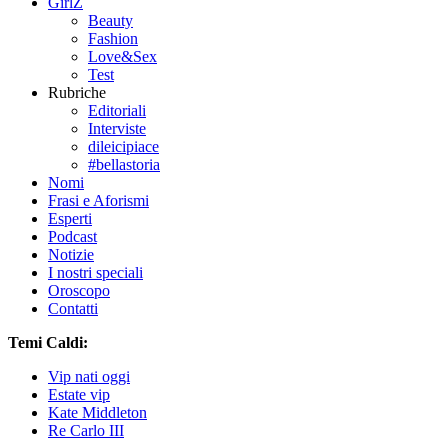
GirlZ
Beauty
Fashion
Love&Sex
Test
Rubriche
Editoriali
Interviste
dileicipiace
#bellastoria
Nomi
Frasi e Aforismi
Esperti
Podcast
Notizie
I nostri speciali
Oroscopo
Contatti
Temi Caldi:
Vip nati oggi
Estate vip
Kate Middleton
Re Carlo III