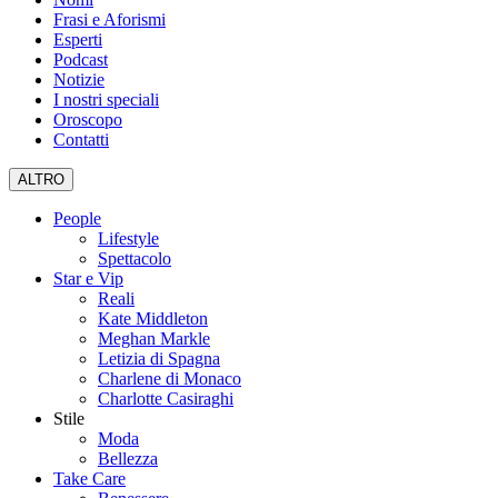
Frasi e Aforismi
Esperti
Podcast
Notizie
I nostri speciali
Oroscopo
Contatti
ALTRO
People
Lifestyle
Spettacolo
Star e Vip
Reali
Kate Middleton
Meghan Markle
Letizia di Spagna
Charlene di Monaco
Charlotte Casiraghi
Stile
Moda
Bellezza
Take Care