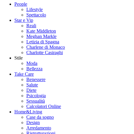
People
Lifestyle
Spettacolo
Star e Vip
Reali
Kate Middleton
Meghan Markle
Letizia di Spagna
Charlene di Monaco
Charlotte Casiraghi
Stile
Moda
Bellezza
Take Care
Benessere
Salute
Diete
Psicologia
Sessualità
Calcolatori Online
Home&Living
Case da sogno
Design
Arredamento
Ristrutturazioni