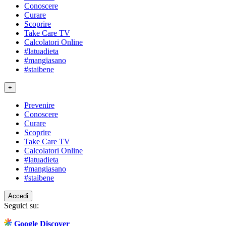
Conoscere
Curare
Scoprire
Take Care TV
Calcolatori Online
#latuadieta
#mangiasano
#staibene
+
Prevenire
Conoscere
Curare
Scoprire
Take Care TV
Calcolatori Online
#latuadieta
#mangiasano
#staibene
Accedi
Seguici su:
Google Discover