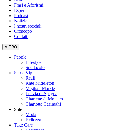
Frasi e Aforismi
Esperti
Podcast
Notizie
I nostri speciali
Oroscopo
Contatti
ALTRO
People
Lifestyle
Spettacolo
Star e Vip
Reali
Kate Middleton
Meghan Markle
Letizia di Spagna
Charlene di Monaco
Charlotte Casiraghi
Stile
Moda
Bellezza
Take Care