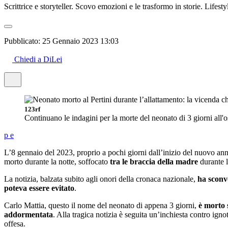
Scrittrice e storyteller. Scovo emozioni e le trasformo in storie. Lifestyl
Pubblicato:
25 Gennaio 2023 13:03
Chiedi a DiLei
123rf
Continuano le indagini per la morte del neonato di 3 giorni all'
p
e
L’8 gennaio del 2023, proprio a pochi giorni dall’inizio del nuovo anno
morto durante la notte, soffocato
tra le braccia della madre
durante l
La notizia, balzata subito agli onori della cronaca nazionale,
ha sconvo
poteva essere evitato
.
Carlo Mattia, questo il nome del neonato di appena 3 giorni,
è morto 
addormentata
. Alla tragica notizia è seguita un’inchiesta contro ign
offesa.