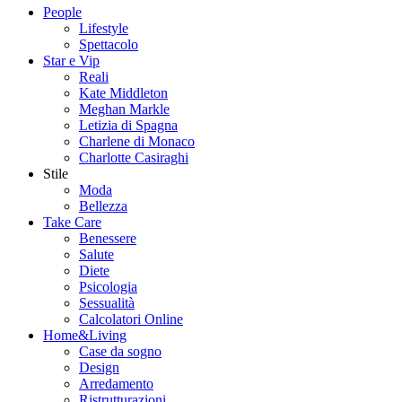
People
Lifestyle
Spettacolo
Star e Vip
Reali
Kate Middleton
Meghan Markle
Letizia di Spagna
Charlene di Monaco
Charlotte Casiraghi
Stile
Moda
Bellezza
Take Care
Benessere
Salute
Diete
Psicologia
Sessualità
Calcolatori Online
Home&Living
Case da sogno
Design
Arredamento
Ristrutturazioni