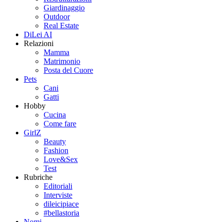
Giardinaggio
Outdoor
Real Estate
DiLei AI
Relazioni
Mamma
Matrimonio
Posta del Cuore
Pets
Cani
Gatti
Hobby
Cucina
Come fare
GirlZ
Beauty
Fashion
Love&Sex
Test
Rubriche
Editoriali
Interviste
dileicipiace
#bellastoria
Nomi