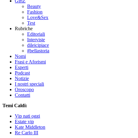
GirlZ
Beauty
Fashion
Love&Sex
Test
Rubriche
Editoriali
Interviste
dileicipiace
#bellastoria
Nomi
Frasi e Aforismi
Esperti
Podcast
Notizie
I nostri speciali
Oroscopo
Contatti
Temi Caldi:
Vip nati oggi
Estate vip
Kate Middleton
Re Carlo III