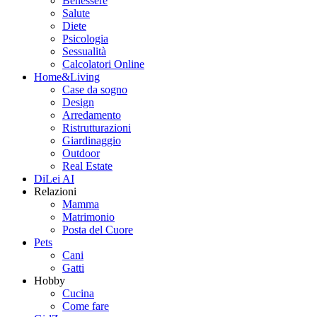
Benessere
Salute
Diete
Psicologia
Sessualità
Calcolatori Online
Home&Living
Case da sogno
Design
Arredamento
Ristrutturazioni
Giardinaggio
Outdoor
Real Estate
DiLei AI
Relazioni
Mamma
Matrimonio
Posta del Cuore
Pets
Cani
Gatti
Hobby
Cucina
Come fare