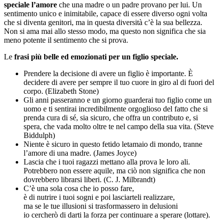
speciale l’amore
che una madre o un padre provano per lui. Un
sentimento unico e inimitabile, capace di essere diverso ogni volta
che si diventa genitori, ma in questa diversità c’è la sua bellezza.
Non si ama mai allo stesso modo, ma questo non significa che sia
meno potente il sentimento che si prova.
Le
frasi più belle ed emozionati per un figlio speciale.
Prendere la decisione di avere un figlio è importante. È
decidere di avere per sempre il tuo cuore in giro al di fuori del
corpo. (Elizabeth Stone)
Gli anni passeranno e un giorno guarderai tuo figlio come un
uomo e ti sentirai incredibilmente orgoglioso del fatto che si
prenda cura di sé, sia sicuro, che offra un contributo e, si
spera, che vada molto oltre te nel campo della sua vita. (Steve
Biddulph)
Niente è sicuro in questo fetido letamaio di mondo, tranne
l’amore di una madre. (James Joyce)
Lascia che i tuoi ragazzi mettano alla prova le loro ali.
Potrebbero non essere aquile, ma ciò non significa che non
dovrebbero librarsi liberi. (C. J. Milbrandt)
C’è una sola cosa che io posso fare,
è di nutrire i tuoi sogni e poi lasciarteli realizzare,
ma se le tue illusioni si trasformassero in delusioni
io cercherò di darti la forza per continuare a sperare (lottare).