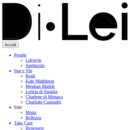
Accedi
People
Lifestyle
Spettacolo
Star e Vip
Reali
Kate Middleton
Meghan Markle
Letizia di Spagna
Charlene di Monaco
Charlotte Casiraghi
Stile
Moda
Bellezza
Take Care
Benessere