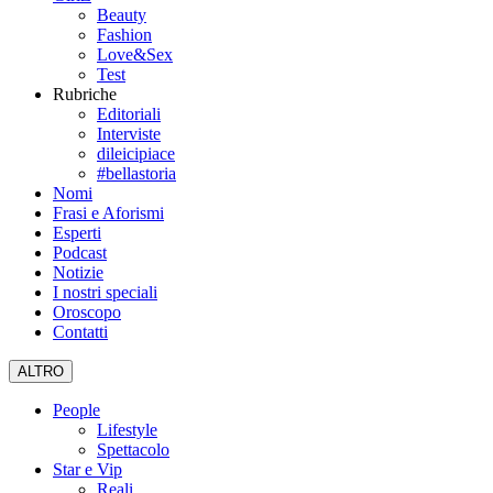
Beauty
Fashion
Love&Sex
Test
Rubriche
Editoriali
Interviste
dileicipiace
#bellastoria
Nomi
Frasi e Aforismi
Esperti
Podcast
Notizie
I nostri speciali
Oroscopo
Contatti
ALTRO
People
Lifestyle
Spettacolo
Star e Vip
Reali