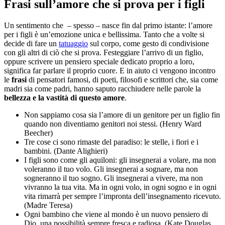
Frasi sull’amore che si prova per i figli
Un sentimento che – spesso – nasce fin dal primo istante: l’amore
per i figli è un’emozione unica e bellissima. Tanto che a volte si
decide di fare un
tatuaggio
sul corpo, come gesto di condivisione
con gli altri di ciò che si prova. Festeggiare l’arrivo di un figlio,
oppure scrivere un pensiero speciale dedicato proprio a loro,
significa far parlare il proprio cuore. E in aiuto ci vengono incontro
le
frasi
di pensatori famosi, di poeti, filosofi e scrittori che, sia come
madri sia come padri, hanno saputo racchiudere nelle parole la
bellezza e la vastità di questo amore
.
Non sappiamo cosa sia l’amore di un genitore per un figlio fin
quando non diventiamo genitori noi stessi. (Henry Ward
Beecher)
Tre cose ci sono rimaste del paradiso: le stelle, i fiori e i
bambini. (Dante Alighieri)
I figli sono come gli aquiloni: gli insegnerai a volare, ma non
voleranno il tuo volo. Gli insegnerai a sognare, ma non
sogneranno il tuo sogno. Gli insegnerai a vivere, ma non
vivranno la tua vita. Ma in ogni volo, in ogni sogno e in ogni
vita rimarrà per sempre l’impronta dell’insegnamento ricevuto.
(Madre Teresa)
Ogni bambino che viene al mondo è un nuovo pensiero di
Dio, una possibilità sempre fresca e radiosa. (Kate Douglas