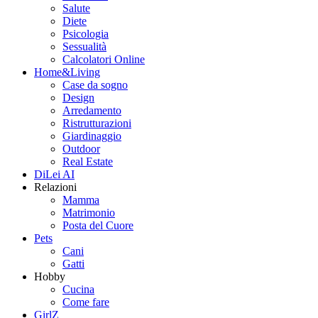
Salute
Diete
Psicologia
Sessualità
Calcolatori Online
Home&Living
Case da sogno
Design
Arredamento
Ristrutturazioni
Giardinaggio
Outdoor
Real Estate
DiLei AI
Relazioni
Mamma
Matrimonio
Posta del Cuore
Pets
Cani
Gatti
Hobby
Cucina
Come fare
GirlZ