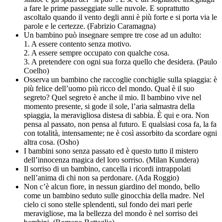
a fare le prime passeggiate sulle nuvole. E soprattutto
ascoltalo quando il vento degli anni è più forte e si porta via le
parole e le certezze. (Fabrizio Caramagna)
Un bambino può insegnare sempre tre cose ad un adulto:
1. A essere contento senza motivo.
2. A essere sempre occupato con qualche cosa.
3. A pretendere con ogni sua forza quello che desidera. (Paulo
Coelho)
Osserva un bambino che raccoglie conchiglie sulla spiaggia: è
più felice dell’uomo più ricco del mondo. Qual è il suo
segreto? Quel segreto è anche il mio. Il bambino vive nel
momento presente, si gode il sole, l’aria salmastra della
spiaggia, la meravigliosa distesa di sabbia. È qui e ora. Non
pensa al passato, non pensa al futuro. E qualsiasi cosa fa, la fa
con totalità, intensamente; ne è così assorbito da scordare ogni
altra cosa. (Osho)
I bambini sono senza passato ed è questo tutto il mistero
dell’innocenza magica del loro sorriso. (Milan Kundera)
Il sorriso di un bambino, cancella i ricordi intrappolati
nell’anima di chi non sa perdonare. (Ada Roggio)
Non c’è alcun fiore, in nessun giardino del mondo, bello
come un bambino seduto sulle ginocchia della madre. Nel
cielo ci sono stelle splendenti, sul fondo dei mari perle
meravigliose, ma la bellezza del mondo è nel sorriso dei