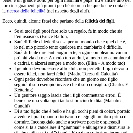
bene, è un grande dono per ogni mamma e papà. Ed è anche uno dei
loro insegnamenti più grandi perché ricorda che quello che conta è
la
ricerca della felicilità
(nel rispetto degli altri).
Ecco, quindi, alcune
frasi
che parlano della
felicità dei figli
.
Se ai tuoi figli puoi fare solo un regalo, fa in modo che sia
l’entusiasmo. (Bruce Barton
)
Sarà difficile chiederti scusa per un mondo che è quel che è,
io nel mio piccolo tento qualcosa ma cambiarlo è difficile.
Sarà difficile dire tanti auguri a te, a ogni compleanno vai un
po’ più via da me. A modo tuo andrai, a modo tuo camminerai
e cadrai, ti alzerai sempre a modo tuo. (Elisa – A modo tuo)
I genitori devono essere affidabili, non perfetti. I figli devono
essere felici, non farci felici. (Madre Teresa di Calcutta)
Ogni padre dovrebbe ricordare che un giorno suo figlio
seguirà il suo esempio invece che il suo consiglio. (Charles F
Kettering)
Un genitore saggio lascia che i figli commettano errori. È
bene che una volta ogni tanto si brucino le dita. (Mahatma
Gandhi)
Dì a tuo figlio che è bello e ha gli occhi pieni di colori, portalo
a vedere i prati quando fioriscono e leggigli un libro prima di
dormire. Incoraggialo anche a scrivere poesie e spiegagli
come si fa a cancellare il “giammai” e allungare a dismisura le
sillabe e gli spazi del “si può”. E se è un sognatore insegnagli