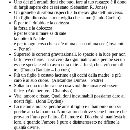
Uno dei più grandi doni che puoi fare al tuo ragazzo è il dono
di fargli sapere che ci sei stato.(Sebastian R. Jones)
Un granello di sabbia rispecchia la meraviglia dell’universo.
Un figlio dimostra la meraviglia che siamo.(Paulo Coelho)
È per te il dubbio e la certezza
la forza e la dolcezza
è per te che il mare sa di sale
la notte di Natale
è per te ogni cosa che see’è ninna naaaa ninna eee (Jovanotti
– Per te)
Supererò le correnti gravitazionali, lo spazio e la luce per non
farti invecchiare. Ti salverò da ogni malinconia perché sei un
essere speciale ed io avrò cura di te… Io sì, che avrò cura di
te. (Franco Battiato – La cura)
Più un figlio è costato lacrime agli occhi della madre, e più
caro è al suo cuore. (Alexandre Dumas – Padre)
Soltanto una madre sa che cosa vuol dire amare ed essere
felice. (Adelbert von Chamisso)
Vita, amore e risate. Quali doni inestimabili possiamo dare ai
nostri figli. (John Dryden)
La mamma non sa perché ama il figlio e il bambino non sa
perché ama la mamma. Non sanno da dove viene l’amore che
provano l’uno per l’altro. È l’amore di Dio che si manifesta in
loro, e quando l’amore è puro e disinteressato ne riflette le
qualità divine.