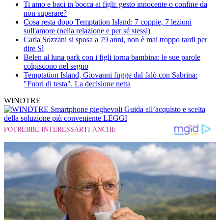
Ti amo e baci in bocca ai figli: gesto innocente o confine da
non superare?
Cosa resta dopo Temptation Island: 7 coppie, 7 lezioni
sull'amore (nella relazione e per sé stessi)
Carla Sozzani si sposa a 79 anni, non è mai troppo tardi per
dire Sì
Belen al luna park con i figli torna bambina: le sue parole
colpiscono nel segno
Temptation Island, Giovanni fugge dal falò con Sabrina:
"Fuori di testa". La decisione netta
WINDTRE
Smartphone pieghevoli
Guida all’acquisto e scelta
della soluzione più conveniente
LEGGI