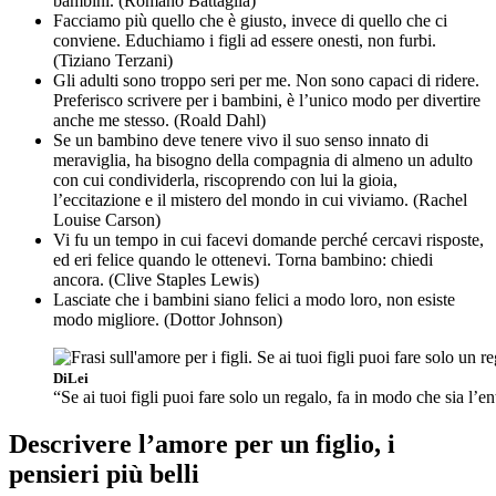
bambini. (Romano Battaglia)
Facciamo più quello che è giusto, invece di quello che ci
conviene. Educhiamo i figli ad essere onesti, non furbi.
(Tiziano Terzani)
Gli adulti sono troppo seri per me. Non sono capaci di ridere.
Preferisco scrivere per i bambini, è l’unico modo per divertire
anche me stesso. (Roald Dahl)
Se un bambino deve tenere vivo il suo senso innato di
meraviglia, ha bisogno della compagnia di almeno un adulto
con cui condividerla, riscoprendo con lui la gioia,
l’eccitazione e il mistero del mondo in cui viviamo. (Rachel
Louise Carson)
Vi fu un tempo in cui facevi domande perché cercavi risposte,
ed eri felice quando le ottenevi. Torna bambino: chiedi
ancora. (Clive Staples Lewis)
Lasciate che i bambini siano felici a modo loro, non esiste
modo migliore. (Dottor Johnson)
DiLei
“Se ai tuoi figli puoi fare solo un regalo, fa in modo che sia l’
Descrivere l’amore per un figlio, i
pensieri più belli