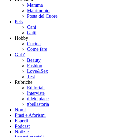
Mamma
Matrimonio
Posta del Cuore
Pets
Cani
Gatti
Hobby
Cucina
Come fare
GirlZ
Beauty
Fashion
Love&Sex
Test
Rubriche
Editoriali
Interviste
dileicipiace
#bellastoria
Nomi
Frasi e Aforismi
Esperti
Podcast
Notizie