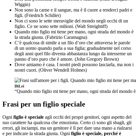
Wiggin)
Non sono la carne e il sangue, ma è il cuore a renderci padri e
figli. (Friedrich Schiller)
Non ci sono le sette meraviglie del mondo negli occhi di un
figlio. Ce ne sono sette milioni. (Walt Streightiff)
Quando mio figlio mi tiene per mano, ogni strada del mondo è
la strada giusta. (Fabrizio Caramagna)
C’è qualcosa di simile a un filo d’oro che attraversa le parole
di un uomo quando parla a sua figlia; gradualmente nel corso
degli anni quel filo diventa abbastanza lungo da intesserne un
panno d’oro puro che è amore. (John Gregory Brown)
Dove amiamo è casa. I nostri piedi possono lasciarla, ma non i
nostri cuori. (Oliver Wendell Holmes)
DiLei
“Quando mio figlio mi tiene per mano, ogni strada del mondo è 
Frasi per un figlio speciale
Ogni
figlio è speciale
agli occhi dei propri genitori, ogni aspetto del
suo carattere ha qualcosa che emoziona. Certo ci sono gli sbagli, gli
errori, gli inciampi, ma un genitore è lì per dare una mano a rialzarsi
e per indicare la strada giusta. Ogni
figlio è speciale, perché è