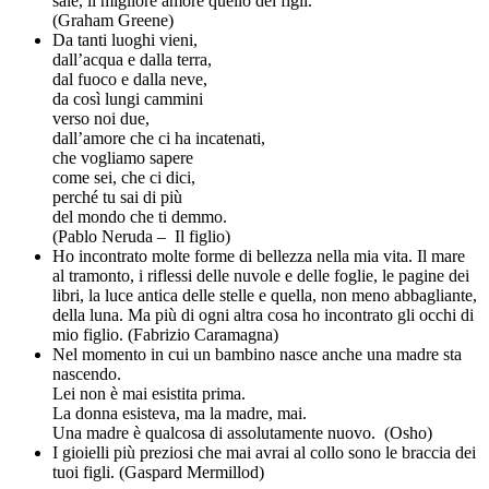
sale, il migliore amore quello dei figli.
(Graham Greene)
Da tanti luoghi vieni,
dall’acqua e dalla terra,
dal fuoco e dalla neve,
da così lungi cammini
verso noi due,
dall’amore che ci ha incatenati,
che vogliamo sapere
come sei, che ci dici,
perché tu sai di più
del mondo che ti demmo.
(Pablo Neruda – Il figlio)
Ho incontrato molte forme di bellezza nella mia vita. Il mare
al tramonto, i riflessi delle nuvole e delle foglie, le pagine dei
libri, la luce antica delle stelle e quella, non meno abbagliante,
della luna. Ma più di ogni altra cosa ho incontrato gli occhi di
mio figlio. (Fabrizio Caramagna)
Nel momento in cui un bambino nasce anche una madre sta
nascendo.
Lei non è mai esistita prima.
La donna esisteva, ma la madre, mai.
Una madre è qualcosa di assolutamente nuovo. (Osho)
I gioielli più preziosi che mai avrai al collo sono le braccia dei
tuoi figli. (Gaspard Mermillod)