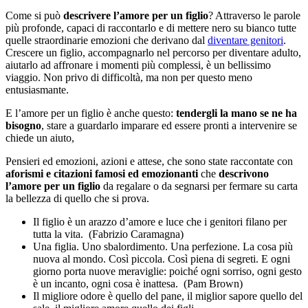
Come si può
descrivere l’amore per un figlio
? Attraverso le parole
più profonde, capaci di raccontarlo e di mettere nero su bianco tutte
quelle straordinarie emozioni che derivano dal
diventare genitori
.
Crescere un figlio, accompagnarlo nel percorso per diventare adulto,
aiutarlo ad affronare i momenti più complessi, è un bellissimo
viaggio. Non privo di difficoltà, ma non per questo meno
entusiasmante.
E l’amore per un figlio è anche questo:
tendergli la mano se ne ha
bisogno
, stare a guardarlo imparare ed essere pronti a intervenire se
chiede un aiuto,
Pensieri ed emozioni, azioni e attese, che sono state raccontate con
aforismi e citazioni famosi ed emozionanti
che
descrivono
l’amore per un figlio
da regalare o da segnarsi per fermare su carta
la bellezza di quello che si prova.
Il figlio è un arazzo d’amore e luce che i genitori filano per
tutta la vita. (Fabrizio Caramagna)
Una figlia. Uno sbalordimento. Una perfezione. La cosa più
nuova al mondo. Così piccola. Così piena di segreti. E ogni
giorno porta nuove meraviglie: poiché ogni sorriso, ogni gesto
è un incanto, ogni cosa è inattesa. (Pam Brown)
Il migliore odore è quello del pane, il miglior sapore quello del