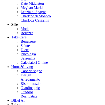
Kate Middleton
Meghan Markle
Letizia di Spagna
Charlene di Monaco
Charlotte Casiraghi
Stile
Moda
Bellezza
Take Care
Benessere
Salute
Diete
Psicologia
Sessualità
Calcolatori Online
Home&Living
Case da sogno
Design
Arredamento
Ristrutturazioni
Giardinaggio
Outdoor
Real Estate
DiLei AI
Relazioni