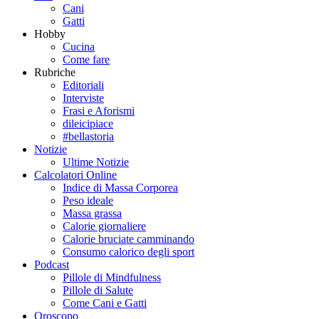
Cani
Gatti
Hobby
Cucina
Come fare
Rubriche
Editoriali
Interviste
Frasi e Aforismi
dileicipiace
#bellastoria
Notizie
Ultime Notizie
Calcolatori Online
Indice di Massa Corporea
Peso ideale
Massa grassa
Calorie giornaliere
Calorie bruciate camminando
Consumo calorico degli sport
Podcast
Pillole di Mindfulness
Pillole di Salute
Come Cani e Gatti
Oroscopo