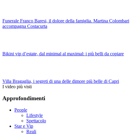
Funerale Franco Baresi, il dolore della famiglia. Martina Colombari
accompagna Costacurta
Bikini vip d’estate, dal minimal al maximal: i più belli da copiare
Villa Bragaglia, i segreti di una delle dimore più belle di Capri
I video più visti
Approfondimenti
People
Lifestyle
Spettacolo
Star e Vip
Reali