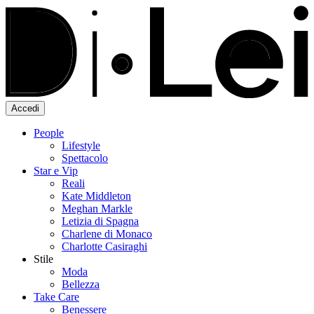
Accedi
People
Lifestyle
Spettacolo
Star e Vip
Reali
Kate Middleton
Meghan Markle
Letizia di Spagna
Charlene di Monaco
Charlotte Casiraghi
Stile
Moda
Bellezza
Take Care
Benessere