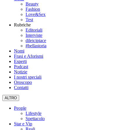
Beauty
Fashion
Love&Sex
Test
Rubriche
Editoriali
Interviste
dileicipiace
#bellastoria
Nomi
Frasi e Aforismi
Esperti
Podcast
Notizie
I nostri speciali
Oroscopo
Contatti
ALTRO
People
Lifestyle
Spettacolo
Star e Vip
Reali