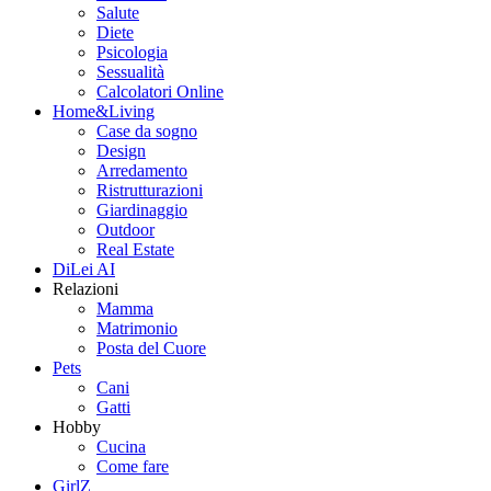
Salute
Diete
Psicologia
Sessualità
Calcolatori Online
Home&Living
Case da sogno
Design
Arredamento
Ristrutturazioni
Giardinaggio
Outdoor
Real Estate
DiLei AI
Relazioni
Mamma
Matrimonio
Posta del Cuore
Pets
Cani
Gatti
Hobby
Cucina
Come fare
GirlZ