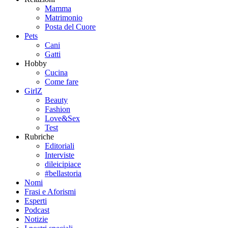
Mamma
Matrimonio
Posta del Cuore
Pets
Cani
Gatti
Hobby
Cucina
Come fare
GirlZ
Beauty
Fashion
Love&Sex
Test
Rubriche
Editoriali
Interviste
dileicipiace
#bellastoria
Nomi
Frasi e Aforismi
Esperti
Podcast
Notizie