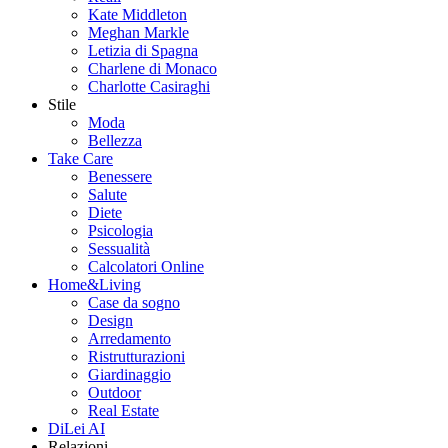
Kate Middleton
Meghan Markle
Letizia di Spagna
Charlene di Monaco
Charlotte Casiraghi
Stile
Moda
Bellezza
Take Care
Benessere
Salute
Diete
Psicologia
Sessualità
Calcolatori Online
Home&Living
Case da sogno
Design
Arredamento
Ristrutturazioni
Giardinaggio
Outdoor
Real Estate
DiLei AI
Relazioni