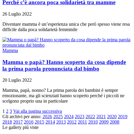
Perché c’è ancora poca solidarietà tra mamme
26 Luglio 2022
Diventare mamma è un’esperienza unica che però spesso viene resa
difficile dalla poca solidarietà femminile
Mamma
Mamma o papà? Hanno scoperto da cosa dipende
la prima parola pronunciata dal bimbo
20 Luglio 2022
Mamma, papà, nonno? La prima parola dei bambini è sempre
emozionante, ma gli scienziati hanno scoperto perché i piccoli ne
scelgono proprio una in particolare
1
2
3
Vai alla pagina successiva
Gli archivi per anno:
2026
2025
2024
2023
2022
2021
2020
2019
2018
2017
2016
2015
2014
2013
2012
2011
2010
2009
2008
Le gallery più viste