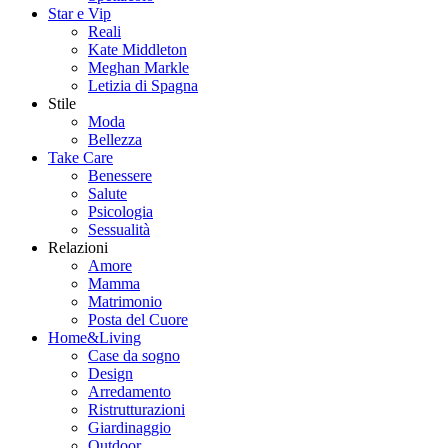
Star e Vip
Reali
Kate Middleton
Meghan Markle
Letizia di Spagna
Stile
Moda
Bellezza
Take Care
Benessere
Salute
Psicologia
Sessualità
Relazioni
Amore
Mamma
Matrimonio
Posta del Cuore
Home&Living
Case da sogno
Design
Arredamento
Ristrutturazioni
Giardinaggio
Outdoor