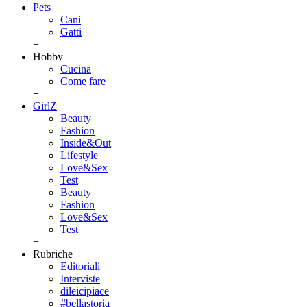
Pets
Cani
Gatti
+
Hobby
Cucina
Come fare
+
GirlZ
Beauty
Fashion
Inside&Out
Lifestyle
Love&Sex
Test
Beauty
Fashion
Love&Sex
Test
+
Rubriche
Editoriali
Interviste
dileicipiace
#bellastoria