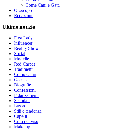
Come Cani e Gatti
Oroscopo
Redazione
Ultime notizie
First Lady
Influencer
Reality Show
Social
Modelle
Red Carpet
Tradimenti
Compleanni
Gossip
Biografie
Confessioni
Fidanzamenti
Scandali
Lusso
Stili e tendenze
Capelli
Cura del viso
Make up