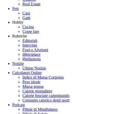
Real Estate
Pets
Cani
Gatti
Hobby
Cucina
Come fare
Rubriche
Editoriali
Interviste
Frasi e Aforismi
dileicipiace
#bellastoria
Notizie
Ultime Notizie
Calcolatori Online
Indice di Massa Corporea
Peso ideale
Massa grassa
Calorie giornaliere
Calorie bruciate camminando
Consumo calorico degli sport
Podcast
Pillole di Mindfulness
Pillole di Salute