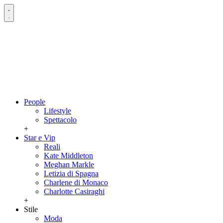
People
Lifestyle
Spettacolo
+
Star e Vip
Reali
Kate Middleton
Meghan Markle
Letizia di Spagna
Charlene di Monaco
Charlotte Casiraghi
+
Stile
Moda