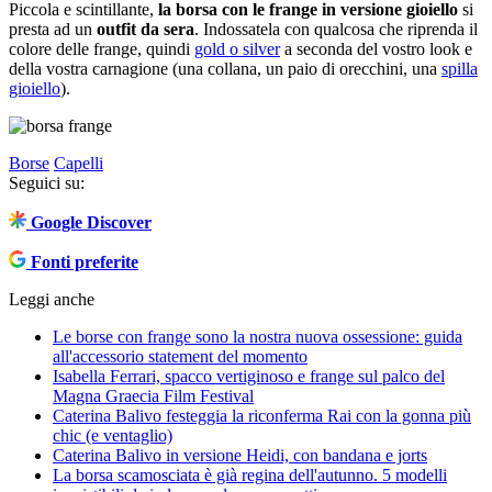
Piccola e scintillante,
la borsa con le frange in versione gioiello
si
presta ad un
outfit da sera
. Indossatela con qualcosa che riprenda il
colore delle frange, quindi
gold o silver
a seconda del vostro look e
della vostra carnagione (una collana, un paio di orecchini, una
spilla
gioiello
).
Borse
Capelli
Seguici su:
Google Discover
Fonti preferite
Leggi anche
Le borse con frange sono la nostra nuova ossessione: guida
all'accessorio statement del momento
Isabella Ferrari, spacco vertiginoso e frange sul palco del
Magna Graecia Film Festival
Caterina Balivo festeggia la riconferma Rai con la gonna più
chic (e ventaglio)
Caterina Balivo in versione Heidi, con bandana e jorts
La borsa scamosciata è già regina dell'autunno. 5 modelli