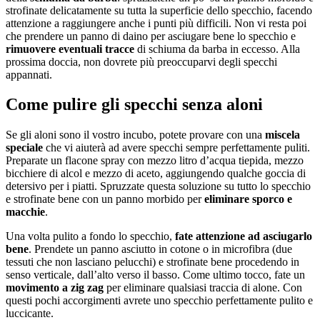
strofinate delicatamente su tutta la superficie dello specchio, facendo
attenzione a raggiungere anche i punti più difficili. Non vi resta poi
che prendere un panno di daino per asciugare bene lo specchio e
rimuovere eventuali tracce
di schiuma da barba in eccesso. Alla
prossima doccia, non dovrete più preoccuparvi degli specchi
appannati.
Come pulire gli specchi senza aloni
Se gli aloni sono il vostro incubo, potete provare con una
miscela
speciale
che vi aiuterà ad avere specchi sempre perfettamente puliti.
Preparate un flacone spray con mezzo litro d’acqua tiepida, mezzo
bicchiere di alcol e mezzo di aceto, aggiungendo qualche goccia di
detersivo per i piatti. Spruzzate questa soluzione su tutto lo specchio
e strofinate bene con un panno morbido per
eliminare sporco e
macchie
.
Una volta pulito a fondo lo specchio,
fate attenzione ad asciugarlo
bene
. Prendete un panno asciutto in cotone o in microfibra (due
tessuti che non lasciano pelucchi) e strofinate bene procedendo in
senso verticale, dall’alto verso il basso. Come ultimo tocco, fate un
movimento a zig zag
per eliminare qualsiasi traccia di alone. Con
questi pochi accorgimenti avrete uno specchio perfettamente pulito e
luccicante.