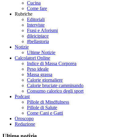
Cucina
Come fare
Rubriche
Editoriali
Interviste
Frasi e Aforismi
dileicipiace
#bellastoria
Notizie
Ultime Notizie
Calcolatori Online
Indice di Massa Corporea
Peso ideale
Massa grassa
Calorie giornaliere
Calorie bruciate camminando
Consumo calorico degli sport
Podcast
Pillole di Mindfulness
Pillole di Salute
Come Cani e Gatti
Oroscopo
Redazione
Ultime notizie