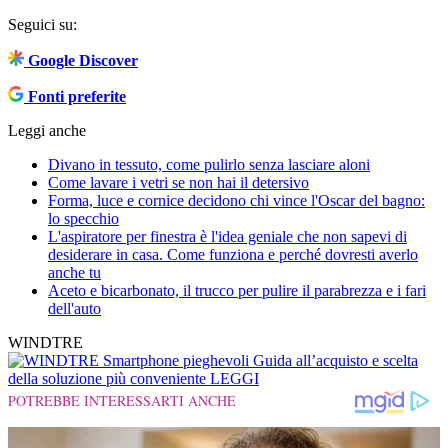
Seguici su:
Google Discover
Fonti preferite
Leggi anche
Divano in tessuto, come pulirlo senza lasciare aloni
Come lavare i vetri se non hai il detersivo
Forma, luce e cornice decidono chi vince l'Oscar del bagno:
lo specchio
L'aspiratore per finestra è l'idea geniale che non sapevi di
desiderare in casa. Come funziona e perché dovresti averlo
anche tu
Aceto e bicarbonato, il trucco per pulire il parabrezza e i fari
dell'auto
WINDTRE
Smartphone pieghevoli
Guida all’acquisto e scelta
della soluzione più conveniente
LEGGI