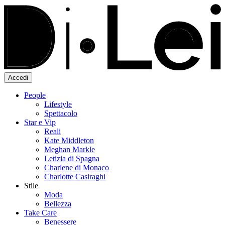
Accedi
People
Lifestyle
Spettacolo
Star e Vip
Reali
Kate Middleton
Meghan Markle
Letizia di Spagna
Charlene di Monaco
Charlotte Casiraghi
Stile
Moda
Bellezza
Take Care
Benessere