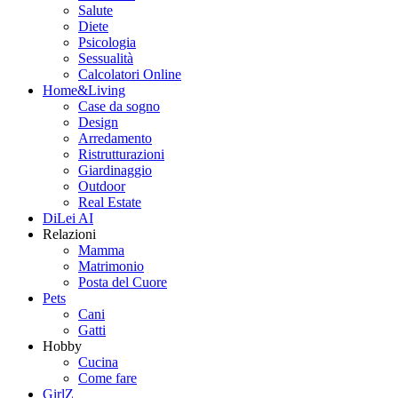
Salute
Diete
Psicologia
Sessualità
Calcolatori Online
Home&Living
Case da sogno
Design
Arredamento
Ristrutturazioni
Giardinaggio
Outdoor
Real Estate
DiLei AI
Relazioni
Mamma
Matrimonio
Posta del Cuore
Pets
Cani
Gatti
Hobby
Cucina
Come fare
GirlZ