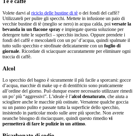
Tè e caffè
Volete darvi al
riciclo delle bustine di tè
o dei fondi del caffè?
Utilizzateli per pulire gli specchi. Mettete in infusione un paio di
vecchie bustine di tè (meglio se nero) in acqua calda, poi
versate la
bevanda in un flacone spray
e impiegate questa soluzione per
detergere tutte le superfici – specchio incluso. Oppure prendete i
fondi del caffè e mescolateli con un po’ d’acqua, quindi spalmate il
tutto sullo specchio e strofinate delicatamente con un
foglio di
giornale
. Ricordate di sciacquare accuratamente per eliminare ogni
traccia di caffè.
Alcol
Lo specchio del bagno è sicuramente il più facile a sporcarsi: gocce
d’acqua, macchie di make up e di dentifricio sono praticamente
all’ordine del giorno. Può dunque essere necessario utilizzare rimedi
un po’ più “aggressivi”. L’ideale è l’
alcol denaturato
, che aiuta a
sciogliere anche le macchie più ostinate. Versatene qualche goccia
su un panno pulito e passate tutta la superficie dello specchio,
insistendo in particolar modo sulle aree più sporche. Non avrete
neanche bisogno di risciacquare, quindi questo rimedio
vi
permetterà di fare le pulizie in un attimo
.
Bicarbonato di sodio