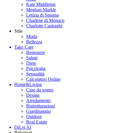
Kate Middleton
Meghan Markle
Letizia di Spagna
Charlene di Monaco
Charlotte Casiraghi
Stile
Moda
Bellezza
Take Care
Benessere
Salute
Diete
Psicologia
Sessualità
Calcolatori Online
Home&Living
Case da sogno
Design
Arredamento
Ristrutturazioni
Giardinaggio
Outdoor
Real Estate
DiLei AI
Relazioni