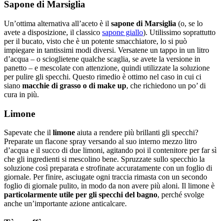
Sapone di Marsiglia
Un’ottima alternativa all’aceto è il
sapone di Marsiglia
(o, se lo
avete a disposizione, il classico
sapone giallo
). Utilissimo soprattutto
per il bucato, visto che è un potente smacchiatore, lo si può
impiegare in tantissimi modi diversi. Versatene un tappo in un litro
d’acqua – o scioglietene qualche scaglia, se avete la versione in
panetto – e mescolate con attenzione, quindi utilizzate la soluzione
per pulire gli specchi. Questo rimedio è ottimo nel caso in cui ci
siano
macchie di grasso o di make up
, che richiedono un po’ di
cura in più.
Limone
Sapevate che il
limone
aiuta a rendere più brillanti gli specchi?
Preparate un flacone spray versando al suo interno mezzo litro
d’acqua e il succo di due limoni, agitando poi il contenitore per far sì
che gli ingredienti si mescolino bene. Spruzzate sullo specchio la
soluzione così preparata e strofinate accuratamente con un foglio di
giornale. Per finire, asciugate ogni traccia rimasta con un secondo
foglio di giornale pulito, in modo da non avere più aloni. Il limone è
particolarmente utile per gli specchi del bagno
, perché svolge
anche un’importante azione anticalcare.