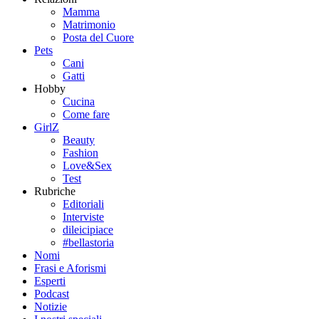
Mamma
Matrimonio
Posta del Cuore
Pets
Cani
Gatti
Hobby
Cucina
Come fare
GirlZ
Beauty
Fashion
Love&Sex
Test
Rubriche
Editoriali
Interviste
dileicipiace
#bellastoria
Nomi
Frasi e Aforismi
Esperti
Podcast
Notizie