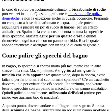
In caso di sporco particolarmente ostinato, il
bicarbonato di sodio
può venirvi in aiuto. Questo ingrediente è
utilissimo nelle pulizie
domestiche
, e non fa eccezione anche in questa occasione. Preparate
un composto a base di bicarbonato e acqua, al quale potete
aggiungere a piacere un po’ di succo di limone (per un effetto
anticalcare). Spalmate la crema così ottenuta su tutta la superficie
dello specchio,
lasciate agire per un quarto d’ora
e quindi
rimuovetene ogni traccia con un panno morbido. Risciacquate
abbondantemente e asciugate con un foglio di carta di giornale.
Come pulire gli specchi del bagno
In bagno, lo specchio si sporca molto più facilmente che in altre
stanze della casa. Ma, soprattutto, è soggetto ad una
grande
umidità che lo fa appannare
: quante volte, dopo la doccia, avete
faticato per farlo tornare al suo normale splendore? C’è un trucchetto
davvero utile per evitare che ciò accada. Innanzitutto, spolverate
bene lo specchio con un panno in microfibra o un panno antistatico.
Quindi pulitelo normalmente,
utilizzando dell’alcol
(ottimo per
rimuovere qualsiasi tipo di macchia).
A questo punto, dovrete andare con l’ingrediente segreto. Si tratta
della
schiuma da barba
: spruzzatene un po’ su un panno morbido e