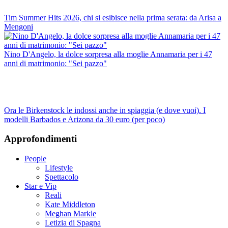
Tim Summer Hits 2026, chi si esibisce nella prima serata: da Arisa a
Mengoni
Nino D'Angelo, la dolce sorpresa alla moglie Annamaria per i 47
anni di matrimonio: "Sei pazzo"
Ora le Birkenstock le indossi anche in spiaggia (e dove vuoi). I
modelli Barbados e Arizona da 30 euro (per poco)
Approfondimenti
People
Lifestyle
Spettacolo
Star e Vip
Reali
Kate Middleton
Meghan Markle
Letizia di Spagna