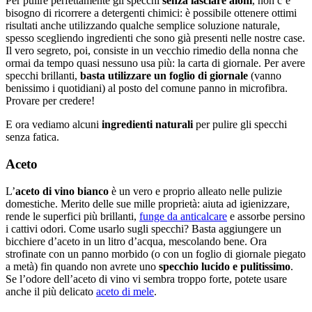
Per pulire perfettamente gli specchi
senza lasciare aloni
, non c’è
bisogno di ricorrere a detergenti chimici: è possibile ottenere ottimi
risultati anche utilizzando qualche semplice soluzione naturale,
spesso scegliendo ingredienti che sono già presenti nelle nostre case.
Il vero segreto, poi, consiste in un vecchio rimedio della nonna che
ormai da tempo quasi nessuno usa più: la carta di giornale. Per avere
specchi brillanti,
basta utilizzare un foglio di giornale
(vanno
benissimo i quotidiani) al posto del comune panno in microfibra.
Provare per credere!
E ora vediamo alcuni
ingredienti naturali
per pulire gli specchi
senza fatica.
Aceto
L’
aceto di vino bianco
è un vero e proprio alleato nelle pulizie
domestiche. Merito delle sue mille proprietà: aiuta ad igienizzare,
rende le superfici più brillanti,
funge da anticalcare
e assorbe persino
i cattivi odori. Come usarlo sugli specchi? Basta aggiungere un
bicchiere d’aceto in un litro d’acqua, mescolando bene. Ora
strofinate con un panno morbido (o con un foglio di giornale piegato
a metà) fin quando non avrete uno
specchio lucido e pulitissimo
.
Se l’odore dell’aceto di vino vi sembra troppo forte, potete usare
anche il più delicato
aceto di mele
.