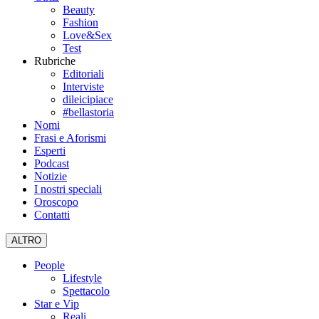
Beauty
Fashion
Love&Sex
Test
Rubriche
Editoriali
Interviste
dileicipiace
#bellastoria
Nomi
Frasi e Aforismi
Esperti
Podcast
Notizie
I nostri speciali
Oroscopo
Contatti
ALTRO
People
Lifestyle
Spettacolo
Star e Vip
Reali