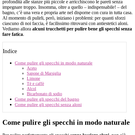
profondità alle stanze più piccole e arricchiscono le pareti senza
impegnare troppo. Insomma, oltre a quello – indispensabile! – del
bagno, c’è una vera e propria arte nel disporne con cura in tutta casa.
Al momento di pulirli, però, iniziano i problemi: per quanti sforzi
ciascuno di noi faccia, è facilissimo ritrovarsi con antiestetici aloni.
Vediamo allora
alcuni trucchetti per pulire bene gli specchi senza
fare fatica
.
Indice
Come pulire gli specchi in modo naturale
Aceto
Sapone di Marsiglia
Limone
Tè e caffè
Alcol
Bicarbonato di sodio
Come pulire gli specchi del bagno
Come pulire gli specchi senza aloni
Come pulire gli specchi in modo naturale