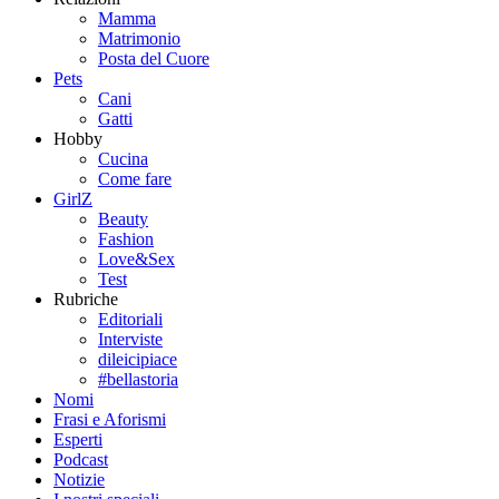
Mamma
Matrimonio
Posta del Cuore
Pets
Cani
Gatti
Hobby
Cucina
Come fare
GirlZ
Beauty
Fashion
Love&Sex
Test
Rubriche
Editoriali
Interviste
dileicipiace
#bellastoria
Nomi
Frasi e Aforismi
Esperti
Podcast
Notizie