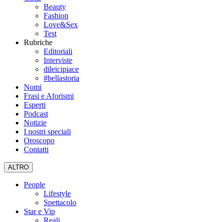
Beauty
Fashion
Love&Sex
Test
Rubriche
Editoriali
Interviste
dileicipiace
#bellastoria
Nomi
Frasi e Aforismi
Esperti
Podcast
Notizie
I nostri speciali
Oroscopo
Contatti
ALTRO
People
Lifestyle
Spettacolo
Star e Vip
Reali