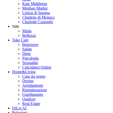
Kate Middleton
Meghan Markle
Letizia di Spagna
Charlene di Monaco
Charlotte Casiraghi
Stile
Moda
Bellezza
Take Care
Benessere
Salute
Diete
Psicologia
Sessualità
Calcolatori Online
Home&Living
Case da sogno
Design
Arredamento
Ristrutturazioni
Giardinaggio
Outdoor
Real Estate
DiLei AI
Relazioni