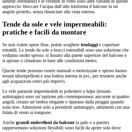
lamelle orientabili) e le verande in vetro sono altre varianti di questo
approccio: bloccare l’acqua dall’alto trasforma il balcone in un
angolo protetto, senza rinunciare alla vista esterna.
Tende da sole e vele impermeabili:
pratiche e facili da montare
Se non volete opere fisse, potete scegliere
tendaggi
e coperture
retrattili. Le tende da sole a bracci estensibili sono una soluzione che
vediamo molto spesso: si fissano alla parete superiore del balcone e
si aprono o chiudono in base alle condizioni meteo.
Queste tende possono essere manuali o motorizzate e spesso hanno
tessuti idrorepellenti e una fodera interna in pvc, per resistere anche
agli acquazzoni estivi più impervi.
Le vele parasole impermeabili in poliestere o hdpe (tessuto
antistrappo) sono un’opzione più contemporanea: ancorate ai quattro
angoli, creano un’ombra elegante e riparano dalla pioggia quando
sono tese. Attenzione solo a prenderle antistrappo, altrimenti con una
folata di vento si rompono
Anche
grandi ombrelloni da balcone
(a palo o a parete)
rappresentano soluzioni flessibili: sono facili da aprire solo dove