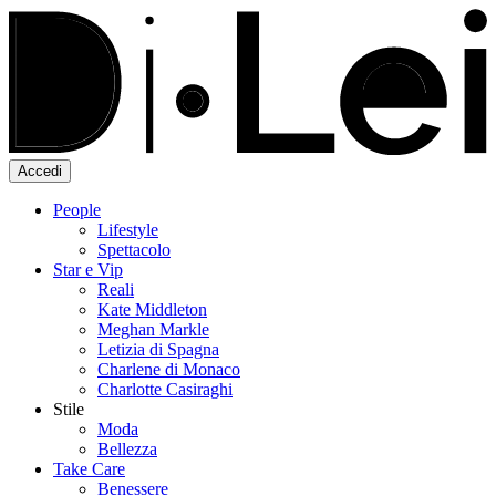
Accedi
People
Lifestyle
Spettacolo
Star e Vip
Reali
Kate Middleton
Meghan Markle
Letizia di Spagna
Charlene di Monaco
Charlotte Casiraghi
Stile
Moda
Bellezza
Take Care
Benessere