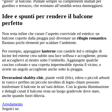
“green” al balcone. Puntate sempre su complementi studiati per
giardino o terrazzo, che resistano all’umidità senza danneggiarsi.
Id
ee e spunti per rendere il balcone
perfetto
Non resta infine che curare l’aspetto conviviale ed estetico: un
balcone coperto dalla pioggia può diventare un
rifugio romantico
.
Bastano pochi elementi per scaldare l’ambiente.
Per esempio, appoggiare
lanterne
con candele led o stringhe di
lucine led esterne crea subito una luce soffusa e accogliente, pronta
ad accogliervi al rientro sotto l’ombrello. Aggiungete qualche
cuscino colorato e una coperta impermeabile riposta lì vicino, e
avrete un angolo accogliente anche sotto la pioggia.
Decorazioni shabby-chic
, piante verdi (felci, edera o piccoli arbusti
in vaso) e perfino un piccolo tavolino di legno chiaro possono
trasformare il balcone in un’oasi deluxe. Con la giusta illuminazione
e dettagli curati il balcone resta un luogo gradevole dove stare,
anche quando fuori diluvia.
Arredamento
Seguici su: