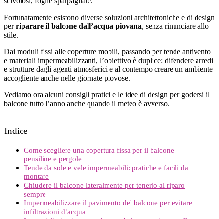
scivolosi, foglie sparpagliate.
Fortunatamente esistono diverse soluzioni architettoniche e di design
per
riparare il balcone dall’acqua piovana
, senza rinunciare allo
stile.
Dai moduli fissi alle coperture mobili, passando per tende antivento
e materiali impermeabilizzanti, l’obiettivo è duplice: difendere arredi
e strutture dagli agenti atmosferici e al contempo creare un ambiente
accogliente anche nelle giornate piovose.
Vediamo ora alcuni consigli pratici e le idee di design per godersi il
balcone tutto l’anno anche quando il meteo è avverso.
Indice
Come scegliere una copertura fissa per il balcone:
pensiline e pergole
Tende da sole e vele impermeabili: pratiche e facili da
montare
Chiudere il balcone lateralmente per tenerlo al riparo
sempre
Impermeabilizzare il pavimento del balcone per evitare
infiltrazioni d’acqua