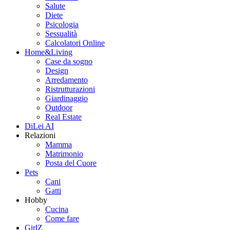
Salute
Diete
Psicologia
Sessualità
Calcolatori Online
Home&Living
Case da sogno
Design
Arredamento
Ristrutturazioni
Giardinaggio
Outdoor
Real Estate
DiLei AI
Relazioni
Mamma
Matrimonio
Posta del Cuore
Pets
Cani
Gatti
Hobby
Cucina
Come fare
GirlZ