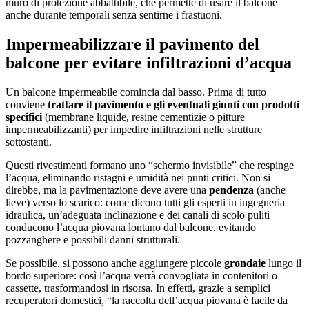
muro di protezione abbattibile, che permette di usare il balcone
anche durante temporali senza sentirne i frastuoni.
Impermeabilizzare il pavimento del
balcone per evitare infiltrazioni d’acqua
Un balcone impermeabile comincia dal basso. Prima di tutto
conviene
trattare il pavimento e gli eventuali giunti con prodotti
specifici
(membrane liquide, resine cementizie o pitture
impermeabilizzanti) per impedire infiltrazioni nelle strutture
sottostanti.
Questi rivestimenti formano uno “schermo invisibile” che respinge
l’acqua, eliminando ristagni e umidità nei punti critici. Non si
direbbe, ma la pavimentazione deve avere una
pendenza
(anche
lieve) verso lo scarico: come dicono tutti gli esperti in ingegneria
idraulica, un’adeguata inclinazione e dei canali di scolo puliti
conducono l’acqua piovana lontano dal balcone, evitando
pozzanghere e possibili danni strutturali.
Se possibile, si possono anche aggiungere piccole
grondaie
lungo il
bordo superiore: così l’acqua verrà convogliata in contenitori o
cassette, trasformandosi in risorsa. In effetti, grazie a semplici
recuperatori domestici, “la raccolta dell’acqua piovana è facile da