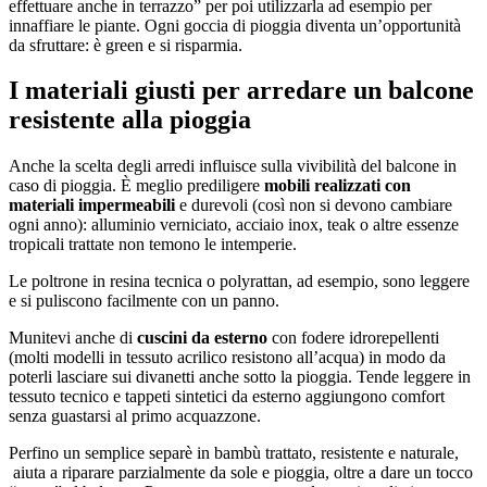
effettuare anche in terrazzo” per poi utilizzarla ad esempio per
innaffiare le piante. Ogni goccia di pioggia diventa un’opportunità
da sfruttare: è green e si risparmia.
I materiali giusti per arredare un balcone
resistente alla pioggia
Anche la scelta degli arredi influisce sulla vivibilità del balcone in
caso di pioggia. È meglio prediligere
mobili realizzati con
materiali impermeabili
e durevoli (così non si devono cambiare
ogni anno): alluminio verniciato, acciaio inox, teak o altre essenze
tropicali trattate non temono le intemperie.
Le poltrone in resina tecnica o polyrattan, ad esempio, sono leggere
e si puliscono facilmente con un panno.
Munitevi anche di
cuscini da esterno
con fodere idrorepellenti
(molti modelli in tessuto acrilico resistono all’acqua) in modo da
poterli lasciare sui divanetti anche sotto la pioggia. Tende leggere in
tessuto tecnico e tappeti sintetici da esterno aggiungono comfort
senza guastarsi al primo acquazzone.
Perfino un semplice separè in bambù trattato, resistente e naturale,
aiuta a riparare parzialmente da sole e pioggia, oltre a dare un tocco