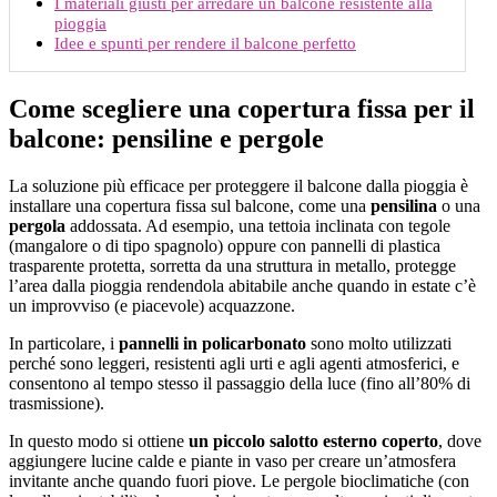
I materiali giusti per arredare un balcone resistente alla
pioggia
Idee e spunti per rendere il balcone perfetto
Come scegliere una copertura fissa per il
balcone: pensiline e pergole
La soluzione più efficace per proteggere il balcone dalla pioggia è
installare una copertura fissa sul balcone, come una
pensilina
o una
pergola
addossata. Ad esempio, una tettoia inclinata con tegole
(mangalore o di tipo spagnolo) oppure con pannelli di plastica
trasparente protetta, sorretta da una struttura in metallo, protegge
l’area dalla pioggia rendendola abitabile anche quando in estate c’è
un improvviso (e piacevole) acquazzone.
In particolare, i
pannelli in policarbonato
sono molto utilizzati
perché sono leggeri, resistenti agli urti e agli agenti atmosferici, e
consentono al tempo stesso il passaggio della luce (fino all’80% di
trasmissione).
In questo modo si ottiene
un piccolo salotto esterno coperto
, dove
aggiungere lucine calde e piante in vaso per creare un’atmosfera
invitante anche quando fuori piove. Le pergole bioclimatiche (con