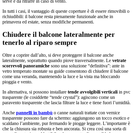
serve e da ritrarre in caso di vento.
In tutti i casi, il vantaggio di queste coperture è di essere rimovibili o
richiudibili: il balcone resta pienamente funzionale anche in
primavera ed estate, senza modifiche permanenti.
Chiudere il balcone lateralmente per
tenerlo al riparo sempre
Oltre a coprire dall’alto, si deve proteggere il balcone anche
lateralmente, soprattutto quando piove trasversalmente. Le
vetrate
scorrevoli panoramiche
sono una soluzione “definitiva”: ante in
vetro temperato montate su guide consentono di chiudere il balcone
come una veranda, mantenendo la luce e la vista ma bloccando
pioggia e vento.
In alternativa, si possono installare
tende avvolgibili verticali
in pvc
trasparente (le cosiddette “tende crystal”): agiscono come un
paravento trasparente che lascia filtrare la luce e tiene fuori l’umidità.
Anche
pannelli in bambù
o canne naturali trattate con vernice
trasparente possono fare da schermo: aggiungono un tocco esotico e
scaldano l’ambiente, pur fermando le piogge leggere. L’importante è
che la chiusura sia robusta e ben ancorata. Si crea così una sorta di