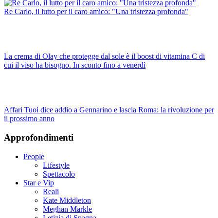
Re Carlo, il lutto per il caro amico: "Una tristezza profonda"
La crema di Olay che protegge dal sole è il boost di vitamina C di
cui il viso ha bisogno. In sconto fino a venerdì
Affari Tuoi dice addio a Gennarino e lascia Roma: la rivoluzione per
il prossimo anno
Approfondimenti
People
Lifestyle
Spettacolo
Star e Vip
Reali
Kate Middleton
Meghan Markle
Letizia di Spagna