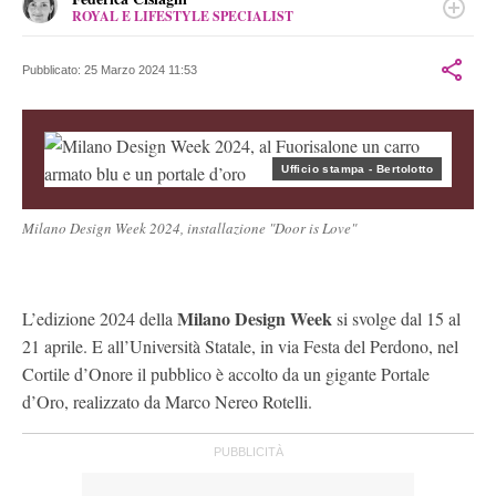
ROYAL E LIFESTYLE SPECIALIST
Dopo il dottorato in filosofia, decide di fare della scrittura una
professione. Si specializza così nel raccontare la cronaca rosa, i
Pubblicato:
25 Marzo 2024 11:53
vizi e le virtù dei Reali, i segreti del mondo dello spettacolo e
della televisione.
Ufficio stampa - Bertolotto
Milano Design Week 2024, installazione "Door is Love"
Milano Design Week
L’edizione 2024 della
si svolge dal 15 al
21 aprile. E all’Università Statale, in via Festa del Perdono, nel
Cortile d’Onore il pubblico è accolto da un gigante Portale
d’Oro, realizzato da Marco Nereo Rotelli.