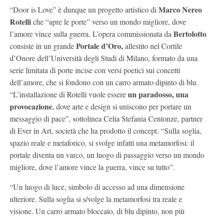
Marco Nereo
“Door is Love” è dunque un progetto artistico di
Rotelli
che “apre le porte” verso un mondo migliore, dove
Bertolotto
l’amore vince sulla guerra. L’opera commissionata da
Portale d’Oro,
consiste in un grande
allestito nel Cortile
d’Onore dell’Università degli Studi di Milano, formato da una
serie limitata di porte incise con versi poetici sui concetti
dell’amore, che si fondono con un carro armato dipinto di blu.
un paradosso, una
“L’installazione di Rotelli vuole essere
provocazione
, dove arte e design si uniscono per portare un
messaggio di pace”, sottolinea Celia Stefania Centonze, partner
di Ever in Art, società che ha prodotto il concept. “Sulla soglia,
spazio reale e metaforico, si svolge infatti una metamorfosi: il
portale diventa un varco, un luogo di passaggio verso un mondo
migliore, dove l’amore vince la guerra, vince su tutto”.
“Un luogo di luce, simbolo di accesso ad una dimensione
ulteriore. Sulla soglia si s/volge la metamorfosi tra reale e
visione. Un carro armato bloccato, di blu dipinto, non più