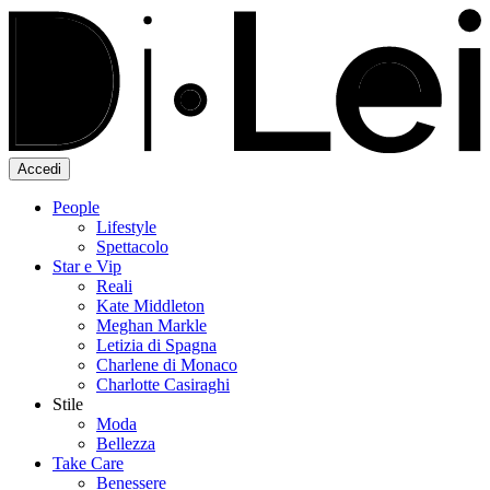
Accedi
People
Lifestyle
Spettacolo
Star e Vip
Reali
Kate Middleton
Meghan Markle
Letizia di Spagna
Charlene di Monaco
Charlotte Casiraghi
Stile
Moda
Bellezza
Take Care
Benessere