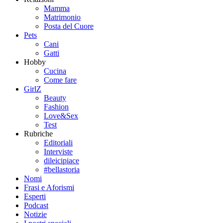
Mamma
Matrimonio
Posta del Cuore
Pets
Cani
Gatti
Hobby
Cucina
Come fare
GirlZ
Beauty
Fashion
Love&Sex
Test
Rubriche
Editoriali
Interviste
dileicipiace
#bellastoria
Nomi
Frasi e Aforismi
Esperti
Podcast
Notizie