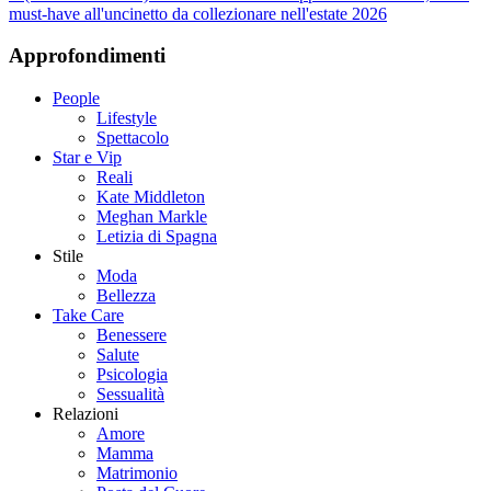
must-have all'uncinetto da collezionare nell'estate 2026
Approfondimenti
People
Lifestyle
Spettacolo
Star e Vip
Reali
Kate Middleton
Meghan Markle
Letizia di Spagna
Stile
Moda
Bellezza
Take Care
Benessere
Salute
Psicologia
Sessualità
Relazioni
Amore
Mamma
Matrimonio