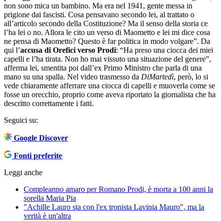
non sono mica un bambino. Ma era nel 1941, gente messa in
prigione dai fascisti. Cosa pensavano secondo lei, al trattato o
all’articolo secondo della Costituzione? Ma il senso della storia ce
l’ha lei o no. Allora le cito un verso di Maometto e lei mi dice cosa
ne pensa di Maometto? Questo è far politica in modo volgare”. Da
qui l’
accusa di Orefici verso Prodi
: “Ha preso una ciocca dei miei
capelli e l’ha tirata. Non ho mai vissuto una situazione del genere”,
afferma lei, smentita poi dall’ex Primo Ministro che parla di una
mano su una spalla. Nel video trasmesso da
DiMartedì
, però, lo si
vede chiaramente afferrare una ciocca di capelli e muoverla come se
fosse un orecchio, proprio come aveva riportato la giornalista che ha
descritto correttamente i fatti.
Seguici su:
Google Discover
Fonti preferite
Leggi anche
Compleanno amaro per Romano Prodi, è morta a 100 anni la
sorella Maria Pia
"Achille Lauro sta con l'ex tronista Lavinia Mauro", ma la
verità è un'altra