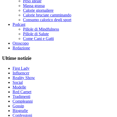
Peso ideale
Massa grassa
Calorie giornaliere
Calorie bruciate camminando
Consumo calorico degli sport
Podcast
Pillole di Mindfulness
Pillole di Salute
Come Cani e Gatti
Oroscopo
Redazione
Ultime notizie
First Lady
Influencer
Reality Show
Social
Modelle
Red Carpet
Tradimenti
Compleanni
Gossip
Biografie
Confessioni