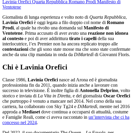
Lavinia Orefici
Quarta Repubblica
Romano Prodi
Manifesto di
Ventotene
Giornalista di lunga esperienza e volto noto di
Quarta Repubblica
,
Lavinia Orefici
è oggi legata a filo doppio col nome di
Romano
Prodi
, al quale ha rivolto una domanda sul
Manifesto di
Ventotene
. Prima accusato di aver avuto una
reazione non idonea
al contesto
e poi di aver addirittura
tirato i capelli
della sua
interlocutrice, l’ex Premier non ha ancora replicato troppo alle
contestazioni
che gli sono state mosse ma che sono state confermate
anche da una clip mandata in onda da
DiMartedì
di Giovanni Floris.
Chi è Lavinia Orefici
Classe 1986,
Lavinia Orefici
nasce ad Arona ed è giornalista
professionista fin da 2011, quando inizia anche a lavorare con
successo in televisione. È inoltre figlia di
Antonella Delprino
, volto
storico e inviata di
La Vita in Diretta
, e del giornalista
Oscar Orefici
che purtroppo è venuto a mancare nel 2014. Nel corso della sua
carriera, ha collaborato con Sky Tg24 e
DiMartedì
, mentre nel 2016
approda a
Mediaset
dove continua a occuparsi di attualità, costume
e Famiglie Reali, come ci aveva raccontato in
un’intervista che ci ha
concesso nel 2024
.
Del 2022, il suo documentario
The Queen – La Favola
, per