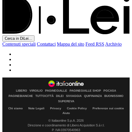
Cerca in DiLei...
Contenuti speciali
Contattaci
Mappa del sito
Feed RSS
Archivio
LIBERO
VIRGILIO
PAGINEGIALLE
PAGINEGIALLE SHOP
PGCASA
PAGINEBIANCHE
TUTTOCITTÀ
DILEI
SIVIAGGIA
QUIFINANZA
BUONISSIMO
SUPEREVA
Chi siamo
Note Legali
Privacy
Cookie Policy
Preferenze sui cookie
Aiuto
© Italiaonline S.p.A. 2026
Direzione e coordinamento di Libero Acquisition S.á r.l.
P. IVA 03970540963