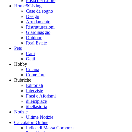
Posta del Cuore
Home&Living
Case da sogno
Design
Arredamento
Ristrutturazioni
Giardinaggio
Outdoor
Real Estate
Pets
Cani
Gatti
Hobby
Cucina
Come fare
Rubriche
Editoriali
Interviste
Frasi e Aforismi
dileicipiace
#bellastoria
Notizie
Ultime Notizie
Calcolatori Online
Indice di Massa Corporea