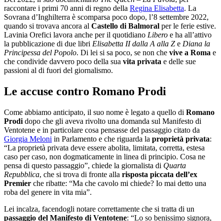
raccontare i primi 70 anni di regno della
Regina Elisabetta
. La
Sovrana d’Inghilterra è scomparsa poco dopo, l’8 settembre 2022,
quando si trovava ancora al
Castello di Balmoral
per le ferie estive.
Lavinia Orefici lavora anche per il quotidiano
Libero
e ha all’attivo
la pubblicazione di due libri
Elisabetta II dalla A alla Z
e
Diana la
Principessa del Popolo
. Di lei si sa poco, se non che
vive a Roma
e
che condivide davvero poco della sua
vita privata
e delle sue
passioni al di fuori del giornalismo.
Le accuse contro Romano Prodi
Come abbiamo anticipato, il suo nome è legato a quello di
Romano
Prodi
dopo che gli aveva rivolto una domanda sul Manifesto di
Ventotene e in particolare cosa pensasse del passaggio citato da
Giorgia Meloni
in Parlamento e che riguarda la
proprietà privata
:
“La proprietà privata deve essere abolita, limitata, corretta, estesa
caso per caso, non dogmaticamente in linea di principio. Cosa ne
pensa di questo passaggio”, chiede la giornalista di
Quarta
Repubblica
, che si trova di fronte alla
risposta piccata dell’ex
Premier
che ribatte: “Ma che cavolo mi chiede? Io mai detto una
roba del genere in vita mia”.
Lei incalza, facendogli notare correttamente che si tratta di un
passaggio del Manifesto di Ventotene
: “Lo so benissimo signora,