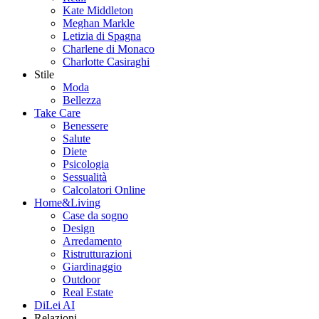
Kate Middleton
Meghan Markle
Letizia di Spagna
Charlene di Monaco
Charlotte Casiraghi
Stile
Moda
Bellezza
Take Care
Benessere
Salute
Diete
Psicologia
Sessualità
Calcolatori Online
Home&Living
Case da sogno
Design
Arredamento
Ristrutturazioni
Giardinaggio
Outdoor
Real Estate
DiLei AI
Relazioni