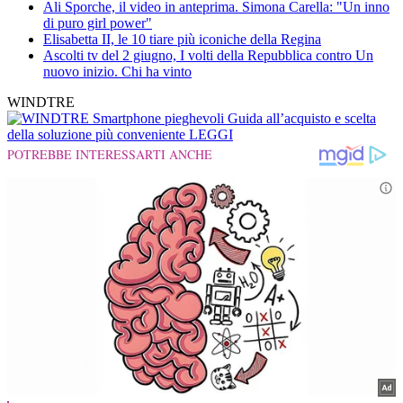
Ali Sporche, il video in anteprima. Simona Carella: "Un inno
di puro girl power"
Elisabetta II, le 10 tiare più iconiche della Regina
Ascolti tv del 2 giugno, I volti della Repubblica contro Un
nuovo inizio. Chi ha vinto
WINDTRE
Smartphone pieghevoli
Guida all’acquisto e scelta
della soluzione più conveniente
LEGGI