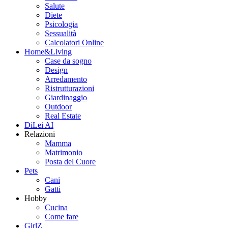
Salute
Diete
Psicologia
Sessualità
Calcolatori Online
Home&Living
Case da sogno
Design
Arredamento
Ristrutturazioni
Giardinaggio
Outdoor
Real Estate
DiLei AI
Relazioni
Mamma
Matrimonio
Posta del Cuore
Pets
Cani
Gatti
Hobby
Cucina
Come fare
GirlZ