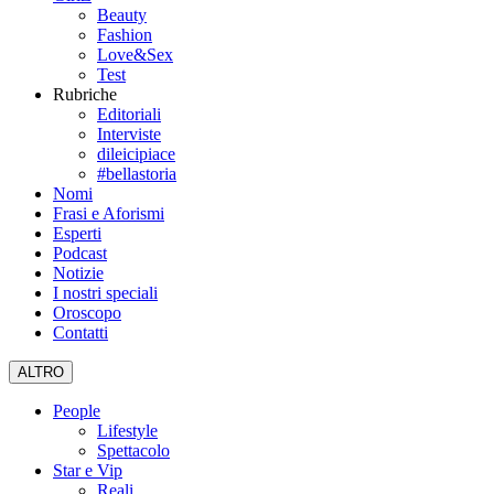
Beauty
Fashion
Love&Sex
Test
Rubriche
Editoriali
Interviste
dileicipiace
#bellastoria
Nomi
Frasi e Aforismi
Esperti
Podcast
Notizie
I nostri speciali
Oroscopo
Contatti
ALTRO
People
Lifestyle
Spettacolo
Star e Vip
Reali