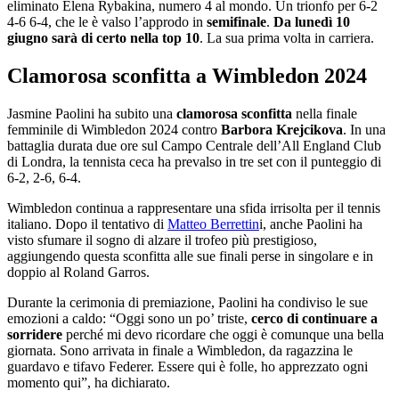
eliminato Elena Rybakina, numero 4 al mondo. Un trionfo per 6-2
4-6 6-4, che le è valso l’approdo in
semifinale
.
Da lunedì 10
giugno sarà di certo nella top 10
. La sua prima volta in carriera.
Clamorosa sconfitta a Wimbledon 2024
Jasmine Paolini ha subito una
clamorosa sconfitta
nella finale
femminile di Wimbledon 2024 contro
Barbora Krejcikova
. In una
battaglia durata due ore sul Campo Centrale dell’All England Club
di Londra, la tennista ceca ha prevalso in tre set con il punteggio di
6-2, 2-6, 6-4.
Wimbledon continua a rappresentare una sfida irrisolta per il tennis
italiano. Dopo il tentativo di
Matteo Berrettin
i, anche Paolini ha
visto sfumare il sogno di alzare il trofeo più prestigioso,
aggiungendo questa sconfitta alle sue finali perse in singolare e in
doppio al Roland Garros.
Durante la cerimonia di premiazione, Paolini ha condiviso le sue
emozioni a caldo: “Oggi sono un po’ triste,
cerco di continuare a
sorridere
perché mi devo ricordare che oggi è comunque una bella
giornata. Sono arrivata in finale a Wimbledon, da ragazzina le
guardavo e tifavo Federer. Essere qui è folle, ho apprezzato ogni
momento qui”, ha dichiarato.