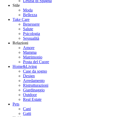
Letizia di Spagna
Stile
Moda
Bellezza
Take Care
Benessere
Salute
Psicologia
Sessualità
Relazioni
Amore
Mamma
Matrimonio
Posta del Cuore
Home&Living
Case da sogno
Design
Arredamento
Ristrutturazioni
Giardinaggio
Outdoor
Real Estate
Pets
Cani
Gatti