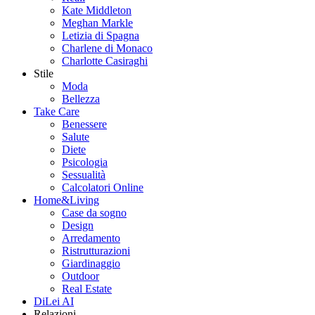
Kate Middleton
Meghan Markle
Letizia di Spagna
Charlene di Monaco
Charlotte Casiraghi
Stile
Moda
Bellezza
Take Care
Benessere
Salute
Diete
Psicologia
Sessualità
Calcolatori Online
Home&Living
Case da sogno
Design
Arredamento
Ristrutturazioni
Giardinaggio
Outdoor
Real Estate
DiLei AI
Relazioni