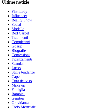
Ultime notizie
First Lady
Influencer
Reality Show
Social
Modelle
Red Carpet
Tradimenti
Compleanni
Gossip
Biografie
Confessioni
Fidanzamenti
Scandali
Lusso
Stili e tendenze
Capelli
Cura del viso
Make up
Famiglia
Bambini
Genitori
Gravidanza
Ciclo Mestruale