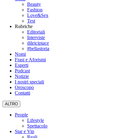
Beauty
Fashion
Love&Sex
Test
Rubriche
Editoriali
Interviste
dileicipiace
#bellastoria
Nomi
Frasi e Aforismi
Esperti
Podcast
Notizie
I nostri speciali
Oroscopo
Contatti
ALTRO
People
Lifestyle
Spettacolo
Star e Vip
Reali