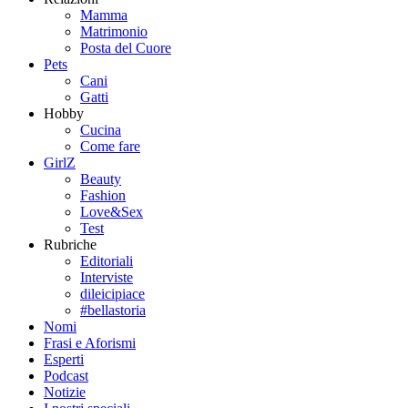
Mamma
Matrimonio
Posta del Cuore
Pets
Cani
Gatti
Hobby
Cucina
Come fare
GirlZ
Beauty
Fashion
Love&Sex
Test
Rubriche
Editoriali
Interviste
dileicipiace
#bellastoria
Nomi
Frasi e Aforismi
Esperti
Podcast
Notizie