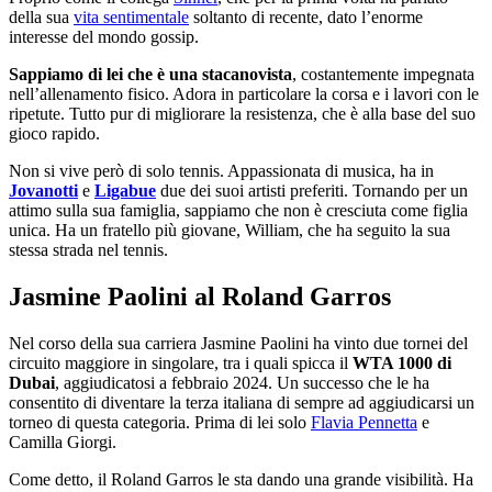
della sua
vita sentimentale
soltanto di recente, dato l’enorme
interesse del mondo gossip.
Sappiamo di lei che è una stacanovista
, costantemente impegnata
nell’allenamento fisico. Adora in particolare la corsa e i lavori con le
ripetute. Tutto pur di migliorare la resistenza, che è alla base del suo
gioco rapido.
Non si vive però di solo tennis. Appassionata di musica, ha in
Jovanotti
e
Ligabue
due dei suoi artisti preferiti. Tornando per un
attimo sulla sua famiglia, sappiamo che non è cresciuta come figlia
unica. Ha un fratello più giovane, William, che ha seguito la sua
stessa strada nel tennis.
Jasmine Paolini al Roland Garros
Nel corso della sua carriera Jasmine Paolini ha vinto due tornei del
circuito maggiore in singolare, tra i quali spicca il
WTA 1000 di
Dubai
, aggiudicatosi a febbraio 2024. Un successo che le ha
consentito di diventare la terza italiana di sempre ad aggiudicarsi un
torneo di questa categoria. Prima di lei solo
Flavia Pennetta
e
Camilla Giorgi.
Come detto, il Roland Garros le sta dando una grande visibilità. Ha