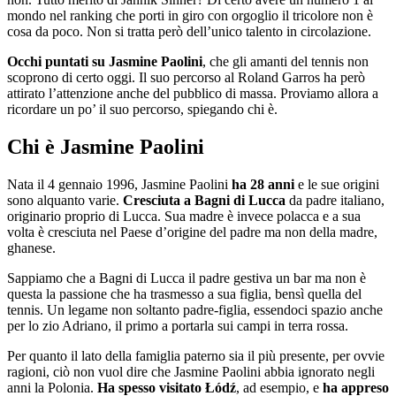
mondo nel ranking che porti in giro con orgoglio il tricolore non è
cosa da poco. Non si tratta però dell’unico talento in circolazione.
Occhi puntati su Jasmine Paolini
, che gli amanti del tennis non
scoprono di certo oggi. Il suo percorso al Roland Garros ha però
attirato l’attenzione anche del pubblico di massa. Proviamo allora a
ricordare un po’ il suo percorso, spiegando chi è.
Chi è Jasmine Paolini
Nata il 4 gennaio 1996, Jasmine Paolini
ha 28 anni
e le sue origini
sono alquanto varie.
Cresciuta a Bagni di Lucca
da padre italiano,
originario proprio di Lucca. Sua madre è invece polacca e a sua
volta è cresciuta nel Paese d’origine del padre ma non della madre,
ghanese.
Sappiamo che a Bagni di Lucca il padre gestiva un bar ma non è
questa la passione che ha trasmesso a sua figlia, bensì quella del
tennis. Un legame non soltanto padre-figlia, essendoci spazio anche
per lo zio Adriano, il primo a portarla sui campi in terra rossa.
Per quanto il lato della famiglia paterno sia il più presente, per ovvie
ragioni, ciò non vuol dire che Jasmine Paolini abbia ignorato negli
anni la Polonia.
Ha spesso visitato Łódź
, ad esempio, e
ha appreso