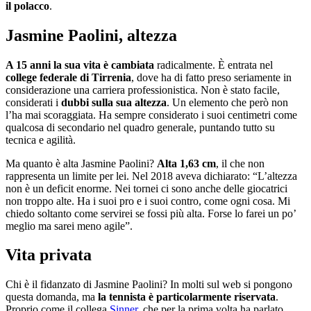
il polacco
.
Jasmine Paolini, altezza
A 15 anni la sua vita è cambiata
radicalmente. È entrata nel
college federale di Tirrenia
, dove ha di fatto preso seriamente in
considerazione una carriera professionistica. Non è stato facile,
considerati i
dubbi sulla sua altezza
. Un elemento che però non
l’ha mai scoraggiata. Ha sempre considerato i suoi centimetri come
qualcosa di secondario nel quadro generale, puntando tutto su
tecnica e agilità.
Ma quanto è alta Jasmine Paolini?
Alta 1,63 cm
, il che non
rappresenta un limite per lei. Nel 2018 aveva dichiarato: “L’altezza
non è un deficit enorme. Nei tornei ci sono anche delle giocatrici
non troppo alte. Ha i suoi pro e i suoi contro, come ogni cosa. Mi
chiedo soltanto come servirei se fossi più alta. Forse lo farei un po’
meglio ma sarei meno agile”.
Vita privata
Chi è il fidanzato di Jasmine Paolini? In molti sul web si pongono
questa domanda, ma
la tennista è particolarmente riservata
.
Proprio come il collega
Sinner
, che per la prima volta ha parlato