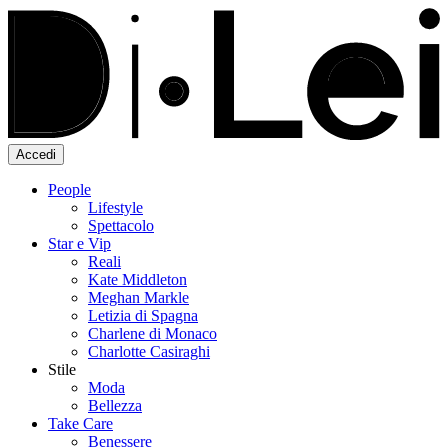
Accedi
People
Lifestyle
Spettacolo
Star e Vip
Reali
Kate Middleton
Meghan Markle
Letizia di Spagna
Charlene di Monaco
Charlotte Casiraghi
Stile
Moda
Bellezza
Take Care
Benessere