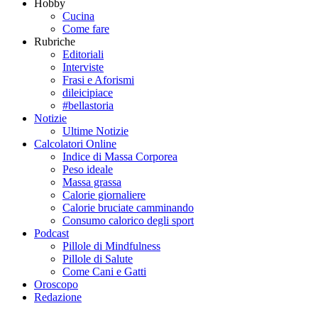
Hobby
Cucina
Come fare
Rubriche
Editoriali
Interviste
Frasi e Aforismi
dileicipiace
#bellastoria
Notizie
Ultime Notizie
Calcolatori Online
Indice di Massa Corporea
Peso ideale
Massa grassa
Calorie giornaliere
Calorie bruciate camminando
Consumo calorico degli sport
Podcast
Pillole di Mindfulness
Pillole di Salute
Come Cani e Gatti
Oroscopo
Redazione