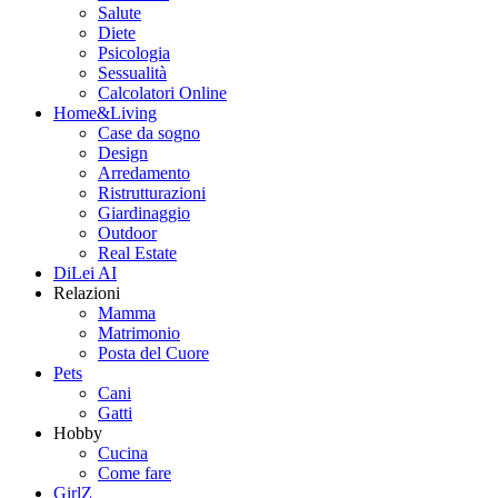
Salute
Diete
Psicologia
Sessualità
Calcolatori Online
Home&Living
Case da sogno
Design
Arredamento
Ristrutturazioni
Giardinaggio
Outdoor
Real Estate
DiLei AI
Relazioni
Mamma
Matrimonio
Posta del Cuore
Pets
Cani
Gatti
Hobby
Cucina
Come fare
GirlZ