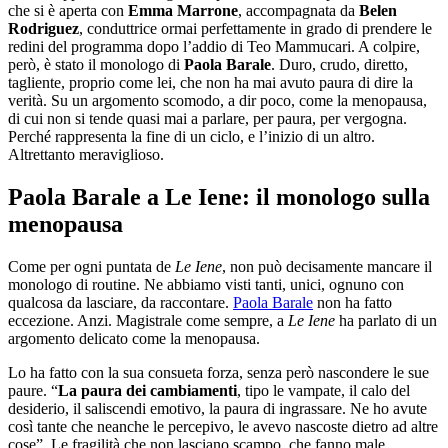
che si è aperta con
Emma Marrone
, accompagnata da
Belen
Rodriguez
, conduttrice ormai perfettamente in grado di prendere le
redini del programma dopo l’addio di Teo Mammucari. A colpire,
però, è stato il monologo di
Paola Barale
. Duro, crudo, diretto,
tagliente, proprio come lei, che non ha mai avuto paura di dire la
verità. Su un argomento scomodo, a dir poco, come la menopausa,
di cui non si tende quasi mai a parlare, per paura, per vergogna.
Perché rappresenta la fine di un ciclo, e l’inizio di un altro.
Altrettanto meraviglioso.
Paola Barale a Le Iene: il monologo sulla
menopausa
Come per ogni puntata de
Le Iene
, non può decisamente mancare il
monologo di routine. Ne abbiamo visti tanti, unici, ognuno con
qualcosa da lasciare, da raccontare.
Paola Barale
non ha fatto
eccezione. Anzi. Magistrale come sempre, a
Le Iene
ha parlato di un
argomento delicato come la menopausa.
Lo ha fatto con la sua consueta forza, senza però nascondere le sue
paure. “
La paura dei cambiamenti
, tipo le vampate, il calo del
desiderio, il saliscendi emotivo, la paura di ingrassare. Ne ho avute
così tante che neanche le percepivo, le avevo nascoste dietro ad altre
cose”. Le fragilità che non lasciano scampo, che fanno male.