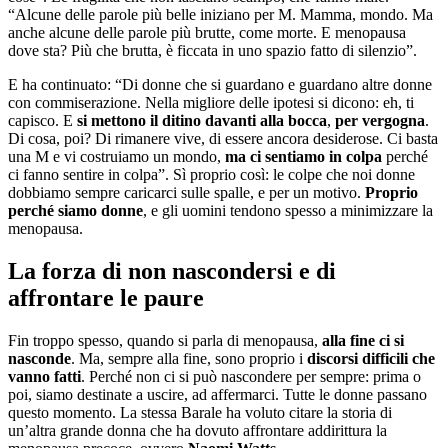
“Alcune delle parole più belle iniziano per M. Mamma, mondo. Ma
anche alcune delle parole più brutte, come morte. E menopausa
dove sta? Più che brutta, è ficcata in uno spazio fatto di silenzio”.
E ha continuato: “Di donne che si guardano e guardano altre donne
con commiserazione. Nella migliore delle ipotesi si dicono: eh, ti
capisco. E
si mettono il ditino davanti alla bocca
,
per vergogna
.
Di cosa, poi? Di rimanere vive, di essere ancora desiderose. Ci basta
una M e vi costruiamo un mondo,
ma ci sentiamo in colpa
perché
ci fanno sentire in colpa”. Sì proprio così: le colpe che noi donne
dobbiamo sempre caricarci sulle spalle, e per un motivo.
Proprio
perché siamo donne
, e gli uomini tendono spesso a minimizzare la
menopausa.
La forza di non nascondersi e di
affrontare le paure
Fin troppo spesso, quando si parla di menopausa,
alla fine ci si
nasconde
. Ma, sempre alla fine, sono proprio i
discorsi difficili che
vanno fatti
. Perché non ci si può nascondere per sempre: prima o
poi, siamo destinate a uscire, ad affermarci. Tutte le donne passano
questo momento. La stessa Barale ha voluto citare la storia di
un’altra grande donna che ha dovuto affrontare addirittura la