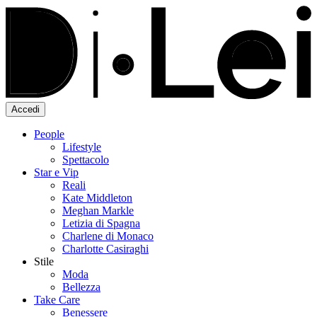
Accedi
People
Lifestyle
Spettacolo
Star e Vip
Reali
Kate Middleton
Meghan Markle
Letizia di Spagna
Charlene di Monaco
Charlotte Casiraghi
Stile
Moda
Bellezza
Take Care
Benessere