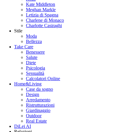
Kate Middleton
Meghan Markle
Letizia di Spagna
Charlene di Monaco
Charlotte Casiraghi
Stile
Moda
Bellezza
Take Care
Benessere
Salute
Diete
Psicologia
Sessualità
Calcolatori Online
Home&Living
Case da sogno
Design
Arredamento
Ristrutturazioni
Giardinaggio
Outdoor
Real Estate
DiLei AI
Relazioni