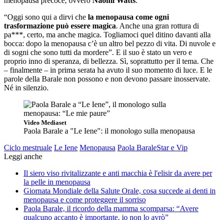
menopausa precoce, ovvero
Naomi Watts
.
“Oggi sono qui a dirvi che
la menopausa come ogni
trasformazione può essere magica
. Anche una gran rottura di
pa***, certo, ma anche magica. Togliamoci quel ditino davanti alla
bocca: dopo la menopausa c’è un altro bel pezzo di vita. Di nuvole e
di sogni che sono tutti da mordere”. E il suo è stato un vero e
proprio inno di speranza, di bellezza. Sì, soprattutto per il tema. Che
– finalmente – in prima serata ha avuto il suo momento di luce. E le
parole della Barale non possono e non devono passare inosservate.
Né in silenzio.
Video Mediaset
Paola Barale a "Le Iene": il monologo sulla menopausa
Ciclo mestruale
Le Iene
Menopausa
Paola Barale
Star e Vip
Leggi anche
Il siero viso rivitalizzante e anti macchia è l'elisir da avere per
la pelle in menopausa
Giornata Mondiale della Salute Orale, cosa succede ai denti in
menopausa e come proteggere il sorriso
Paola Barale, il ricordo della mamma scomparsa: “Avere
qualcuno accanto è importante, io non lo avrò”