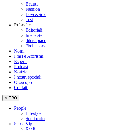
Beauty
Fashion
Love&Sex
Test
Rubriche
Editoriali
Interviste
dileicipiace
#bellastoria
Nomi
Frasi e Aforismi
Esperti
Podcast
Notizie
I nostri speciali
Oroscopo
Contatti
ALTRO
People
Lifestyle
Spettacolo
Star e Vip
Reali