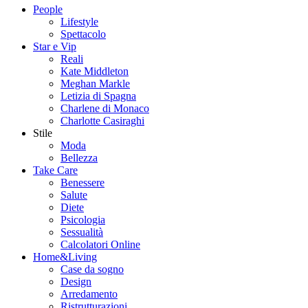
People
Lifestyle
Spettacolo
Star e Vip
Reali
Kate Middleton
Meghan Markle
Letizia di Spagna
Charlene di Monaco
Charlotte Casiraghi
Stile
Moda
Bellezza
Take Care
Benessere
Salute
Diete
Psicologia
Sessualità
Calcolatori Online
Home&Living
Case da sogno
Design
Arredamento
Ristrutturazioni