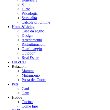
Benessere
Salute
Diete
Psicologia
Sessualità
Calcolatori Online
Home&Living
Case da sogno
Design
Arredamento
Ristrutturazioni
Giardinaggio
Outdoor
Real Estate
DiLei AI
Relazioni
Mamma
Matrimonio
Posta del Cuore
Pets
Cani
Gatti
Hobby
Cucina
Come fare