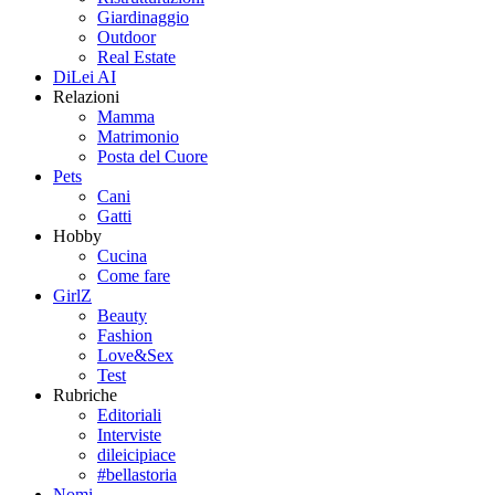
Giardinaggio
Outdoor
Real Estate
DiLei AI
Relazioni
Mamma
Matrimonio
Posta del Cuore
Pets
Cani
Gatti
Hobby
Cucina
Come fare
GirlZ
Beauty
Fashion
Love&Sex
Test
Rubriche
Editoriali
Interviste
dileicipiace
#bellastoria
Nomi