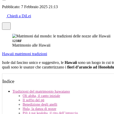
Pubblicato:
7 Febbraio 2025 21:13
Chiedi a DiLei
123RF
Matrimonio alle Hawaii
Hawaii
matrimoni
tradizioni
Isole dal fascino unico e suggestivo, le
Hawaii
sono un luogo in cui tr
quali sono le usanze che caratterizzano i
fiori d’arancio ad Honolul
Indice
Tradizioni del matrimonio hawaiano
Oli aloha, il canto iniziale
Il soffio del pū
Benedizione degli anelli
Hula, la danza di nozze
Pili ā nai kealoha, il rito dell’intreccio