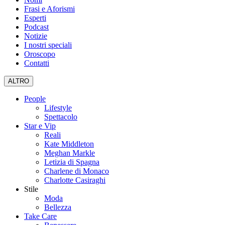
Frasi e Aforismi
Esperti
Podcast
Notizie
I nostri speciali
Oroscopo
Contatti
ALTRO
People
Lifestyle
Spettacolo
Star e Vip
Reali
Kate Middleton
Meghan Markle
Letizia di Spagna
Charlene di Monaco
Charlotte Casiraghi
Stile
Moda
Bellezza
Take Care