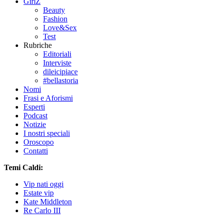
GirlZ
Beauty
Fashion
Love&Sex
Test
Rubriche
Editoriali
Interviste
dileicipiace
#bellastoria
Nomi
Frasi e Aforismi
Esperti
Podcast
Notizie
I nostri speciali
Oroscopo
Contatti
Temi Caldi:
Vip nati oggi
Estate vip
Kate Middleton
Re Carlo III