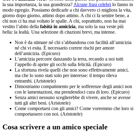
la sua importanza, la sua grandezza?
Alcune frasi celebri
lo fanno in
modo egregio. Possiamo dedicarle a chi davvero ci migliora la vita,
giorno dopo giorno, attimo dopo attimo. A chi ci fa sentire bene, a
chi non ci ha mai voltato le spalle. A chi, soprattutto, non ha mai
vestito l’abito della
falsità in amicizia
, ma solo la sua veste più
bella: la lealtà. Una selezione di citazioni brevi, ma intense.
Non è da stimare né chi s’abbandona con facilità all’amicizia
né chi vi esita. È necessario correre rischi per amore
dell’amicizia. (Epicuro)
L’amicizia percorre danzando la terra, recando a noi tutti
l’appello di aprire gli occhi sulla felicità. (Epicuro)
La sfortuna rivela quelli che non sono effettivamente amici,
ma che lo sono stati solo per interesse: il tempo rileva
entrambi. (Aristotele)
Dimostriamo compatimento per le sofferenze degli amici non
con le lamentazioni, ma prendendoci cura di loro. (Epicuro)
Senza amici nessuno sceglierebbe di vivere, anche se avesse
tutti gli altri beni. (Aristotele)
Come comportarsi con gli amici? Come vorremmo che loro si
comportassero con noi. (Aristotele)
Cosa scrivere a un amico speciale