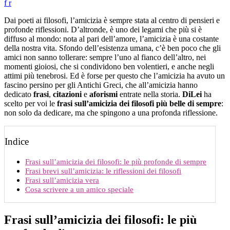
f
r
Dai poeti ai filosofi, l’amicizia è sempre stata al centro di pensieri e
profonde riflessioni. D’altronde, è uno dei legami che più si è
diffuso al mondo: nota al pari dell’amore, l’amicizia è una costante
della nostra vita. Sfondo dell’esistenza umana, c’è ben poco che gli
amici non sanno tollerare: sempre l’uno al fianco dell’altro, nei
momenti gioiosi, che si condividono ben volentieri, e anche negli
attimi più tenebrosi. Ed è forse per questo che l’amicizia ha avuto un
fascino persino per gli Antichi Greci, che all’amicizia hanno
dedicato
frasi
,
citazioni
e
aforismi
entrate nella storia.
DiLei
ha
scelto per voi le
frasi sull’amicizia dei filosofi più belle di sempre
:
non solo da dedicare, ma che spingono a una profonda riflessione.
Indice
Frasi sull’amicizia dei filosofi: le più profonde di sempre
Frasi brevi sull’amicizia: le riflessioni dei filosofi
Frasi sull’amicizia vera
Cosa scrivere a un amico speciale
Frasi sull’amicizia dei filosofi: le più