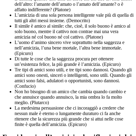
dell’altro: l’amante dell’amato o l’amato dell’amante? o è
affatto indifferente? (Platone)
L’amicizia di una sola persona intelligente vale più di quella di
tutti gli altri messi insieme. (Democrito)
Il simile è amico al simile: che, cioè, il solo buono è amico al
solo buono, mentre il cattivo non contrae mai una vera
amicizia né col buono né col cattivo. (Platone)
L’uomo d’animo sincero vive soprattutto nella saggezza e
nell’amicizia, l’una bene mortale, l’altra bene immortale.
(Epicuro)
Di tutte le cose che la saggezza procura per ottenere
un’esistenza felice, la più grande è l’amicizia. (Epicuro)
Tre tipi di amici sono utili, e tre tipi sono dannosi. Quando gli
amici sono onesti, sinceri o intelligenti, sono utili. Quando gli
amici sono falsi, adulatori o opportunisti, sono dannosi.
(Confucio)
Non ho bisogno di un amico che cambia quando cambio e
che annuisce quando annuisco, la mia ombra lo fa molto
meglio. (Plutarco)
La medesima persuasione che ci incoraggiò a credere che
nessun male è eterno o lungamente duraturo ci fa anche
ritenere che la sicurezza più grande che si attui nelle cose
finite è quella dell’amicizia. (Epicuro)