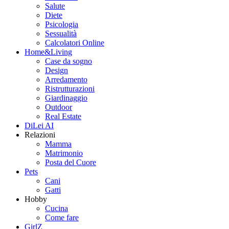
Salute
Diete
Psicologia
Sessualità
Calcolatori Online
Home&Living
Case da sogno
Design
Arredamento
Ristrutturazioni
Giardinaggio
Outdoor
Real Estate
DiLei AI
Relazioni
Mamma
Matrimonio
Posta del Cuore
Pets
Cani
Gatti
Hobby
Cucina
Come fare
GirlZ