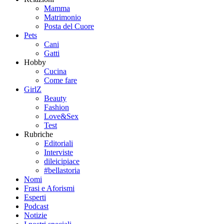
Mamma
Matrimonio
Posta del Cuore
Pets
Cani
Gatti
Hobby
Cucina
Come fare
GirlZ
Beauty
Fashion
Love&Sex
Test
Rubriche
Editoriali
Interviste
dileicipiace
#bellastoria
Nomi
Frasi e Aforismi
Esperti
Podcast
Notizie