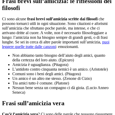
Frasi brevi sull’amicizia: le riflessioni dei
filosofi
Ci sono alcune
frasi brevi sull’amicizia scritte dai filosofi
che
possono tornarci utili in ogni situazione. Sono citazioni e aforismi
sull’amicizia che sfruttano poche parole, ma intense, e che ci
arrivano dritte al cuore. A volte, non è necessario filosofeggiare a
lungo: l’amicizia non ha bisogno sempre di grandi gesti, o di frasi
lunghe. Se sei in cerca di altre parole importanti sull’amicizia,
puoi
leggere quelle tratte dalle canzoni
: emozionanti.
Non abbiamo tanto bisogno dell’aiuto degli amici, quanto
della certezza del loro aiuto. (Epicuro)
Amicizia è uguaglianza.
(Pitagora)
L’antidoto contro cinquanta nemici è un amico. (Aristotele)
Comuni sono i beni degli amici. (Pitagora)
Un amico è un altro me stesso. (Zenone di Cizio)
Tra amici tutto è comune. (Platone)
Nessun bene senza un compagno ci dà gioia. (Lucio Anneo
Seneca)
Frasi sull’amicizia vera
Cos’è l’amicizia vera
? Ci sono delle parole che possono riassumere