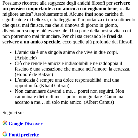
Possiamo ricorrere alla saggezza degli antichi filosofi per
scrivere
un pensiero importante a un amico a cui vogliamo bene
, o alla
migliore amica? Assolutamente sì. Alcune frasi sono cariche di
significato e di bellezza, e tratteggiano l’importanza di un sentimento
che quasi mai finisce, ma che si rinnova di giorno in giorno,
diventando sempre più essenziale. Una parte della nostra vita a cui
non potremmo mai rinunciare. Per chi sta cercando le
frasi da
scrivere a un amico speciale
, ecco quelle più profonde dei filosofi.
L’amicizia è una singola anima che vive in due corpi.
(Aristotele)
Ciò che rende le amicizie indissolubili e ne raddoppia il
fascino è una sensazione che manca nell’amore: la certezza.
(Honoré de Balzac)
L’amicizia è sempre una dolce responsabilità, mai una
opportunità. (Khalil Gibran)
Non camminare davanti a me… potrei non seguirti. Non
camminare dietro di me… potrei non guidare. Cammina
accanto a me… sii solo mio amico. (Albert Camus)
Seguici su:
Google Discover
Fonti preferite