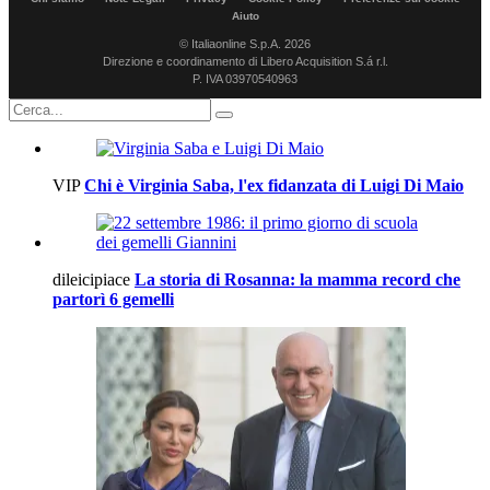
Aiuto
© Italiaonline S.p.A. 2026
Direzione e coordinamento di Libero Acquisition S.á r.l.
P. IVA 03970540963
VIP
Chi è Virginia Saba, l'ex fidanzata di Luigi Di Maio
dileicipiace
La storia di Rosanna: la mamma record che
partorì 6 gemelli