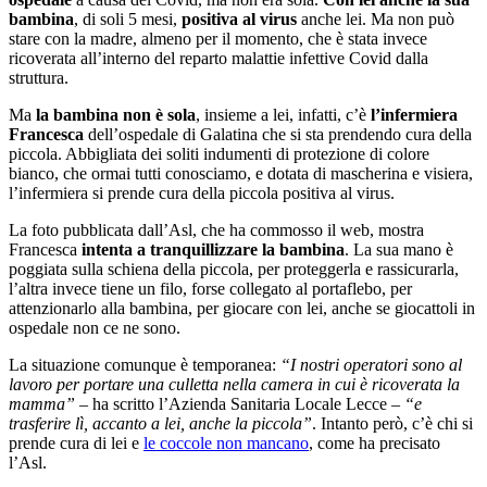
bambina
, di soli 5 mesi,
positiva al virus
anche lei. Ma non può
stare con la madre, almeno per il momento, che è stata invece
ricoverata all’interno del reparto malattie infettive Covid dalla
struttura.
Ma
la bambina non è sola
, insieme a lei, infatti, c’è
l’infermiera
Francesca
dell’ospedale di Galatina che si sta prendendo cura della
piccola. Abbigliata dei soliti indumenti di protezione di colore
bianco, che ormai tutti conosciamo, e dotata di mascherina e visiera,
l’infermiera si prende cura della piccola positiva al virus.
La foto pubblicata dall’Asl, che ha commosso il web, mostra
Francesca
intenta a tranquillizzare la bambina
. La sua mano è
poggiata sulla schiena della piccola, per proteggerla e rassicurarla,
l’altra invece tiene un filo, forse collegato al portaflebo, per
attenzionarlo alla bambina, per giocare con lei, anche se giocattoli in
ospedale non ce ne sono.
La situazione comunque è temporanea:
“I nostri operatori sono al
lavoro per portare una culletta nella camera in cui è ricoverata la
mamma”
– ha scritto l’Azienda Sanitaria Locale Lecce –
“e
trasferire lì, accanto a lei, anche la piccola”
. Intanto però, c’è chi si
prende cura di lei e
le coccole non mancano
, come ha precisato
l’Asl.