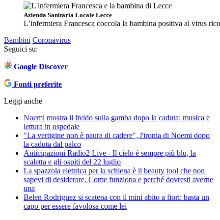
Azienda Sanitaria Locale Lecce
L’infermiera Francesca coccola la bambina positiva al virus ric
Bambini
Coronavirus
Seguici su:
Google Discover
Fonti preferite
Leggi anche
Noemi mostra il livido sulla gamba dopo la caduta: musica e
lettura in ospedale
"La vertigine non è paura di cadere", l'ironia di Noemi dopo
la caduta dal palco
Anticipazioni Radio2 Live - Il cielo è sempre più blu, la
scaletta e gli ospiti del 22 luglio
La spazzola elettrica per la schiena è il beauty tool che non
sapevi di desiderare. Come funziona e perché dovresti averne
una
Belen Rodriguez si scatena con il mini abito a fiori: basta un
capo per essere favolosa come lei