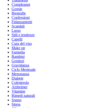
Tradimenti
Compleanni
Gossip
Biografie
Confessioni
Fidanzamenti
Scandali
Lusso
Stili e tendenze
Capelli
Cura del viso
Make up
Famiglia
Bambini
Genitori
Gravidanza
Ciclo Mestruale
Menopausa
Diabete
Colesterolo
Alzheimer
Vitamine
Rimedi naturali
Sonno
Stress