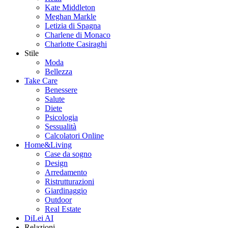
Kate Middleton
Meghan Markle
Letizia di Spagna
Charlene di Monaco
Charlotte Casiraghi
Stile
Moda
Bellezza
Take Care
Benessere
Salute
Diete
Psicologia
Sessualità
Calcolatori Online
Home&Living
Case da sogno
Design
Arredamento
Ristrutturazioni
Giardinaggio
Outdoor
Real Estate
DiLei AI
Relazioni