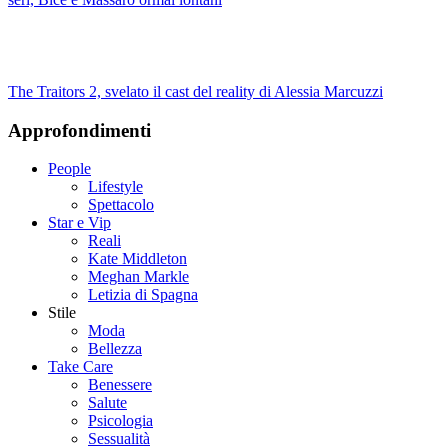
The Traitors 2, svelato il cast del reality di Alessia Marcuzzi
Approfondimenti
People
Lifestyle
Spettacolo
Star e Vip
Reali
Kate Middleton
Meghan Markle
Letizia di Spagna
Stile
Moda
Bellezza
Take Care
Benessere
Salute
Psicologia
Sessualità