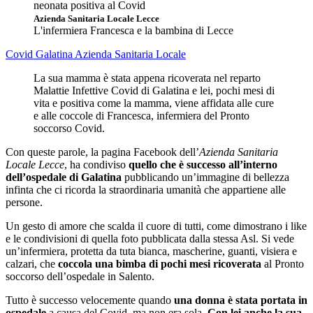
Azienda Sanitaria Locale Lecce
L'infermiera Francesca e la bambina di Lecce
Covid
Galatina
Azienda Sanitaria Locale
La sua mamma è stata appena ricoverata nel reparto
Malattie Infettive Covid di Galatina e lei, pochi mesi di
vita e positiva come la mamma, viene affidata alle cure
e alle coccole di Francesca, infermiera del Pronto
soccorso Covid.
Con queste parole, la pagina Facebook dell’
Azienda Sanitaria
Locale Lecce
, ha condiviso
quello che è successo all’interno
dell’ospedale di Galatina
pubblicando un’immagine di bellezza
infinta che ci ricorda la straordinaria umanità che appartiene alle
persone.
Un gesto di amore che scalda il cuore di tutti, come dimostrano i like
e le condivisioni di quella foto pubblicata dalla stessa Asl. Si vede
un’infermiera, protetta da tuta bianca, mascherine, guanti, visiera e
calzari, che
coccola una bimba di pochi mesi ricoverata
al Pronto
soccorso dell’ospedale in Salento.
Tutto è successo velocemente quando
una donna è stata portata in
ospedale
a causa del Covid, ma non era sola.
Con lei anche la sua