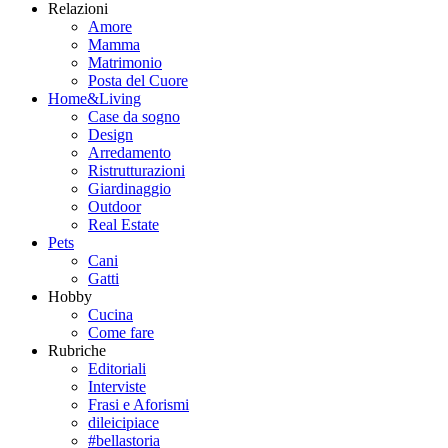
Relazioni
Amore
Mamma
Matrimonio
Posta del Cuore
Home&Living
Case da sogno
Design
Arredamento
Ristrutturazioni
Giardinaggio
Outdoor
Real Estate
Pets
Cani
Gatti
Hobby
Cucina
Come fare
Rubriche
Editoriali
Interviste
Frasi e Aforismi
dileicipiace
#bellastoria