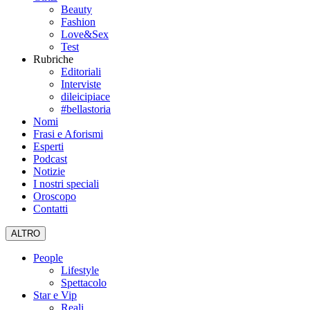
Beauty
Fashion
Love&Sex
Test
Rubriche
Editoriali
Interviste
dileicipiace
#bellastoria
Nomi
Frasi e Aforismi
Esperti
Podcast
Notizie
I nostri speciali
Oroscopo
Contatti
ALTRO
People
Lifestyle
Spettacolo
Star e Vip
Reali