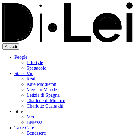
Accedi
People
Lifestyle
Spettacolo
Star e Vip
Reali
Kate Middleton
Meghan Markle
Letizia di Spagna
Charlene di Monaco
Charlotte Casiraghi
Stile
Moda
Bellezza
Take Care
Benessere