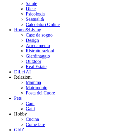
Salute
Diete
Psicologia
Sessualità
Calcolatori Online
Home&Living
Case da sogno
Design
Arredamento
Ristrutturazioni
Giardinaggio
Outdoor
Real Estate
DiLei AI
Relazioni
Mamma
Matrimonio
Posta del Cuore
Pets
Cani
Gatti
Hobby
Cucina
Come fare
GirlZ