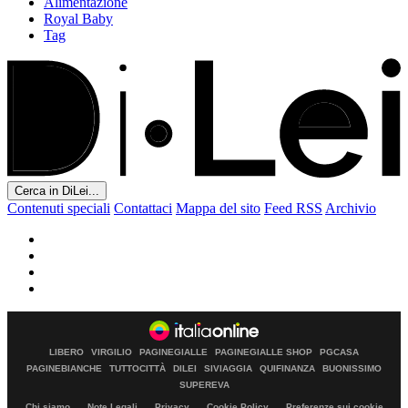
Alimentazione
Royal Baby
Tag
Cerca in DiLei...
Contenuti speciali
Contattaci
Mappa del sito
Feed RSS
Archivio
LIBERO
VIRGILIO
PAGINEGIALLE
PAGINEGIALLE SHOP
PGCASA
PAGINEBIANCHE
TUTTOCITTÀ
DILEI
SIVIAGGIA
QUIFINANZA
BUONISSIMO
SUPEREVA
Chi siamo
Note Legali
Privacy
Cookie Policy
Preferenze sui cookie