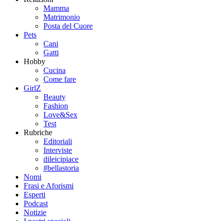
Mamma
Matrimonio
Posta del Cuore
Pets
Cani
Gatti
Hobby
Cucina
Come fare
GirlZ
Beauty
Fashion
Love&Sex
Test
Rubriche
Editoriali
Interviste
dileicipiace
#bellastoria
Nomi
Frasi e Aforismi
Esperti
Podcast
Notizie