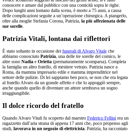
conoscere e amare dal pubblico con una comicità sopra le righe.
Dopo lunghi anni lontano dalla scena, è morto a 75 anni, a causa
delle complicazioni seguite a un’operazione chirurgica. A piangerlo,
oltre alla moglie Stefania Corona, Patrizia,
la più affezionata delle
sue sorelle
.
Patrizia Vitali, lontana dai riflettori
È stato soltanto in occasione dei
funerali di Alvaro Vitale
che
abbiamo conosciuto
Patrizia
, una delle tre sorelle del comico, le
altre sono
Nadia
e
Orietta
(prematuramente scomparsa). Completa
la famiglia un altro fratello, di mestiere vetraio. Patrizia nasce a
Roma, da mamma impresario edile e mamma imprenditrice nel
settore delle pulizie. Di lei sappiamo ben poco, se non che era legata
al fratello Alvaro da un grande affetto e che lo appoggiò sempre,
anche quando quello di diventare un attore sembrava un sogno
irraggiungibile.
Il dolce ricordo del fratello
Quando Alvaro Vitali fu scoperto dal maestro
Federico Fellini
era un
ragazzetto dall’aria strana di appena 17 anni che, poco propenso agli
studi,
lavorava in un negozio di elettricista
. Patrizia, ha raccontato