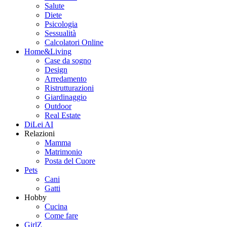
Salute
Diete
Psicologia
Sessualità
Calcolatori Online
Home&Living
Case da sogno
Design
Arredamento
Ristrutturazioni
Giardinaggio
Outdoor
Real Estate
DiLei AI
Relazioni
Mamma
Matrimonio
Posta del Cuore
Pets
Cani
Gatti
Hobby
Cucina
Come fare
GirlZ