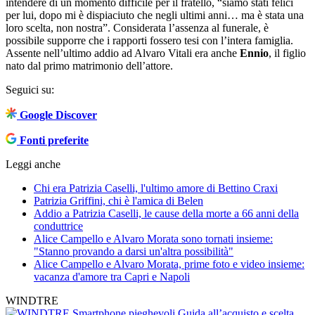
intendere di un momento difficile per il fratello, “siamo stati felici
per lui, dopo mi è dispiaciuto che negli ultimi anni… ma è stata una
loro scelta, non nostra”. Considerata l’assenza al funerale, è
possibile supporre che i rapporti fossero tesi con l’intera famiglia.
Assente nell’ultimo addio ad Alvaro Vitali era anche
Ennio
, il figlio
nato dal primo matrimonio dell’attore.
Seguici su:
Google Discover
Fonti preferite
Leggi anche
Chi era Patrizia Caselli, l'ultimo amore di Bettino Craxi
Patrizia Griffini, chi è l'amica di Belen
Addio a Patrizia Caselli, le cause della morte a 66 anni della
conduttrice
Alice Campello e Alvaro Morata sono tornati insieme:
"Stanno provando a darsi un'altra possibilità"
Alice Campello e Alvaro Morata, prime foto e video insieme:
vacanza d'amore tra Capri e Napoli
WINDTRE
Smartphone pieghevoli
Guida all’acquisto e scelta