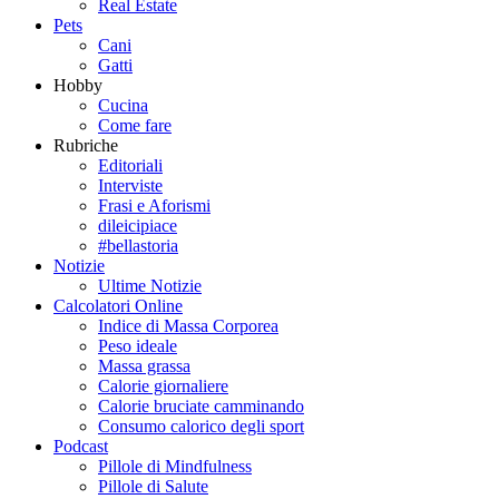
Real Estate
Pets
Cani
Gatti
Hobby
Cucina
Come fare
Rubriche
Editoriali
Interviste
Frasi e Aforismi
dileicipiace
#bellastoria
Notizie
Ultime Notizie
Calcolatori Online
Indice di Massa Corporea
Peso ideale
Massa grassa
Calorie giornaliere
Calorie bruciate camminando
Consumo calorico degli sport
Podcast
Pillole di Mindfulness
Pillole di Salute