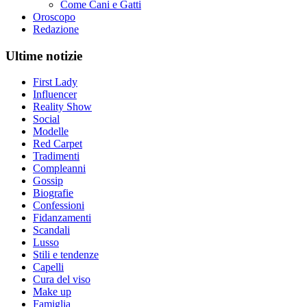
Come Cani e Gatti
Oroscopo
Redazione
Ultime notizie
First Lady
Influencer
Reality Show
Social
Modelle
Red Carpet
Tradimenti
Compleanni
Gossip
Biografie
Confessioni
Fidanzamenti
Scandali
Lusso
Stili e tendenze
Capelli
Cura del viso
Make up
Famiglia