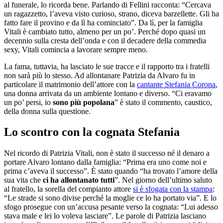
al funerale, lo ricorda bene. Parlando di Fellini racconta: “Cercava
un ragazzetto, l’aveva visto curioso, strano, diceva barzellette. Gli ha
fatto fare il provino e da lì ha cominciato”. Da lì, per la famiglia
Vitali è cambiato tutto, almeno per un po’. Perché dopo quasi un
decennio sulla cresta dell’onda e con il decadere della commedia
sexy, Vitali comincia a lavorare sempre meno.
La fama, tuttavia, ha lasciato le sue tracce e il rapporto tra i fratelli
non sarà più lo stesso. Ad allontanare Patrizia da Alvaro fu in
particolare il matrimonio dell’attore con la
cantante Stefania Corona
,
una donna arrivata da un ambiente lontano e diverso. “Ci eravamo
un po’ persi, io
sono più popolana
” è stato il commento, caustico,
della donna sulla questione.
Lo scontro con la cognata Stefania
Nel ricordo di Patrizia Vitali, non è stato il successo né il denaro a
portare Alvaro lontano dalla famiglia: “Prima era uno come noi e
prima c’aveva il successo”. È stato quando “ha trovato l’amore della
sua vita che
ci ha allontanato tutti
”. Nel giorno dell’ultimo saluto
al fratello, la sorella del compianto attore
si è sfogata con la stampa
:
“Le strade si sono divise perché la moglie ce lo ha portato via”. E lo
sfogo prosegue con un’accusa pesante verso la cognata: “Lui adesso
stava male e lei lo voleva lasciare”. Le parole di Patrizia lasciano