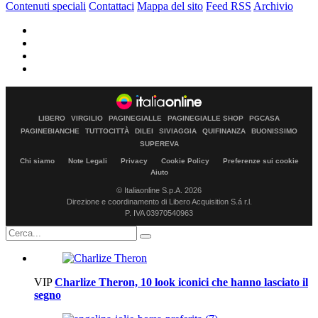
Contenuti speciali
Contattaci
Mappa del sito
Feed RSS
Archivio
LIBERO
VIRGILIO
PAGINEGIALLE
PAGINEGIALLE SHOP
PGCASA
PAGINEBIANCHE
TUTTOCITTÀ
DILEI
SIVIAGGIA
QUIFINANZA
BUONISSIMO
SUPEREVA
Chi siamo
Note Legali
Privacy
Cookie Policy
Preferenze sui cookie
Aiuto
© Italiaonline S.p.A. 2026
Direzione e coordinamento di Libero Acquisition S.á r.l.
P. IVA 03970540963
VIP
Charlize Theron, 10 look iconici che hanno lasciato il
segno