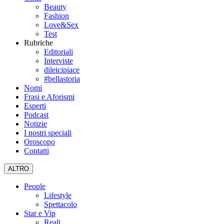
Beauty
Fashion
Love&Sex
Test
Rubriche
Editoriali
Interviste
dileicipiace
#bellastoria
Nomi
Frasi e Aforismi
Esperti
Podcast
Notizie
I nostri speciali
Oroscopo
Contatti
ALTRO
People
Lifestyle
Spettacolo
Star e Vip
Reali