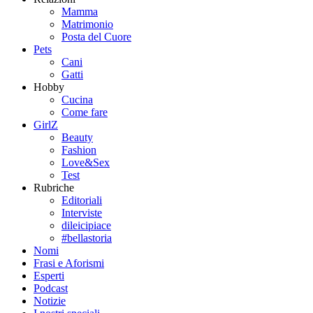
Mamma
Matrimonio
Posta del Cuore
Pets
Cani
Gatti
Hobby
Cucina
Come fare
GirlZ
Beauty
Fashion
Love&Sex
Test
Rubriche
Editoriali
Interviste
dileicipiace
#bellastoria
Nomi
Frasi e Aforismi
Esperti
Podcast
Notizie