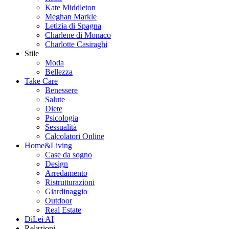
Kate Middleton
Meghan Markle
Letizia di Spagna
Charlene di Monaco
Charlotte Casiraghi
Stile
Moda
Bellezza
Take Care
Benessere
Salute
Diete
Psicologia
Sessualità
Calcolatori Online
Home&Living
Case da sogno
Design
Arredamento
Ristrutturazioni
Giardinaggio
Outdoor
Real Estate
DiLei AI
Relazioni