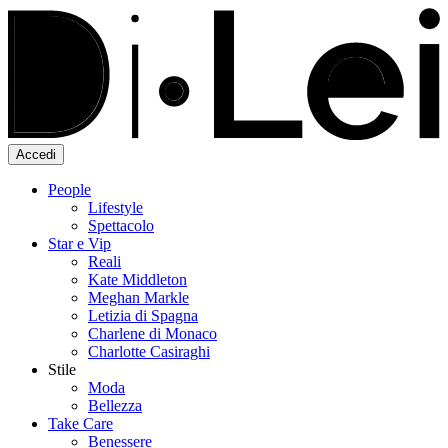
Accedi
People
Lifestyle
Spettacolo
Star e Vip
Reali
Kate Middleton
Meghan Markle
Letizia di Spagna
Charlene di Monaco
Charlotte Casiraghi
Stile
Moda
Bellezza
Take Care
Benessere