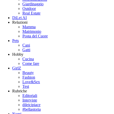
Giardinaggio
Outdoor
Real Estate
DiLei AI
Relazioni
Mamma
Matrimonio
Posta del Cuore
Pets
Cani
Gatti
Hobby
Cucina
Come fare
GirlZ
Beauty
Fashion
Love&Sex
Test
Rubriche
Editoriali
Interviste
dileicipiace
#bellastoria
Nomi