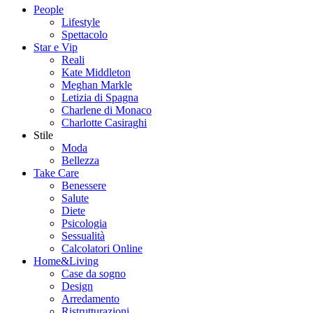
People
Lifestyle
Spettacolo
Star e Vip
Reali
Kate Middleton
Meghan Markle
Letizia di Spagna
Charlene di Monaco
Charlotte Casiraghi
Stile
Moda
Bellezza
Take Care
Benessere
Salute
Diete
Psicologia
Sessualità
Calcolatori Online
Home&Living
Case da sogno
Design
Arredamento
Ristrutturazioni