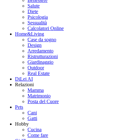
Benessere
Salute
Diete
Psicologia
Sessualità
Calcolatori Online
Home&Living
Case da sogno
Design
Arredamento
Ristrutturazioni
Giardinaggio
Outdoor
Real Estate
DiLei AI
Relazioni
Mamma
Matrimonio
Posta del Cuore
Pets
Cani
Gatti
Hobby
Cucina
Come fare