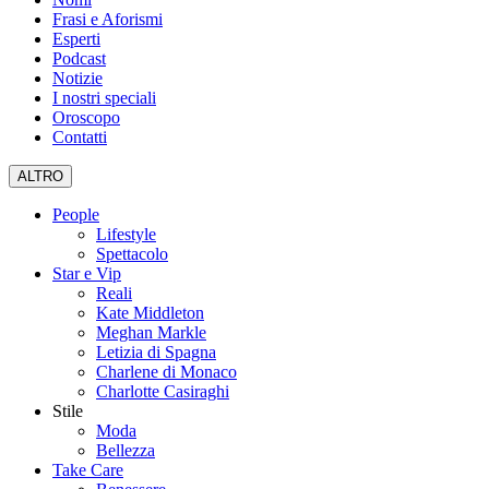
Frasi e Aforismi
Esperti
Podcast
Notizie
I nostri speciali
Oroscopo
Contatti
ALTRO
People
Lifestyle
Spettacolo
Star e Vip
Reali
Kate Middleton
Meghan Markle
Letizia di Spagna
Charlene di Monaco
Charlotte Casiraghi
Stile
Moda
Bellezza
Take Care