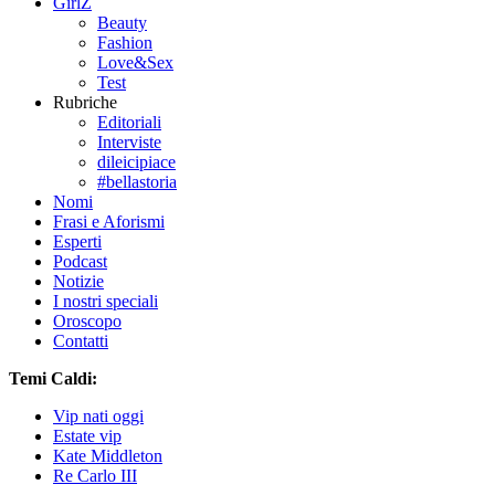
GirlZ
Beauty
Fashion
Love&Sex
Test
Rubriche
Editoriali
Interviste
dileicipiace
#bellastoria
Nomi
Frasi e Aforismi
Esperti
Podcast
Notizie
I nostri speciali
Oroscopo
Contatti
Temi Caldi:
Vip nati oggi
Estate vip
Kate Middleton
Re Carlo III