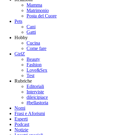
Mamma
Matrimonio
Posta del Cuore
Pets
Cani
Gatti
Hobby
Cucina
Come fare
GirlZ
Beauty
Fashion
Love&Sex
Test
Rubriche
Editoriali
Interviste
dileicipiace
#bellastoria
Nomi
Frasi e Aforismi
Esperti
Podcast
Notizie