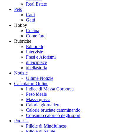
Real Estate
Pets
Cani
Gatti
Hobby
Cucina
Come fare
Rubriche
Editoriali
Interviste
Frasi e Aforismi
dileicipiace
#bellastoria
Notizie
Ultime Notizie
Calcolatori Online
Indice di Massa Corporea
Peso ideale
Massa grassa
Calorie giornaliere
Calorie bruciate camminando
Consumo calorico degli sport
Podcast
Pillole di Mindfulness
Pillole di Salute