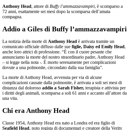
Anthony Head
, attore di
Buffy l’ammazzavampiri
, è scomparso a
72 anni, esattamente sei mesi dopo la scomparsa dell’amata
compagna.
Addio a Giles di Buffy l’ammazzavampiri
La notizia della morte di
Anthony Head
è arrivata tramite un
comunicato ufficiale diffuso dalle sue
figlie, Daisy ed Emily Head
,
anche loro attrici di professione. “È con il cuore pesante che
annunciamo la morte del nostro straordinario padre, Anthony Head
– si legge nella nota -. È morto serenamente per complicazioni
dovute a una polmonite, circondato dalla sua famiglia”.
La morte di Anthony Head, avvenuta per via di alcune
complicazioni causate dalla polmonite, è arrivata a soli sei mesi di
distanza dal doloroso
addio a Sarah Fisher,
terapista e attivista per
i diritti degli animali, scomparsa a soli 61 anni e accanto all’attore da
una vita.
Chi era Anthony Head
Classe 1954, Anthony Head era nato a Londra ed era figlio di
Seafield Head
, noto regista di documentari e creatore della Verity