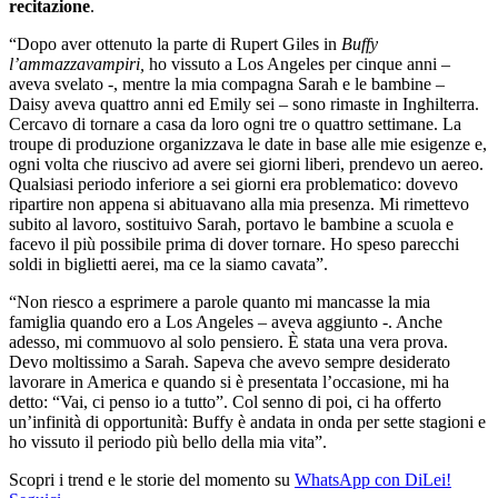
recitazione
.
“Dopo aver ottenuto la parte di Rupert Giles in
Buffy
l’ammazzavampiri,
ho vissuto a Los Angeles per cinque anni –
aveva svelato -, mentre la mia compagna Sarah e le bambine –
Daisy aveva quattro anni ed Emily sei – sono rimaste in Inghilterra.
Cercavo di tornare a casa da loro ogni tre o quattro settimane. La
troupe di produzione organizzava le date in base alle mie esigenze e,
ogni volta che riuscivo ad avere sei giorni liberi, prendevo un aereo.
Qualsiasi periodo inferiore a sei giorni era problematico: dovevo
ripartire non appena si abituavano alla mia presenza. Mi rimettevo
subito al lavoro, sostituivo Sarah, portavo le bambine a scuola e
facevo il più possibile prima di dover tornare. Ho speso parecchi
soldi in biglietti aerei, ma ce la siamo cavata”.
“Non riesco a esprimere a parole quanto mi mancasse la mia
famiglia quando ero a Los Angeles – aveva aggiunto -. Anche
adesso, mi commuovo al solo pensiero. È stata una vera prova.
Devo moltissimo a Sarah. Sapeva che avevo sempre desiderato
lavorare in America e quando si è presentata l’occasione, mi ha
detto: “Vai, ci penso io a tutto”. Col senno di poi, ci ha offerto
un’infinità di opportunità: Buffy è andata in onda per sette stagioni e
ho vissuto il periodo più bello della mia vita”.
Scopri i trend e le storie del momento su
WhatsApp con DiLei!