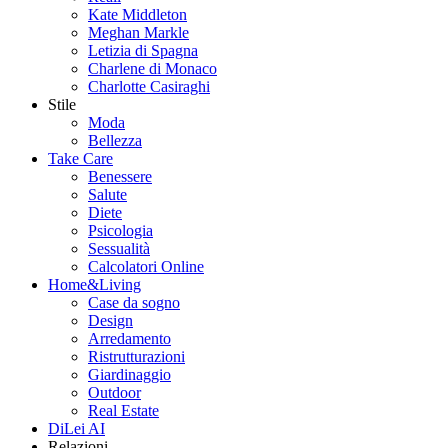
Kate Middleton
Meghan Markle
Letizia di Spagna
Charlene di Monaco
Charlotte Casiraghi
Stile
Moda
Bellezza
Take Care
Benessere
Salute
Diete
Psicologia
Sessualità
Calcolatori Online
Home&Living
Case da sogno
Design
Arredamento
Ristrutturazioni
Giardinaggio
Outdoor
Real Estate
DiLei AI
Relazioni