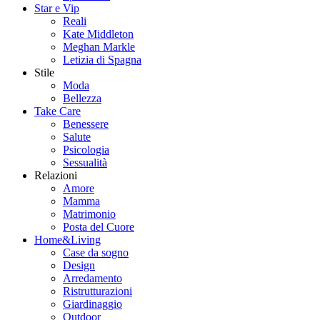
Star e Vip
Reali
Kate Middleton
Meghan Markle
Letizia di Spagna
Stile
Moda
Bellezza
Take Care
Benessere
Salute
Psicologia
Sessualità
Relazioni
Amore
Mamma
Matrimonio
Posta del Cuore
Home&Living
Case da sogno
Design
Arredamento
Ristrutturazioni
Giardinaggio
Outdoor