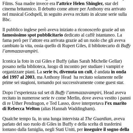
Films. Sua madre invece era
l’attrice Helen Shingler,
star del
cinema britannico. Il debutto come attore per Anthony era arrivato
nel musical Godspell, in seguito aveva recitato in alcune serie sulla
Bbc.
Il pubblico inglese però aveva iniziato a riconoscerlo grazie ad un
famosissimo spot pubblicitario
dedicato al caffè istantaneo. La
fama però per l’attore era arrivata grazie ad un ruolo che gli aveva
cambiato la vita, ossia quello di Rupert Giles, il bibliotecario di
Buffy
l’ammazzavampiri
.
Iconica la foto in cui Giles e Buffy (alias Sarah Michelle Gellar)
posano nella biblioteca, luogo di incontro per studiare i vampiri e
organizzare piani. La
serie tv, divenuta un cult
, è andata
in onda
del 1997 al 2003
, ma Anthony Head ha recitato solamente nelle
prime sei stagioni, tornando poi successivamente come guest star.
Dopo l’esperienza sul set di
Buffy l’ammazzavampiri
, Head aveva
recitato in numerose serie tv come Merlin, dove aveva vestito i panni
di re Uther Pendragon, e Ted Lasso, dove interpretava
l’ex marito
di Rebecca Welton
(alias Hannah Waddingham).
Qualche tempo fa, in una lunga intervista al
The Guardian
, aveva
parlato del suo ruolo di Giles in Buffy e della scelta di trasferirsi
lontano dalla famiglia, negli Stati Uniti, per
inseguire il sogno della