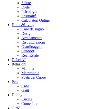
Salute
Diete
Psicologia
Sessualità
Calcolatori Online
Home&Living
Case da sogno
Design
Arredamento
Ristrutturazioni
Giardinaggio
Outdoor
Real Estate
DiLei AI
Relazioni
Mamma
Matrimonio
Posta del Cuore
Pets
Cani
Gatti
Hobby
Cucina
Come fare
GirlZ