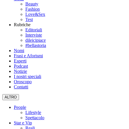
Beauty
Fashion
Love&Sex
Test
Rubriche
Editoriali
Interviste
dileicipiace
#bellastoria
Nomi
Frasi e Aforismi
Esperti
Podcast
Notizie
I nostri speciali
Oroscopo
Contatti
ALTRO
People
Lifestyle
Spettacolo
Star e Vip
Reali