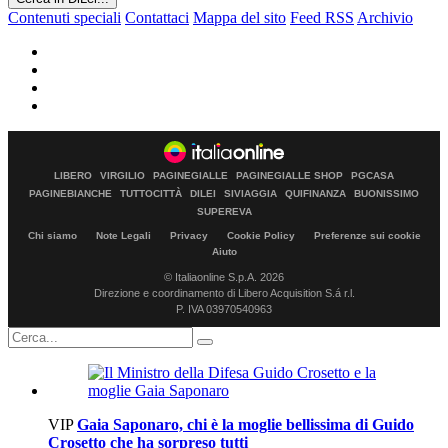
Contenuti speciali
Contattaci
Mappa del sito
Feed RSS
Archivio
LIBERO
VIRGILIO
PAGINEGIALLE
PAGINEGIALLE SHOP
PGCASA
PAGINEBIANCHE
TUTTOCITTÀ
DILEI
SIVIAGGIA
QUIFINANZA
BUONISSIMO
SUPEREVA
Chi siamo
Note Legali
Privacy
Cookie Policy
Preferenze sui cookie
Aiuto
© Italiaonline S.p.A. 2026
Direzione e coordinamento di Libero Acquisition S.á r.l.
P. IVA 03970540963
VIP
Gaia Saponaro, chi è la moglie bellissima di Guido
Crosetto che ha sorpreso tutti