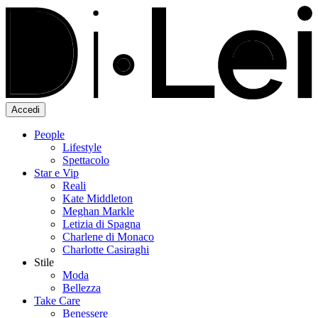
Accedi
People
Lifestyle
Spettacolo
Star e Vip
Reali
Kate Middleton
Meghan Markle
Letizia di Spagna
Charlene di Monaco
Charlotte Casiraghi
Stile
Moda
Bellezza
Take Care
Benessere