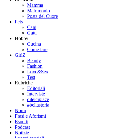
Mamma
Matrimonio
Posta del Cuore
Pets
Cani
Gatti
Hobby
Cucina
Come fare
GirlZ
Beauty
Fashion
Love&Sex
Test
Rubriche
Editoriali
Interviste
dileicipiace
#bellastoria
Nomi
Frasi e Aforismi
Esperti
Podcast
Notizie