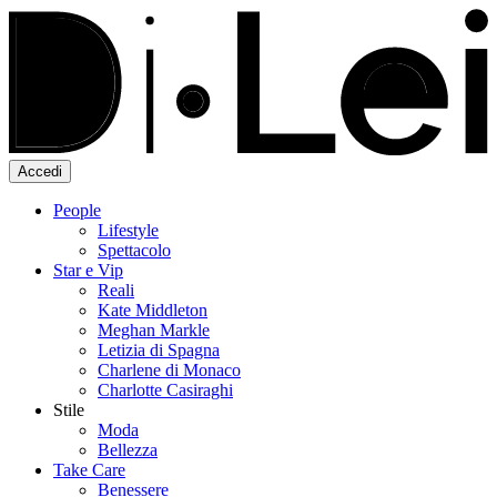
Accedi
People
Lifestyle
Spettacolo
Star e Vip
Reali
Kate Middleton
Meghan Markle
Letizia di Spagna
Charlene di Monaco
Charlotte Casiraghi
Stile
Moda
Bellezza
Take Care
Benessere