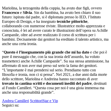
Mariolina, la terzogenita della coppia, ha avuto due figli, ovvero
Francesco
e
Silvia
. Sin da bambina, ha avuto ben chiaro il suo
futuro: ispirata dal padre, si è diplomata presso lo IED, l’Istituto
Europeo di Design, e ha insegnato
tecniche pittoriche
,
collaborando con numerose riviste. Illustratrice molto apprezzata e
conosciuta, è lei ad avere curato le illustrazioni dell’opera su Achille
Campanile, oltre ad avere realizzato il corso di scrittura per i
bambini. Decisamente dai genitori ha ereditato il talento artistico, ma
anche una certa ironia.
“
Questo è l’insegnamento più grande che mi ha dato
e che poi è
pure il messaggio che, con la sua ironia dell’assurdo, ha voluto
trasmetterci anche Achille Campanile”. Su sua stessa ammissione, ha
affermato di non aver mai preso sul serio la fama dei genitori.
“L’importante è mai prendersi sul serio. Prendiamo tutto con
filosofia e ironia, non ci si pensa”. Nel 2021, a due anni dalla morte
dello scrittore, Mariolina e Andreina hanno raccontato di aver
trovato in cantina scritti e documenti inediti del padre
, destinati
al Fondo Camilleri. “Questa cosa per noi è una gioia immensa ma
anche una responsabilità grande”.
Andrea Camilleri
Scrittori
Star e Vip
Seguici su: