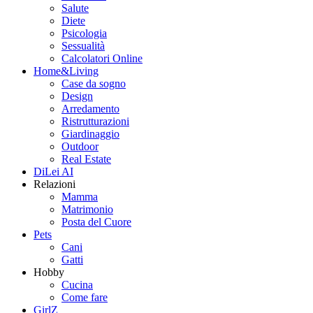
Salute
Diete
Psicologia
Sessualità
Calcolatori Online
Home&Living
Case da sogno
Design
Arredamento
Ristrutturazioni
Giardinaggio
Outdoor
Real Estate
DiLei AI
Relazioni
Mamma
Matrimonio
Posta del Cuore
Pets
Cani
Gatti
Hobby
Cucina
Come fare
GirlZ