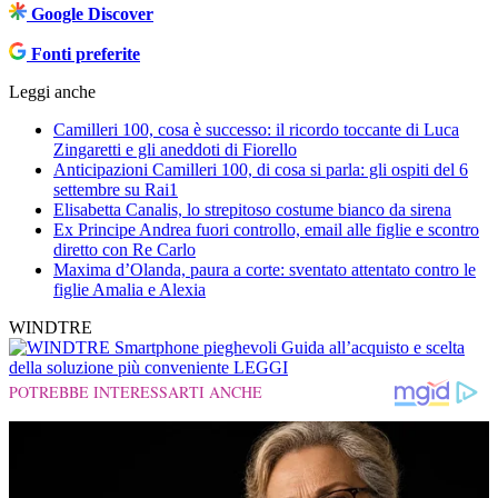
Google Discover
Fonti preferite
Leggi anche
Camilleri 100, cosa è successo: il ricordo toccante di Luca
Zingaretti e gli aneddoti di Fiorello
Anticipazioni Camilleri 100, di cosa si parla: gli ospiti del 6
settembre su Rai1
Elisabetta Canalis, lo strepitoso costume bianco da sirena
Ex Principe Andrea fuori controllo, email alle figlie e scontro
diretto con Re Carlo
Maxima d’Olanda, paura a corte: sventato attentato contro le
figlie Amalia e Alexia
WINDTRE
Smartphone pieghevoli
Guida all’acquisto e scelta
della soluzione più conveniente
LEGGI