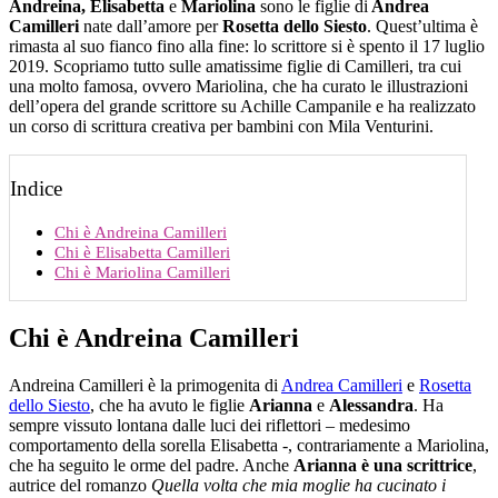
Andreina, Elisabetta
e
Mariolina
sono le figlie di
Andrea
Camilleri
nate dall’amore per
Rosetta dello Siesto
. Quest’ultima è
rimasta al suo fianco fino alla fine: lo scrittore si è spento il 17 luglio
2019. Scopriamo tutto sulle amatissime figlie di Camilleri, tra cui
una molto famosa, ovvero Mariolina, che ha curato le illustrazioni
dell’opera del grande scrittore su Achille Campanile e ha realizzato
un corso di scrittura creativa per bambini con Mila Venturini.
Indice
Chi è Andreina Camilleri
Chi è Elisabetta Camilleri
Chi è Mariolina Camilleri
Chi è Andreina Camilleri
Andreina Camilleri è la primogenita di
Andrea Camilleri
e
Rosetta
dello Siesto
, che ha avuto le figlie
Arianna
e
Alessandra
. Ha
sempre vissuto lontana dalle luci dei riflettori – medesimo
comportamento della sorella Elisabetta -, contrariamente a Mariolina,
che ha seguito le orme del padre. Anche
Arianna è una scrittrice
,
autrice del romanzo
Quella volta che mia moglie ha cucinato i