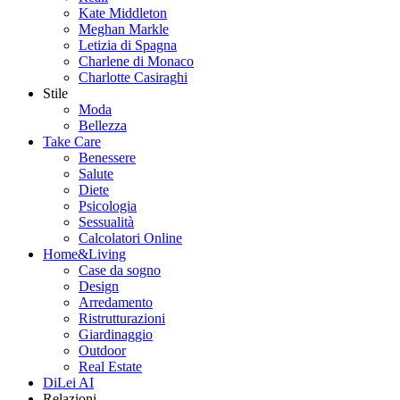
Kate Middleton
Meghan Markle
Letizia di Spagna
Charlene di Monaco
Charlotte Casiraghi
Stile
Moda
Bellezza
Take Care
Benessere
Salute
Diete
Psicologia
Sessualità
Calcolatori Online
Home&Living
Case da sogno
Design
Arredamento
Ristrutturazioni
Giardinaggio
Outdoor
Real Estate
DiLei AI
Relazioni