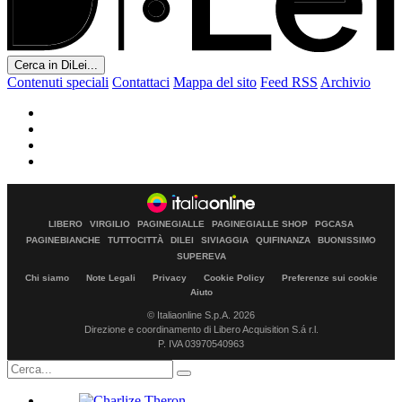
Cerca in DiLei...
Contenuti speciali
Contattaci
Mappa del sito
Feed RSS
Archivio
LIBERO
VIRGILIO
PAGINEGIALLE
PAGINEGIALLE SHOP
PGCASA
PAGINEBIANCHE
TUTTOCITTÀ
DILEI
SIVIAGGIA
QUIFINANZA
BUONISSIMO
SUPEREVA
Chi siamo
Note Legali
Privacy
Cookie Policy
Preferenze sui cookie
Aiuto
© Italiaonline S.p.A. 2026
Direzione e coordinamento di Libero Acquisition S.á r.l.
P. IVA 03970540963