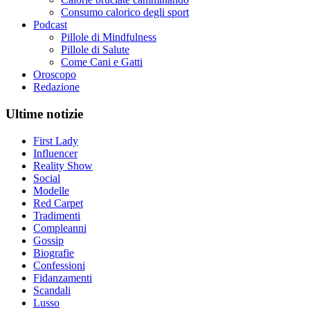
Consumo calorico degli sport
Podcast
Pillole di Mindfulness
Pillole di Salute
Come Cani e Gatti
Oroscopo
Redazione
Ultime notizie
First Lady
Influencer
Reality Show
Social
Modelle
Red Carpet
Tradimenti
Compleanni
Gossip
Biografie
Confessioni
Fidanzamenti
Scandali
Lusso