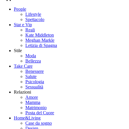
People
Lifestyle
Spettacolo
Star e Vip
Reali
Kate Middleton
Meghan Markle
Letizia di Spagna
Stile
Moda
Bellezza
Take Care
Benessere
Salute
Psicologia
Sessualità
Relazioni
Amore
Mamma
Matrimonio
Posta del Cuore
Home&Living
Case da sogno
Design