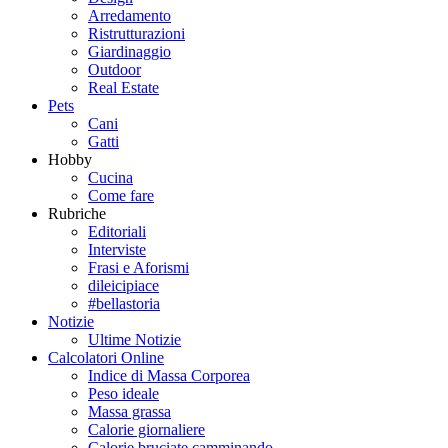
Arredamento
Ristrutturazioni
Giardinaggio
Outdoor
Real Estate
Pets
Cani
Gatti
Hobby
Cucina
Come fare
Rubriche
Editoriali
Interviste
Frasi e Aforismi
dileicipiace
#bellastoria
Notizie
Ultime Notizie
Calcolatori Online
Indice di Massa Corporea
Peso ideale
Massa grassa
Calorie giornaliere
Calorie bruciate camminando