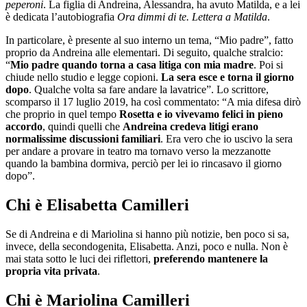
peperoni
. La figlia di Andreina, Alessandra, ha avuto Matilda, e a lei
è dedicata l’autobiografia
Ora dimmi di te. Lettera a Matilda
.
In particolare, è presente al suo interno un tema, “Mio padre”, fatto
proprio da Andreina alle elementari. Di seguito, qualche stralcio:
“
Mio padre quando torna a casa litiga con mia madre
. Poi si
chiude nello studio e legge copioni.
La sera esce e torna il giorno
dopo
. Qualche volta sa fare andare la lavatrice”. Lo scrittore,
scomparso il 17 luglio 2019, ha così commentato: “A mia difesa dirò
che proprio in quel tempo
Rosetta e io vivevamo felici in pieno
accordo
, quindi quelli che
Andreina credeva litigi erano
normalissime discussioni familiari
. Era vero che io uscivo la sera
per andare a provare in teatro ma tornavo verso la mezzanotte
quando la bambina dormiva, perciò per lei io rincasavo il giorno
dopo”.
Chi è Elisabetta Camilleri
Se di Andreina e di Mariolina si hanno più notizie, ben poco si sa,
invece, della secondogenita, Elisabetta. Anzi, poco e nulla. Non è
mai stata sotto le luci dei riflettori,
preferendo mantenere la
propria vita privata
.
Chi è Mariolina Camilleri