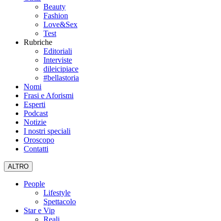
Beauty
Fashion
Love&Sex
Test
Rubriche
Editoriali
Interviste
dileicipiace
#bellastoria
Nomi
Frasi e Aforismi
Esperti
Podcast
Notizie
I nostri speciali
Oroscopo
Contatti
ALTRO
People
Lifestyle
Spettacolo
Star e Vip
Reali