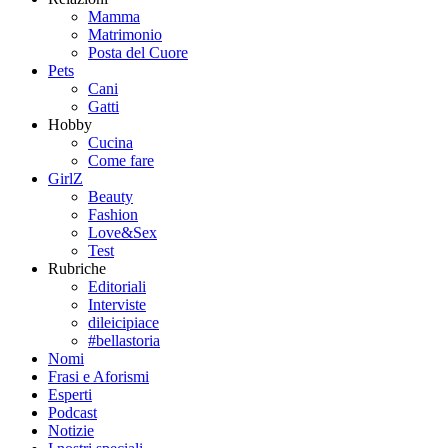
Mamma
Matrimonio
Posta del Cuore
Pets
Cani
Gatti
Hobby
Cucina
Come fare
GirlZ
Beauty
Fashion
Love&Sex
Test
Rubriche
Editoriali
Interviste
dileicipiace
#bellastoria
Nomi
Frasi e Aforismi
Esperti
Podcast
Notizie