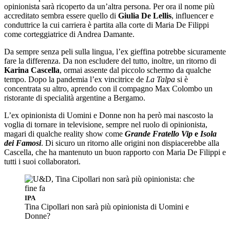
opinionista sarà ricoperto da un’altra persona. Per ora il nome più
accreditato sembra essere quello di
Giulia De Lellis
, influencer e
conduttrice la cui carriera è partita alla corte di Maria De Filippi
come corteggiatrice di Andrea Damante.
Da sempre senza peli sulla lingua, l’ex gieffina potrebbe sicuramente
fare la differenza. Da non escludere del tutto, inoltre, un ritorno di
Karina Cascella
, ormai assente dal piccolo schermo da qualche
tempo. Dopo la pandemia l’ex vincitrice de
La Talpa
si è
concentrata su altro, aprendo con il compagno Max Colombo un
ristorante di specialità argentine a Bergamo.
L’ex opinionista di Uomini e Donne non ha però mai nascosto la
voglia di tornare in televisione, sempre nel ruolo di opinionista,
magari di qualche reality show come
Grande Fratello Vip
e
Isola
dei Famosi
. Di sicuro un ritorno alle origini non dispiacerebbe alla
Cascella, che ha mantenuto un buon rapporto con Maria De Filippi e
tutti i suoi collaboratori.
IPA
Tina Cipollari non sarà più opinionista di Uomini e
Donne?