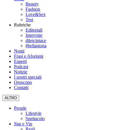
Beauty
Fashion
Love&Sex
Test
Rubriche
Editoriali
Interviste
dileicipiace
#bellastoria
Nomi
Frasi e Aforismi
Esperti
Podcast
Notizie
I nostri speciali
Oroscopo
Contatti
ALTRO
People
Lifestyle
Spettacolo
Star e Vip
Reali