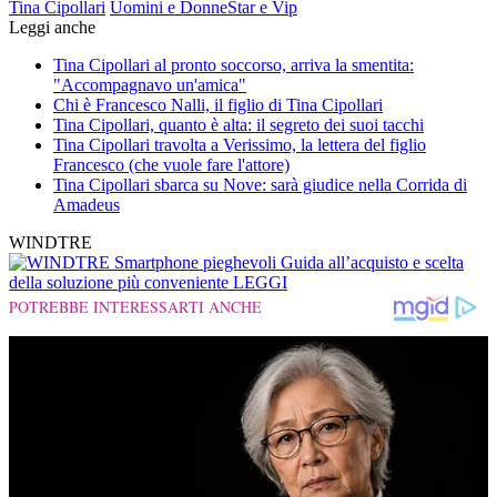
Tina Cipollari
Uomini e Donne
Star e Vip
Leggi anche
Tina Cipollari al pronto soccorso, arriva la smentita:
"Accompagnavo un'amica"
Chi è Francesco Nalli, il figlio di Tina Cipollari
Tina Cipollari, quanto è alta: il segreto dei suoi tacchi
Tina Cipollari travolta a Verissimo, la lettera del figlio
Francesco (che vuole fare l'attore)
Tina Cipollari sbarca su Nove: sarà giudice nella Corrida di
Amadeus
WINDTRE
Smartphone pieghevoli
Guida all’acquisto e scelta
della soluzione più conveniente
LEGGI