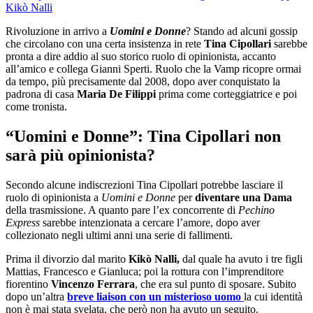
Kikò Nalli
Rivoluzione in arrivo a
Uomini e Donne
? Stando ad alcuni gossip
che circolano con una certa insistenza in rete
Tina Cipollari
sarebbe
pronta a dire addio al suo storico ruolo di opinionista, accanto
all’amico e collega Gianni Sperti. Ruolo che la Vamp ricopre ormai
da tempo, più precisamente dal 2008, dopo aver conquistato la
padrona di casa
Maria De Filippi
prima come corteggiatrice e poi
come tronista.
“Uomini e Donne”: Tina Cipollari non
sarà più opinionista?
Secondo alcune indiscrezioni Tina Cipollari potrebbe lasciare il
ruolo di opinionista a
Uomini e Donne
per
diventare una Dama
della trasmissione. A quanto pare l’ex concorrente di
Pechino
Express
sarebbe intenzionata a cercare l’amore, dopo aver
collezionato negli ultimi anni una serie di fallimenti.
Prima il divorzio dal marito
Kikò Nalli,
dal quale ha avuto i tre figli
Mattias, Francesco e Gianluca; poi la rottura con l’imprenditore
fiorentino
Vincenzo Ferrara
, che era sul punto di sposare. Subito
dopo un’altra
breve liaison con un misterioso uomo
la cui identità
non è mai stata svelata, che però non ha avuto un seguito.