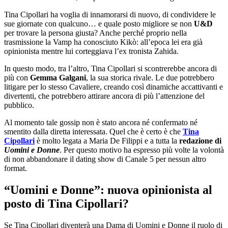
Tina Cipollari ha voglia di innamorarsi di nuovo, di condividere le
sue giornate con qualcuno… e quale posto migliore se non
U&D
per trovare la persona giusta? Anche perché proprio nella
trasmissione la Vamp ha conosciuto Kikò: all’epoca lei era già
opinionista mentre lui corteggiava l’ex tronista Zahida.
In questo modo, tra l’altro, Tina Cipollari si scontrerebbe ancora di
più con
Gemma Galgani
, la sua storica rivale. Le due potrebbero
litigare per lo stesso Cavaliere, creando così dinamiche accattivanti e
divertenti, che potrebbero attirare ancora di più l’attenzione del
pubblico.
Al momento tale gossip non è stato ancora né confermato né
smentito dalla diretta interessata. Quel che è certo è che
Tina
Cipollari
è molto legata a Maria De Filippi e a tutta la
redazione di
Uomini e Donne
. Per questo motivo ha espresso più volte la volontà
di non abbandonare il dating show di Canale 5 per nessun altro
format.
“Uomini e Donne”: nuova opinionista al
posto di Tina Cipollari?
Se Tina Cipollari diventerà una Dama di Uomini e Donne il ruolo di