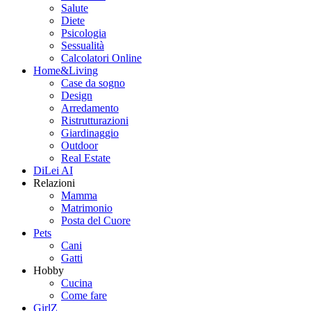
Salute
Diete
Psicologia
Sessualità
Calcolatori Online
Home&Living
Case da sogno
Design
Arredamento
Ristrutturazioni
Giardinaggio
Outdoor
Real Estate
DiLei AI
Relazioni
Mamma
Matrimonio
Posta del Cuore
Pets
Cani
Gatti
Hobby
Cucina
Come fare
GirlZ