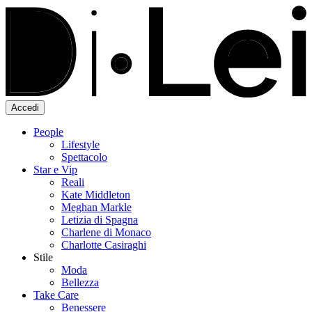
Accedi
People
Lifestyle
Spettacolo
Star e Vip
Reali
Kate Middleton
Meghan Markle
Letizia di Spagna
Charlene di Monaco
Charlotte Casiraghi
Stile
Moda
Bellezza
Take Care
Benessere