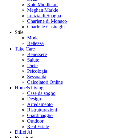
Kate Middleton
Meghan Markle
Letizia di Spagna
Charlene di Monaco
Charlotte Casiraghi
Stile
Moda
Bellezza
Take Care
Benessere
Salute
Diete
Psicologia
Sessualità
Calcolatori Online
Home&Living
Case da sogno
Design
Arredamento
Ristrutturazioni
Giardinaggio
Outdoor
Real Estate
DiLei AI
Relazioni