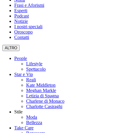
Frasi e Aforismi
Esperti
Podcast
Notizie
I nostri speciali
Oroscopo
Contatti
ALTRO
People
Lifestyle
Spettacolo
Star e Vip
Reali
Kate Middleton
Meghan Markle
Letizia di Spagna
Charlene di Monaco
Charlotte Casiraghi
Stile
Moda
Bellezza
Take Care