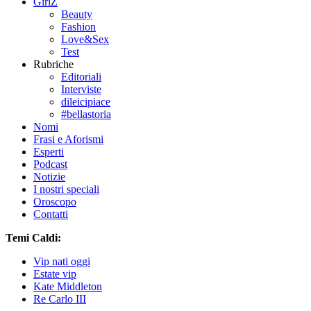
GirlZ
Beauty
Fashion
Love&Sex
Test
Rubriche
Editoriali
Interviste
dileicipiace
#bellastoria
Nomi
Frasi e Aforismi
Esperti
Podcast
Notizie
I nostri speciali
Oroscopo
Contatti
Temi Caldi:
Vip nati oggi
Estate vip
Kate Middleton
Re Carlo III