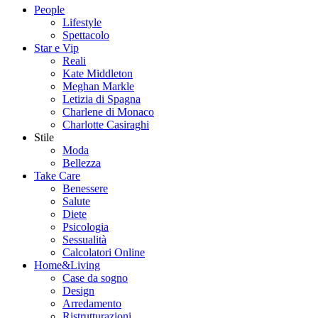
People
Lifestyle
Spettacolo
Star e Vip
Reali
Kate Middleton
Meghan Markle
Letizia di Spagna
Charlene di Monaco
Charlotte Casiraghi
Stile
Moda
Bellezza
Take Care
Benessere
Salute
Diete
Psicologia
Sessualità
Calcolatori Online
Home&Living
Case da sogno
Design
Arredamento
Ristrutturazioni