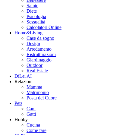
Benessere
Salute
Diete
Psicologia
Sessualità
Calcolatori Online
Home&Living
Case da sogno
Design
Arredamento
Ristrutturazioni
Giardinaggio
Outdoor
Real Estate
DiLei AI
Relazioni
Mamma
Matrimonio
Posta del Cuore
Pets
Cani
Gatti
Hobby
Cucina
Come fare