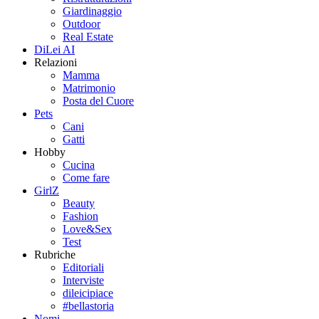
Giardinaggio
Outdoor
Real Estate
DiLei AI
Relazioni
Mamma
Matrimonio
Posta del Cuore
Pets
Cani
Gatti
Hobby
Cucina
Come fare
GirlZ
Beauty
Fashion
Love&Sex
Test
Rubriche
Editoriali
Interviste
dileicipiace
#bellastoria
Nomi