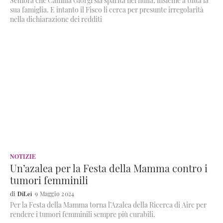
Sembra che Camilla Giorgi sia sparita nel nulla, insieme a tutta la
sua famiglia. E intanto il Fisco li cerca per presunte irregolarità
nella dichiarazione dei redditi
NOTIZIE
Un’azalea per la Festa della Mamma contro i
tumori femminili
DiLei
9 Maggio 2024
Per la Festa della Mamma torna l’Azalea della Ricerca di Airc per
rendere i tumori femminili sempre più curabili.