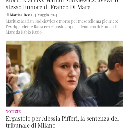
stesso tumore di Franco Di Mare
Martina Dessì
14 Maggio 2024
Mariusz Marian Sodkiewicz è morto per mesotelioma pleurico:
l’ex dipendente Rai si era esposto dopo la denuncia di Franco Di
Mare da Fabio Fazio
NOTIZIE
Ergastolo per Alessia Pifferi, la sentenza del
tribunale di Milano