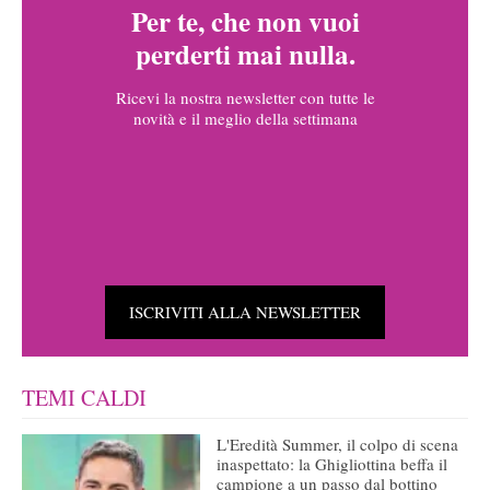
Per te, che non vuoi
perderti mai nulla.
Ricevi la nostra newsletter con tutte le
novità e il meglio della settimana
ISCRIVITI ALLA NEWSLETTER
TEMI CALDI
L'Eredità Summer, il colpo di scena
inaspettato: la Ghigliottina beffa il
campione a un passo dal bottino