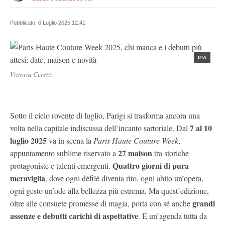
LINKEDIN
Nata a Carpi, si laurea in Fashion Culture and Management. La
sua avventura nella moda comincia come Producer, ma nel
Pubblicato:
6 Luglio 2025 12:41
2020, con coraggio, diventa Web Editor, fonde stile e scrittura
con amore.
IPA
Vittoria Ceretti
Sotto il cielo rovente di luglio, Parigi si trasforma ancora una
7 al 10
volta nella capitale indiscussa dell’incanto sartoriale. Dal
luglio 2025
va in scena la
Paris Haute Couture Week
,
27 maison
appuntamento sublime riservato a
tra storiche
Quattro giorni di pura
protagoniste e talenti emergenti.
meraviglia
, dove ogni défilé diventa rito, ogni abito un’opera,
ogni gesto un’ode alla bellezza più estrema. Ma quest’edizione,
grandi
oltre alle consuete promesse di magia, porta con sé anche
assenze e debutti carichi di aspettative
. E un’agenda tutta da