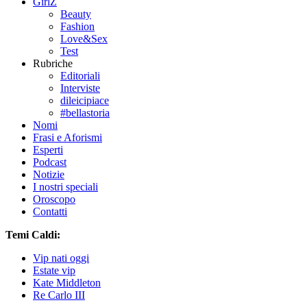
GirlZ
Beauty
Fashion
Love&Sex
Test
Rubriche
Editoriali
Interviste
dileicipiace
#bellastoria
Nomi
Frasi e Aforismi
Esperti
Podcast
Notizie
I nostri speciali
Oroscopo
Contatti
Temi Caldi:
Vip nati oggi
Estate vip
Kate Middleton
Re Carlo III