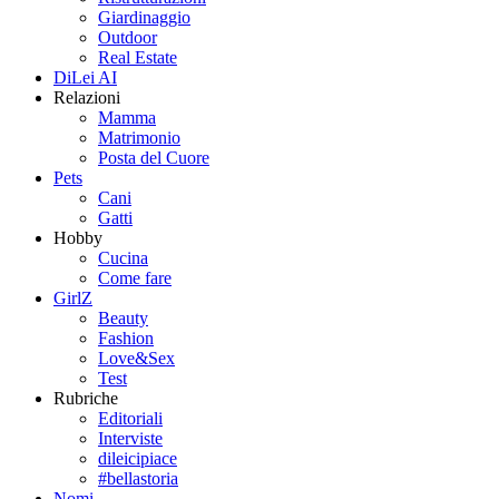
Giardinaggio
Outdoor
Real Estate
DiLei AI
Relazioni
Mamma
Matrimonio
Posta del Cuore
Pets
Cani
Gatti
Hobby
Cucina
Come fare
GirlZ
Beauty
Fashion
Love&Sex
Test
Rubriche
Editoriali
Interviste
dileicipiace
#bellastoria
Nomi