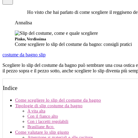
Ho visto che hai parlato di come scegliere il reggiseno del
Annalisa
Pinko, Verdissima
Come scegliere lo slip del costume da bagno: consigli pratici
costume da bagno
slip
Scegliere lo slip del costume da bagno può sembrare una cosa ostica e
il pezzo sopra e il pezzo sotto, anche scegliere lo slip diventa più semp
Indice
Come scegliere lo slip del costume da bagno
Tipologie di slip costume da bagno
A vita alta
Con il fianco alto
Con i laccetti regolabili
Brasiliane &co.
Come valutare lo slip giusto
Attenzione ai materiali e alle cuciture