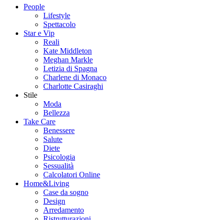
People
Lifestyle
Spettacolo
Star e Vip
Reali
Kate Middleton
Meghan Markle
Letizia di Spagna
Charlene di Monaco
Charlotte Casiraghi
Stile
Moda
Bellezza
Take Care
Benessere
Salute
Diete
Psicologia
Sessualità
Calcolatori Online
Home&Living
Case da sogno
Design
Arredamento
Ristrutturazioni