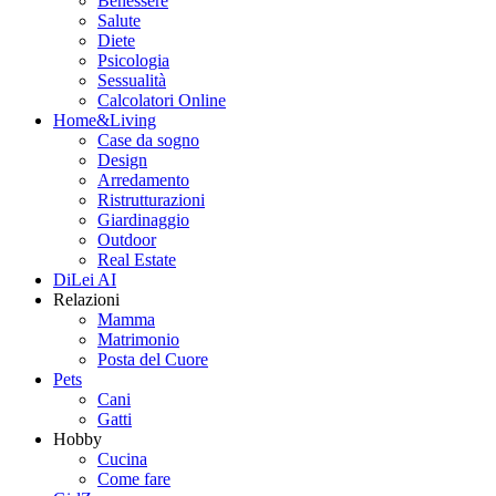
Benessere
Salute
Diete
Psicologia
Sessualità
Calcolatori Online
Home&Living
Case da sogno
Design
Arredamento
Ristrutturazioni
Giardinaggio
Outdoor
Real Estate
DiLei AI
Relazioni
Mamma
Matrimonio
Posta del Cuore
Pets
Cani
Gatti
Hobby
Cucina
Come fare