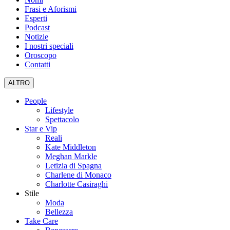
Frasi e Aforismi
Esperti
Podcast
Notizie
I nostri speciali
Oroscopo
Contatti
ALTRO
People
Lifestyle
Spettacolo
Star e Vip
Reali
Kate Middleton
Meghan Markle
Letizia di Spagna
Charlene di Monaco
Charlotte Casiraghi
Stile
Moda
Bellezza
Take Care