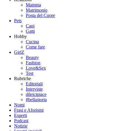
Mamma
Matrimonio
Posta del Cuore
Pets
Cani
Gatti
Hobby
Cucina
Come fare
GirlZ
Beauty
Fashion
Love&Sex
Test
Rubriche
Editoriali
Interviste
dileicipiace
#bellastoria
Nomi
Frasi e Aforismi
Esperti
Podcast
Notizie