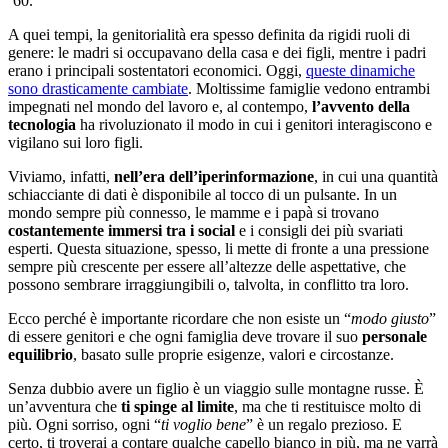
’60.
A quei tempi, la genitorialità era spesso definita da rigidi ruoli di
genere: le madri si occupavano della casa e dei figli, mentre i padri
erano i principali sostentatori economici. Oggi,
queste dinamiche
sono drasticamente cambiate
. Moltissime famiglie vedono entrambi
impegnati nel mondo del lavoro e, al contempo,
l’avvento della
tecnologia
ha rivoluzionato il modo in cui i genitori interagiscono e
vigilano sui loro figli.
Viviamo, infatti,
nell’era dell’iperinformazione
, in cui una quantità
schiacciante di dati è disponibile al tocco di un pulsante. In un
mondo sempre più connesso, le mamme e i papà si trovano
costantemente immersi tra i social
e i consigli dei più svariati
esperti. Questa situazione, spesso, li mette di fronte a una pressione
sempre più crescente per essere all’altezze delle aspettative, che
possono sembrare irraggiungibili o, talvolta, in conflitto tra loro.
Ecco perché è importante ricordare che non esiste un “
modo giusto
”
di essere genitori e che ogni famiglia deve trovare il suo
personale
equilibrio
, basato sulle proprie esigenze, valori e circostanze.
Senza dubbio avere un figlio è un viaggio sulle montagne russe. È
un’avventura che
ti spinge al limite
, ma che ti restituisce molto di
più. Ogni sorriso, ogni “
ti voglio bene
” è un regalo prezioso. E
certo, ti troverai a contare qualche capello bianco in più, ma ne varrà