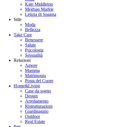
Kate Middleton
Meghan Markle
Letizia di Spagna
Stile
Moda
Bellezza
Take Care
Benessere
Salute
Psicologia
Sessualità
Relazioni
Amore
Mamma
Matrimonio
Posta del Cuore
Home&Living
Case da sogno
Design
Arredamento
Ristrutturazioni
Giardinaggio
Outdoor
Real Estate
Pets