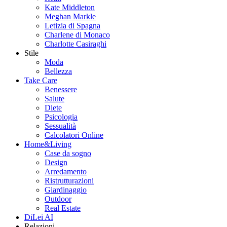
Kate Middleton
Meghan Markle
Letizia di Spagna
Charlene di Monaco
Charlotte Casiraghi
Stile
Moda
Bellezza
Take Care
Benessere
Salute
Diete
Psicologia
Sessualità
Calcolatori Online
Home&Living
Case da sogno
Design
Arredamento
Ristrutturazioni
Giardinaggio
Outdoor
Real Estate
DiLei AI
Relazioni