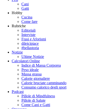
Cani
Gatti
Hobby
Cucina
Come fare
Rubriche
Editoriali
Interviste
Frasi e Aforismi
dileicipiace
#bellastoria
Notizie
Ultime Notizie
Calcolatori Online
Indice di Massa Corporea
Peso ideale
Massa grassa
Calorie giornaliere
Calorie bruciate camminando
Consumo calorico degli sport
Podcast
Pillole di Mindfulness
Pillole di Salute
Come Cani e Gatti