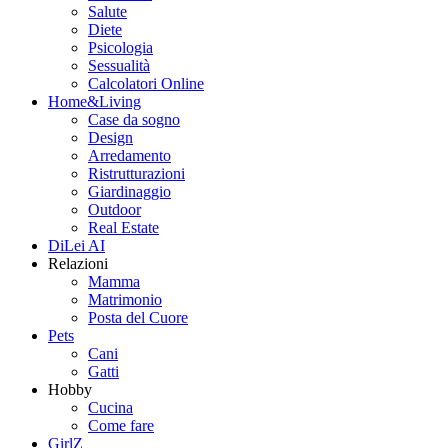
Salute
Diete
Psicologia
Sessualità
Calcolatori Online
Home&Living
Case da sogno
Design
Arredamento
Ristrutturazioni
Giardinaggio
Outdoor
Real Estate
DiLei AI
Relazioni
Mamma
Matrimonio
Posta del Cuore
Pets
Cani
Gatti
Hobby
Cucina
Come fare
GirlZ