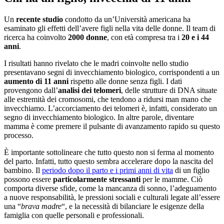
Un
recente studio
condotto da un’Università americana ha
esaminato gli effetti dell’avere figli nella vita delle donne. Il team di
ricerca ha coinvolto
2000 donne
, con età compresa tra i
20 e i 44
anni
.
I risultati hanno rivelato che le madri coinvolte nello studio
presentavano segni di invecchiamento biologico, corrispondenti a un
aumento di 11 anni
rispetto alle donne senza figli. I dati
provengono dall’
analisi dei telomeri
, delle strutture di DNA situate
alle estremità dei cromosomi, che tendono a ridursi man mano che
invecchiamo. L’accorciamento dei telomeri è, infatti, considerato un
segno di invecchiamento biologico. In altre parole, diventare
mamma è come premere il pulsante di avanzamento rapido su questo
processo.
È importante sottolineare che tutto questo non si ferma al momento
del parto. Infatti, tutto questo sembra accelerare dopo la nascita del
bambino. Il
periodo dopo il parto e i primi anni di vita
di un figlio
possono essere
particolarmente stressanti
per le mamme. Ciò
comporta diverse sfide, come la mancanza di sonno, l’adeguamento
a nuove responsabilità, le pressioni sociali e culturali legate all’essere
una “
brava madre
“, e la necessità di bilanciare le esigenze della
famiglia con quelle personali e professionali.