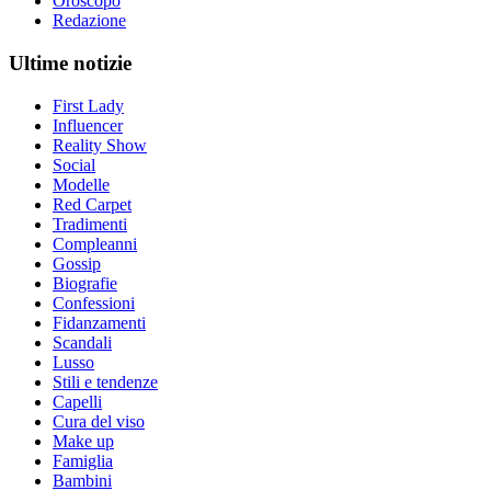
Oroscopo
Redazione
Ultime notizie
First Lady
Influencer
Reality Show
Social
Modelle
Red Carpet
Tradimenti
Compleanni
Gossip
Biografie
Confessioni
Fidanzamenti
Scandali
Lusso
Stili e tendenze
Capelli
Cura del viso
Make up
Famiglia
Bambini