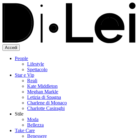
Accedi
People
Lifestyle
Spettacolo
Star e Vip
Reali
Kate Middleton
Meghan Markle
Letizia di Spagna
Charlene di Monaco
Charlotte Casiraghi
Stile
Moda
Bellezza
Take Care
Benessere