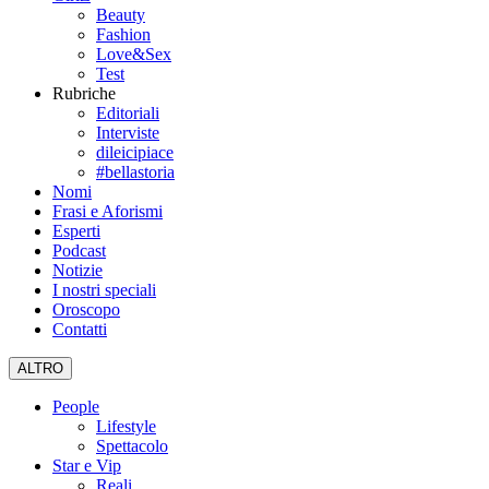
Beauty
Fashion
Love&Sex
Test
Rubriche
Editoriali
Interviste
dileicipiace
#bellastoria
Nomi
Frasi e Aforismi
Esperti
Podcast
Notizie
I nostri speciali
Oroscopo
Contatti
ALTRO
People
Lifestyle
Spettacolo
Star e Vip
Reali