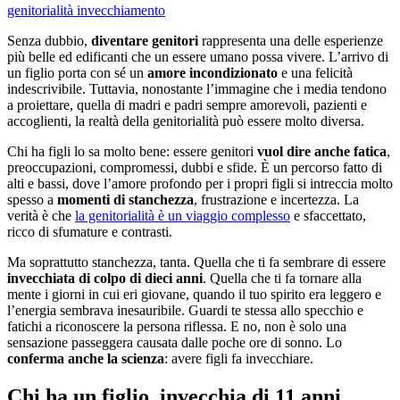
genitorialità
invecchiamento
Senza dubbio,
diventare genitori
rappresenta una delle esperienze
più belle ed edificanti che un essere umano possa vivere. L’arrivo di
un figlio porta con sé un
amore incondizionato
e una felicità
indescrivibile. Tuttavia, nonostante l’immagine che i media tendono
a proiettare, quella di madri e padri sempre amorevoli, pazienti e
accoglienti, la realtà della genitorialità può essere molto diversa.
Chi ha figli lo sa molto bene: essere genitori
vuol dire anche fatica
,
preoccupazioni, compromessi, dubbi e sfide. È un percorso fatto di
alti e bassi, dove l’amore profondo per i propri figli si intreccia molto
spesso a
momenti di stanchezza
, frustrazione e incertezza. La
verità è che
la genitorialità è un viaggio complesso
e sfaccettato,
ricco di sfumature e contrasti.
Ma soprattutto stanchezza, tanta. Quella che ti fa sembrare di essere
invecchiata di colpo di dieci anni
. Quella che ti fa tornare alla
mente i giorni in cui eri giovane, quando il tuo spirito era leggero e
l’energia sembrava inesauribile. Guardi te stessa allo specchio e
fatichi a riconoscere la persona riflessa. E no, non è solo una
sensazione passeggera causata dalle poche ore di sonno. Lo
conferma anche la scienza
: avere figli fa invecchiare.
Chi ha un figlio, invecchia di 11 anni