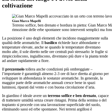
coltivazione
Gian Marco Mapelli
Terreno soffice, ben drenato e bordura in pietra: Gian Marco Ma
rimozione delle erbe spontanee sono interventi semplici ma fon
La posizione è uno degli elementi che incidono maggiormente sulla
qualità delle aromatiche. Il
basilico
richiede luce abbondante e
temperature elevate, anche se quando le temperature diventano
molto alte, il sole diretto nelle ore centrali può stressarlo: le foglie si
rimpiccioliscono, ingialliscono, diventano più dure e la pianta tende
ad andare rapidamente a fiore.
Il
prezzemolo
tollera anche condizioni più ombreggiate –
l’importante è garantirgli almeno 2-3 ore di luce diretta al giorno per
sviluppare in abbondanza le sostanze aromatiche. In generale, la
maggior parte delle aromatiche annuali cresce bene in spazi
luminosi, riparati dal vento e con buona circolazione d’aria.
In giardino è ideale avere un
terreno soffice e ben drenato
, capace
di trattenere umidità senza creare ristagni. Prima della semina o del
trapianto si procede con una lavorazione superficiale del suolo,
eliminando sassi ed erbe spontanee. Nei terreni argillosi è