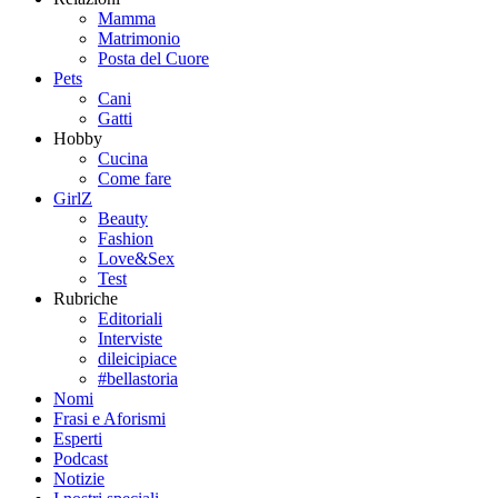
Mamma
Matrimonio
Posta del Cuore
Pets
Cani
Gatti
Hobby
Cucina
Come fare
GirlZ
Beauty
Fashion
Love&Sex
Test
Rubriche
Editoriali
Interviste
dileicipiace
#bellastoria
Nomi
Frasi e Aforismi
Esperti
Podcast
Notizie