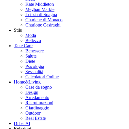
Kate Middleton
Meghan Markle
Letizia di Spagna
Charlene di Monaco
Charlotte Casiraghi
Stile
Moda
Bellezza
Take Care
Benessere
Salute
Diete
Psicologia
Sessualità
Calcolatori Online
Home&Living
Case da sogno
Design
Arredamento
Ristrutturazioni
Giardinaggio
Outdoor
Real Estate
DiLei AI
Relazioni