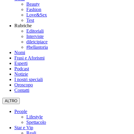
Beauty
Fashion
Love&Sex
Test
Rubriche
Editoriali
Interviste
dileicipiace
#bellastoria
Nomi
Frasi e Aforismi
Esperti
Podcast
Notizie
I nostri speciali
Oroscopo
Contatti
ALTRO
People
Lifestyle
Spettacolo
Star e Vip
Reali