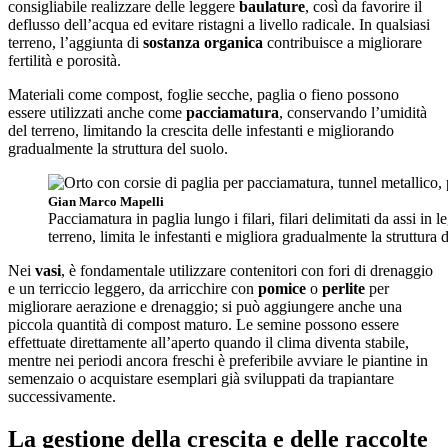
consigliabile realizzare delle leggere
baulature
, così da favorire il
deflusso dell’acqua ed evitare ristagni a livello radicale. In qualsiasi
terreno, l’aggiunta di
sostanza organica
contribuisce a migliorare
fertilità e porosità.
Materiali come compost, foglie secche, paglia o fieno possono
essere utilizzati anche come
pacciamatura
, conservando l’umidità
del terreno, limitando la crescita delle infestanti e migliorando
gradualmente la struttura del suolo.
Gian Marco Mapelli
Pacciamatura in paglia lungo i filari, filari delimitati da assi i
terreno, limita le infestanti e migliora gradualmente la struttura 
Nei
vasi
, è fondamentale utilizzare contenitori con fori di drenaggio
e un terriccio leggero, da arricchire con
pomice
o
perlite
per
migliorare aerazione e drenaggio; si può aggiungere anche una
piccola quantità di compost maturo. Le semine possono essere
effettuate direttamente all’aperto quando il clima diventa stabile,
mentre nei periodi ancora freschi è preferibile avviare le piantine in
semenzaio o acquistare esemplari già sviluppati da trapiantare
successivamente.
La gestione della crescita e delle raccolte