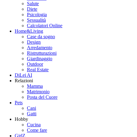
Salute
Diete
Psicologia
Sessualità
Calcolatori Online
Home&Living
Case da sogno
Design
Arredamento
Ristrutturazioni
Giardinaggio
Outdoor
Real Estate
DiLei AI
Relazioni
Mamma
Matrimonio
Posta del Cuore
Pets
Cani
Gatti
Hobby
Cucina
Come fare
GirlZ