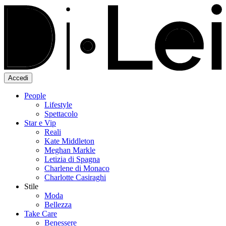
Accedi
People
Lifestyle
Spettacolo
Star e Vip
Reali
Kate Middleton
Meghan Markle
Letizia di Spagna
Charlene di Monaco
Charlotte Casiraghi
Stile
Moda
Bellezza
Take Care
Benessere