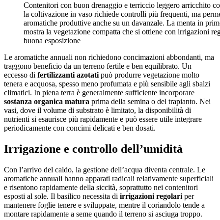
Contenitori con buon drenaggio e terriccio leggero arricchito c
la coltivazione in vaso richiede controlli più frequenti, ma perm
aromatiche produttive anche su un davanzale. La menta in pri
mostra la vegetazione compatta che si ottiene con irrigazioni reg
buona esposizione
Le aromatiche annuali non richiedono concimazioni abbondanti, ma
traggono beneficio da un terreno fertile e ben equilibrato. Un
eccesso di
fertilizzanti azotati
può produrre vegetazione molto
tenera e acquosa, spesso meno profumata e più sensibile agli sbalzi
climatici. In piena terra è generalmente sufficiente incorporare
sostanza organica matura
prima della semina o del trapianto. Nei
vasi, dove il volume di substrato è limitato, la disponibilità di
nutrienti si esaurisce più rapidamente e può essere utile integrare
periodicamente con concimi delicati e ben dosati.
Irrigazione e controllo dell’umidità
Con l’arrivo del caldo, la gestione dell’acqua diventa centrale. Le
aromatiche annuali hanno apparati radicali relativamente superficiali
e risentono rapidamente della siccità, soprattutto nei contenitori
esposti al sole. Il basilico necessita di
irrigazioni regolari
per
mantenere foglie tenere e sviluppate, mentre il coriandolo tende a
montare rapidamente a seme quando il terreno si asciuga troppo.