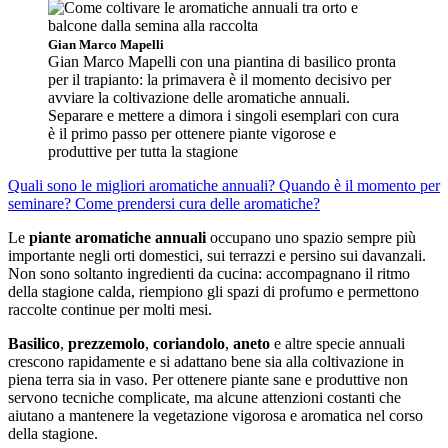
Gian Marco Mapelli
Gian Marco Mapelli con una piantina di basilico pronta
per il trapianto: la primavera è il momento decisivo per
avviare la coltivazione delle aromatiche annuali.
Separare e mettere a dimora i singoli esemplari con cura
è il primo passo per ottenere piante vigorose e
produttive per tutta la stagione
Quali sono le migliori aromatiche annuali?
Quando è il momento per
seminare?
Come prendersi cura delle aromatiche?
Le
piante aromatiche annuali
occupano uno spazio sempre più
importante negli orti domestici, sui terrazzi e persino sui davanzali.
Non sono soltanto ingredienti da cucina: accompagnano il ritmo
della stagione calda, riempiono gli spazi di profumo e permettono
raccolte continue per molti mesi.
Basilico
,
prezzemolo
,
coriandolo
,
aneto
e altre specie annuali
crescono rapidamente e si adattano bene sia alla coltivazione in
piena terra sia in vaso. Per ottenere piante sane e produttive non
servono tecniche complicate, ma alcune attenzioni costanti che
aiutano a mantenere la vegetazione vigorosa e aromatica nel corso
della stagione.