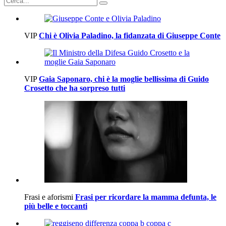
VIP
Chi è Olivia Paladino, la fidanzata di Giuseppe Conte
VIP
Gaia Saponaro, chi è la moglie bellissima di Guido
Crosetto che ha sorpreso tutti
Frasi e aforismi
Frasi per ricordare la mamma defunta, le
più belle e toccanti