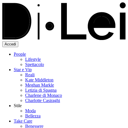
Accedi
People
Lifestyle
Spettacolo
Star e Vip
Reali
Kate Middleton
Meghan Markle
Letizia di Spagna
Charlene di Monaco
Charlotte Casiraghi
Stile
Moda
Bellezza
Take Care
Benessere