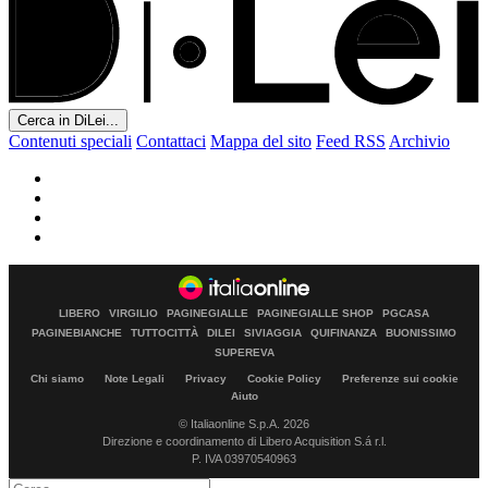
Cerca in DiLei...
Contenuti speciali
Contattaci
Mappa del sito
Feed RSS
Archivio
LIBERO
VIRGILIO
PAGINEGIALLE
PAGINEGIALLE SHOP
PGCASA
PAGINEBIANCHE
TUTTOCITTÀ
DILEI
SIVIAGGIA
QUIFINANZA
BUONISSIMO
SUPEREVA
Chi siamo
Note Legali
Privacy
Cookie Policy
Preferenze sui cookie
Aiuto
© Italiaonline S.p.A. 2026
Direzione e coordinamento di Libero Acquisition S.á r.l.
P. IVA 03970540963