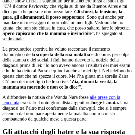
dance show di Rai 1 soprattutto per trasmettere forza ai suoi figli.
“C’è il dottor Pavlovsky che vigila su di me da Buenos Aires e mi
dice quel che posso e non posso fare.
Gli sforzi, la tensione, la
gara, gli allenamenti, li posso sopportare
. Sono qui anche per
mandare un messaggio di normalità ai miei figli. Vedono che ho
grinta, che non sto chiusa in casa, che posso saltare, fare le piroette.
Spero capiscano che la mamma è invincibile
“, ha spiegato al
settimanale.
La procuratrice sportiva ha voluto raccontare il momento
drammatico della
scoperta della sua malattia
e di come, per colpa
della stampa e dei social, i figli hanno ricevuto la notizia della
diagnosi prima di lei: “Io non avevo ancora i risultati dei miei esami
e lui lo ha detto al Paese e quindi anche ai miei figli. Nel telefono ho
questa chat che mi spezza il cuore. Me l’ha girata mia sorella Zaira.
C’è uno dei miei figli che le scrive: ‘
Zia, dimmi la verità, la
mamma sta morendo e non ce lo dice
‘”.
A diffondere la notizia che Wanda Nara fosse
alle prese con la
leucemia
era stato il noto giornalista argentino
Jorge Lanata.
Una
diagnosi tra l’altro mai confermata dalla showgirl, che si è sempre
astenuta dal nominare apertamente la malattia contro cui sta
combattendo da qualche mese a questa parte.
Gli attacchi degli hater e la sua risposta