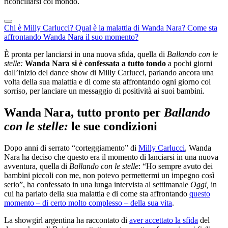
riconciliarsi col mondo.
Chi è Milly Carlucci?
Qual è la malattia di Wanda Nara?
Come sta
affrontando Wanda Nara il suo momento?
È pronta per lanciarsi in una nuova sfida, quella di
Ballando con le
stelle:
Wanda Nara si è confessata a tutto tondo
a pochi giorni
dall’inizio del dance show di Milly Carlucci, parlando ancora una
volta della sua malattia e di come sta affrontando ogni giorno col
sorriso, per lanciare un messaggio di positività ai suoi bambini.
Wanda Nara, tutto pronto per
Ballando
con le stelle:
le sue condizioni
Dopo anni di serrato “corteggiamento” di
Milly Carlucci
, Wanda
Nara ha deciso che questo era il momento di lanciarsi in una nuova
avventura, quella di
Ballando con le stelle
: “Ho sempre avuto dei
bambini piccoli con me, non potevo permettermi un impegno così
serio”, ha confessato in una lunga intervista al settimanale
Oggi,
in
cui ha parlato della sua malattia e di come sta affrontando
questo
momento – di certo molto complesso – della sua vita
.
La showgirl argentina ha raccontato di
aver accettato la sfida
del