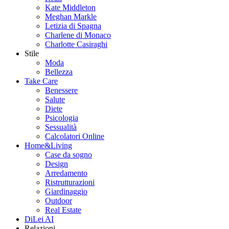
Kate Middleton
Meghan Markle
Letizia di Spagna
Charlene di Monaco
Charlotte Casiraghi
Stile
Moda
Bellezza
Take Care
Benessere
Salute
Diete
Psicologia
Sessualità
Calcolatori Online
Home&Living
Case da sogno
Design
Arredamento
Ristrutturazioni
Giardinaggio
Outdoor
Real Estate
DiLei AI
Relazioni