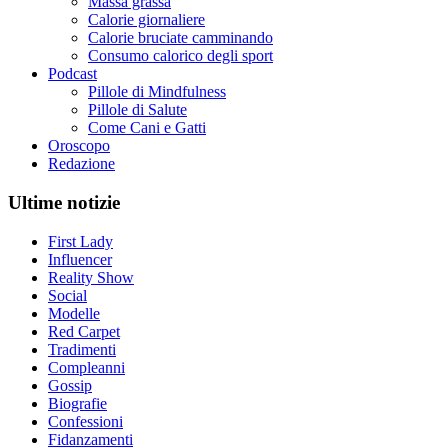
Massa grassa
Calorie giornaliere
Calorie bruciate camminando
Consumo calorico degli sport
Podcast
Pillole di Mindfulness
Pillole di Salute
Come Cani e Gatti
Oroscopo
Redazione
Ultime notizie
First Lady
Influencer
Reality Show
Social
Modelle
Red Carpet
Tradimenti
Compleanni
Gossip
Biografie
Confessioni
Fidanzamenti