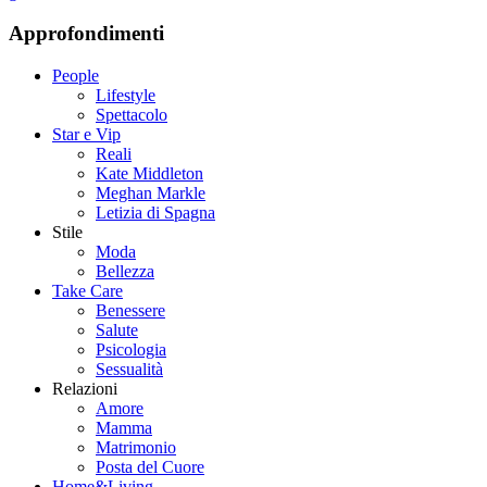
Approfondimenti
People
Lifestyle
Spettacolo
Star e Vip
Reali
Kate Middleton
Meghan Markle
Letizia di Spagna
Stile
Moda
Bellezza
Take Care
Benessere
Salute
Psicologia
Sessualità
Relazioni
Amore
Mamma
Matrimonio
Posta del Cuore
Home&Living