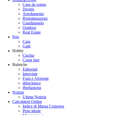
Case da sogno
Design
Arredamento
Ristrutturazioni
Giardinaggio
Outdoor
Real Estate
Pets
Cani
Gatti
Hobby
Cucina
Come fare
Rubriche
Editoriali
Interviste
Frasi e Aforismi
dileicipiace
#bellastoria
Notizie
Ultime Notizie
Calcolatori Online
Indice di Massa Corporea
Peso ideale