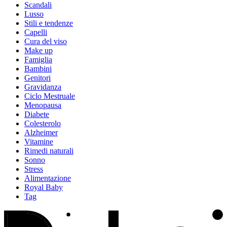
Scandali
Lusso
Stili e tendenze
Capelli
Cura del viso
Make up
Famiglia
Bambini
Genitori
Gravidanza
Ciclo Mestruale
Menopausa
Diabete
Colesterolo
Alzheimer
Vitamine
Rimedi naturali
Sonno
Stress
Alimentazione
Royal Baby
Tag