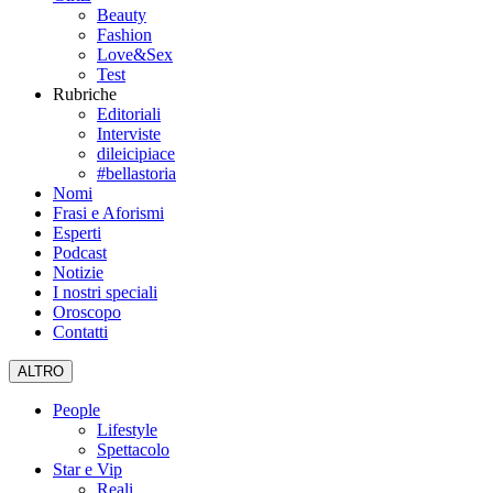
Beauty
Fashion
Love&Sex
Test
Rubriche
Editoriali
Interviste
dileicipiace
#bellastoria
Nomi
Frasi e Aforismi
Esperti
Podcast
Notizie
I nostri speciali
Oroscopo
Contatti
ALTRO
People
Lifestyle
Spettacolo
Star e Vip
Reali