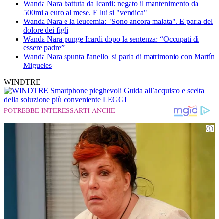
Wanda Nara battuta da Icardi: negato il mantenimento da
500mila euro al mese. E lui si "vendica"
Wanda Nara e la leucemia: "Sono ancora malata". E parla del
dolore dei figli
Wanda Nara punge Icardi dopo la sentenza: “Occupati di
essere padre”
Wanda Nara spunta l'anello, si parla di matrimonio con Martín
Migueles
WINDTRE
Smartphone pieghevoli
Guida all’acquisto e scelta
della soluzione più conveniente
LEGGI