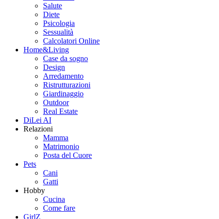
Salute
Diete
Psicologia
Sessualità
Calcolatori Online
Home&Living
Case da sogno
Design
Arredamento
Ristrutturazioni
Giardinaggio
Outdoor
Real Estate
DiLei AI
Relazioni
Mamma
Matrimonio
Posta del Cuore
Pets
Cani
Gatti
Hobby
Cucina
Come fare
GirlZ