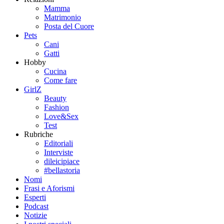
Mamma
Matrimonio
Posta del Cuore
Pets
Cani
Gatti
Hobby
Cucina
Come fare
GirlZ
Beauty
Fashion
Love&Sex
Test
Rubriche
Editoriali
Interviste
dileicipiace
#bellastoria
Nomi
Frasi e Aforismi
Esperti
Podcast
Notizie