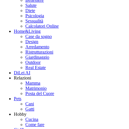
Benessere
Salute
Diete
Psicologia
Sessualità
Calcolatori Online
Home&Living
Case da sogno
Design
Arredamento
Ristrutturazioni
Giardinaggio
Outdoor
Real Estate
DiLei AI
Relazioni
Mamma
Matrimonio
Posta del Cuore
Pets
Cani
Gatti
Hobby
Cucina
Come fare