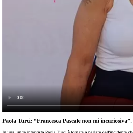
Paola Turci: “Francesca Pascale non mi incuriosiva”
In una lunga intervista Paola Turci è tornata a parlare dell'incidente c