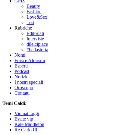
GirlZ
Beauty
Fashion
Love&Sex
Test
Rubriche
Editoriali
Interviste
dileicipiace
#bellastoria
Nomi
Frasi e Aforismi
Esperti
Podcast
Notizie
I nostri speciali
Oroscopo
Contatti
Temi Caldi:
Vip nati oggi
Estate vip
Kate Middleton
Re Carlo III