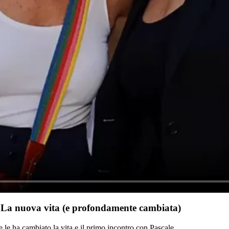
. La nuova vita (e profondamente cambiata)
he le ha cambiato la vita e il primo incontro con Pascale