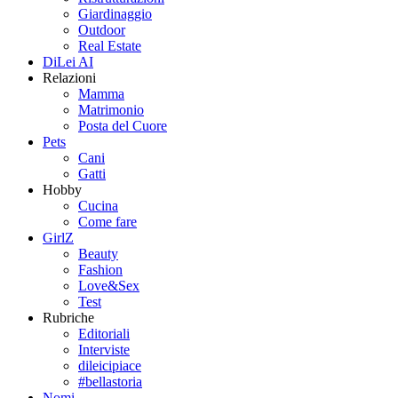
Giardinaggio
Outdoor
Real Estate
DiLei AI
Relazioni
Mamma
Matrimonio
Posta del Cuore
Pets
Cani
Gatti
Hobby
Cucina
Come fare
GirlZ
Beauty
Fashion
Love&Sex
Test
Rubriche
Editoriali
Interviste
dileicipiace
#bellastoria
Nomi