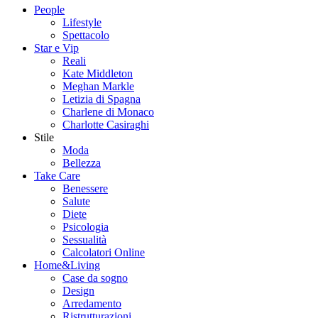
People
Lifestyle
Spettacolo
Star e Vip
Reali
Kate Middleton
Meghan Markle
Letizia di Spagna
Charlene di Monaco
Charlotte Casiraghi
Stile
Moda
Bellezza
Take Care
Benessere
Salute
Diete
Psicologia
Sessualità
Calcolatori Online
Home&Living
Case da sogno
Design
Arredamento
Ristrutturazioni