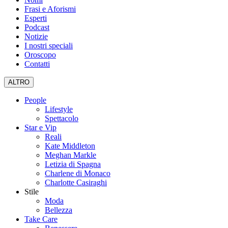
Frasi e Aforismi
Esperti
Podcast
Notizie
I nostri speciali
Oroscopo
Contatti
ALTRO
People
Lifestyle
Spettacolo
Star e Vip
Reali
Kate Middleton
Meghan Markle
Letizia di Spagna
Charlene di Monaco
Charlotte Casiraghi
Stile
Moda
Bellezza
Take Care