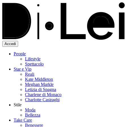
Accedi
People
Lifestyle
Spettacolo
Star e Vip
Reali
Kate Middleton
Meghan Markle
Letizia di Spagna
Charlene di Monaco
Charlotte Casiraghi
Stile
Moda
Bellezza
Take Care
Benessere