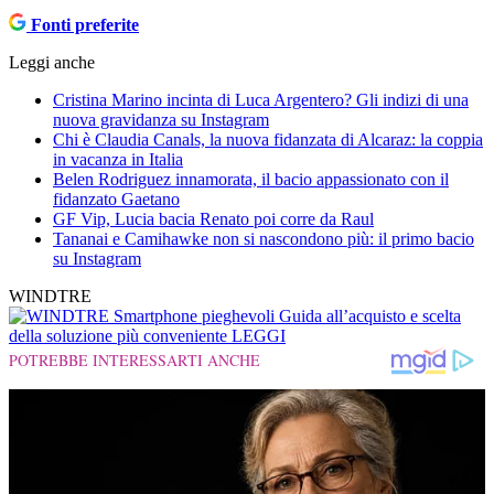
Fonti preferite
Leggi anche
Cristina Marino incinta di Luca Argentero? Gli indizi di una
nuova gravidanza su Instagram
Chi è Claudia Canals, la nuova fidanzata di Alcaraz: la coppia
in vacanza in Italia
Belen Rodriguez innamorata, il bacio appassionato con il
fidanzato Gaetano
GF Vip, Lucia bacia Renato poi corre da Raul
Tananai e Camihawke non si nascondono più: il primo bacio
su Instagram
WINDTRE
Smartphone pieghevoli
Guida all’acquisto e scelta
della soluzione più conveniente
LEGGI