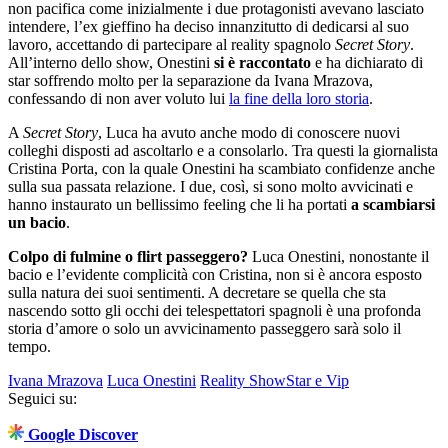
non pacifica come inizialmente i due protagonisti avevano lasciato
intendere, l’ex gieffino ha deciso innanzitutto di dedicarsi al suo
lavoro, accettando di partecipare al reality spagnolo
Secret Story
.
All’interno dello show, Onestini
si è raccontato
e ha dichiarato di
star soffrendo molto per la separazione da Ivana Mrazova,
confessando di non aver voluto lui
la fine della loro storia
.
A
Secret Story
, Luca ha avuto anche modo di conoscere nuovi
colleghi disposti ad ascoltarlo e a consolarlo. Tra questi la giornalista
Cristina Porta, con la quale Onestini ha scambiato confidenze anche
sulla sua passata relazione. I due, così, si sono molto avvicinati e
hanno instaurato un bellissimo feeling che li ha portati
a scambiarsi
un bacio
.
Colpo di fulmine o flirt passeggero?
Luca Onestini, nonostante il
bacio e l’evidente complicità con Cristina, non si è ancora esposto
sulla natura dei suoi sentimenti. A decretare se quella che sta
nascendo sotto gli occhi dei telespettatori spagnoli è una profonda
storia d’amore o solo un avvicinamento passeggero sarà solo il
tempo.
Ivana Mrazova
Luca Onestini
Reality Show
Star e Vip
Seguici su:
Google Discover