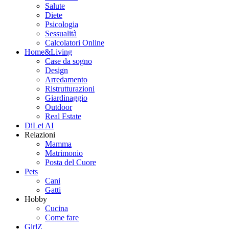
Salute
Diete
Psicologia
Sessualità
Calcolatori Online
Home&Living
Case da sogno
Design
Arredamento
Ristrutturazioni
Giardinaggio
Outdoor
Real Estate
DiLei AI
Relazioni
Mamma
Matrimonio
Posta del Cuore
Pets
Cani
Gatti
Hobby
Cucina
Come fare
GirlZ