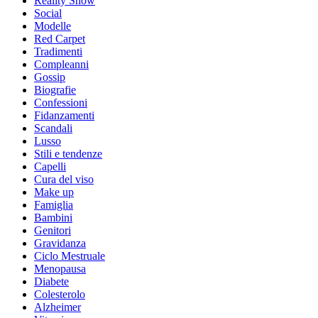
Reality Show
Social
Modelle
Red Carpet
Tradimenti
Compleanni
Gossip
Biografie
Confessioni
Fidanzamenti
Scandali
Lusso
Stili e tendenze
Capelli
Cura del viso
Make up
Famiglia
Bambini
Genitori
Gravidanza
Ciclo Mestruale
Menopausa
Diabete
Colesterolo
Alzheimer