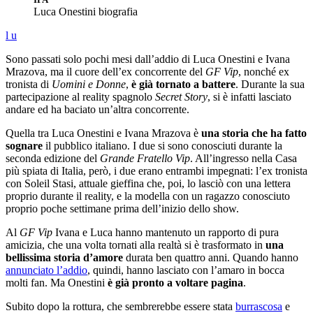
Luca Onestini biografia
l
u
Sono passati solo pochi mesi dall’addio di Luca Onestini e Ivana
Mrazova, ma il cuore dell’ex concorrente del
GF Vip
, nonché ex
tronista di
Uomini e Donne
,
è già tornato a battere
. Durante la sua
partecipazione al reality spagnolo
Secret Story
, si è infatti lasciato
andare ed ha baciato un’altra concorrente.
Quella tra Luca Onestini e Ivana Mrazova è
una storia che ha fatto
sognare
il pubblico italiano. I due si sono conosciuti durante la
seconda edizione del
Grande Fratello Vip
. All’ingresso nella Casa
più spiata di Italia, però, i due erano entrambi impegnati: l’ex tronista
con Soleil Stasi, attuale gieffina che, poi, lo lasciò con una lettera
proprio durante il reality, e la modella con un ragazzo conosciuto
proprio poche settimane prima dell’inizio dello show.
Al
GF Vip
Ivana e Luca hanno mantenuto un rapporto di pura
amicizia, che una volta tornati alla realtà si è trasformato in
una
bellissima storia d’amore
durata ben quattro anni. Quando hanno
annunciato l’addio
, quindi, hanno lasciato con l’amaro in bocca
molti fan. Ma Onestini
è già pronto a voltare pagina
.
Subito dopo la rottura, che sembrerebbe essere stata
burrascosa
e