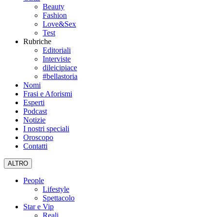
Beauty
Fashion
Love&Sex
Test
Rubriche
Editoriali
Interviste
dileicipiace
#bellastoria
Nomi
Frasi e Aforismi
Esperti
Podcast
Notizie
I nostri speciali
Oroscopo
Contatti
ALTRO
People
Lifestyle
Spettacolo
Star e Vip
Reali