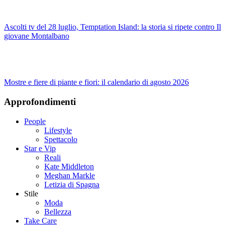
Ascolti tv del 28 luglio, Temptation Island: la storia si ripete contro Il
giovane Montalbano
Mostre e fiere di piante e fiori: il calendario di agosto 2026
Approfondimenti
People
Lifestyle
Spettacolo
Star e Vip
Reali
Kate Middleton
Meghan Markle
Letizia di Spagna
Stile
Moda
Bellezza
Take Care