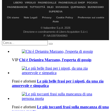
LIBERO
VIRGILIO
PAGINEGIALLE
PAGINEGIALLE SHOP
PGCASA
PAGINEBIANCHE
TUTTOCITTÀ
DILEI
SIVIAGGIA
QUIFINANZA
BUONISSIMO
SUPEREVA
Chi siamo
Note Legali
Privacy
Cookie Policy
Preferenze sui cookie
Aiuto
© Italiaonline S.p.A. 2026
Direzione e coordinamento di Libero Acquisition S.á r.l.
P. IVA 03970540963
VIP
Chi è Deianira Marzano, l'esperta di gossip
Frasi e aforismi
Le più belle frasi per i nipoti, da una zia
amorevole e simpatica
Frasi e aforismi
Le più toccanti frasi sulla mancanza di una