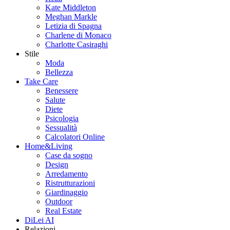
Kate Middleton
Meghan Markle
Letizia di Spagna
Charlene di Monaco
Charlotte Casiraghi
Stile
Moda
Bellezza
Take Care
Benessere
Salute
Diete
Psicologia
Sessualità
Calcolatori Online
Home&Living
Case da sogno
Design
Arredamento
Ristrutturazioni
Giardinaggio
Outdoor
Real Estate
DiLei AI
Relazioni