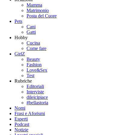
Mamma
Matrimonio
Posta del Cuore
Pets
Cani
Gatti
Hobby
Cucina
Come fare
GirlZ
Beauty
Fashion
Love&Sex
Test
Rubriche
Editoriali
Interviste
dileicipiace
#bellastoria
Nomi
Frasi e Aforismi
Esperti
Podcast
Notizie