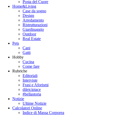
Posta del Cuore
Home&Living
Case da sogno
Design
Arredamento
Ristrutturazioni
Giardinaggio
Outdoor
Real Estate
Pets
Cani
Gatti
Hobby
Cucina
Come fare
Rubriche
Editoriali
Interviste
Frasi e Aforismi
dileicipiace
#bellastoria
Notizie
Ultime Notizie
Calcolatori Online
Indice di Massa Corporea