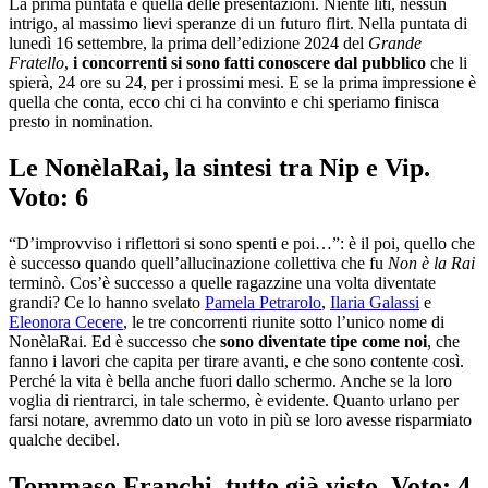
La prima puntata è quella delle presentazioni. Niente liti, nessun
intrigo, al massimo lievi speranze di un futuro flirt. Nella puntata di
lunedì 16 settembre, la prima dell’edizione 2024 del
Grande
Fratello
,
i concorrenti si sono fatti conoscere dal pubblico
che li
spierà, 24 ore su 24, per i prossimi mesi. E se la prima impressione è
quella che conta, ecco chi ci ha convinto e chi speriamo finisca
presto in nomination.
Le NonèlaRai, la sintesi tra Nip e Vip.
Voto: 6
“D’improvviso i riflettori si sono spenti e poi…”: è il poi, quello che
è successo quando quell’allucinazione collettiva che fu
Non è la Rai
terminò. Cos’è successo a quelle ragazzine una volta diventate
grandi? Ce lo hanno svelato
Pamela Petrarolo
,
Ilaria Galassi
e
Eleonora Cecere
, le tre concorrenti riunite sotto l’unico nome di
NonèlaRai. Ed è successo che
sono diventate tipe come noi
, che
fanno i lavori che capita per tirare avanti, e che sono contente così.
Perché la vita è bella anche fuori dallo schermo. Anche se la loro
voglia di rientrarci, in tale schermo, è evidente. Quanto urlano per
farsi notare, avremmo dato un voto in più se loro avesse risparmiato
qualche decibel.
Tommaso Franchi, tutto già visto. Voto: 4