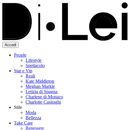
Accedi
People
Lifestyle
Spettacolo
Star e Vip
Reali
Kate Middleton
Meghan Markle
Letizia di Spagna
Charlene di Monaco
Charlotte Casiraghi
Stile
Moda
Bellezza
Take Care
Benessere