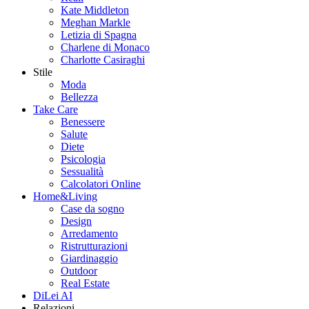
Kate Middleton
Meghan Markle
Letizia di Spagna
Charlene di Monaco
Charlotte Casiraghi
Stile
Moda
Bellezza
Take Care
Benessere
Salute
Diete
Psicologia
Sessualità
Calcolatori Online
Home&Living
Case da sogno
Design
Arredamento
Ristrutturazioni
Giardinaggio
Outdoor
Real Estate
DiLei AI
Relazioni