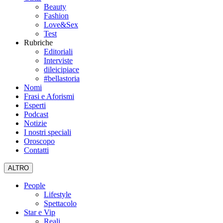
Beauty
Fashion
Love&Sex
Test
Rubriche
Editoriali
Interviste
dileicipiace
#bellastoria
Nomi
Frasi e Aforismi
Esperti
Podcast
Notizie
I nostri speciali
Oroscopo
Contatti
ALTRO
People
Lifestyle
Spettacolo
Star e Vip
Reali