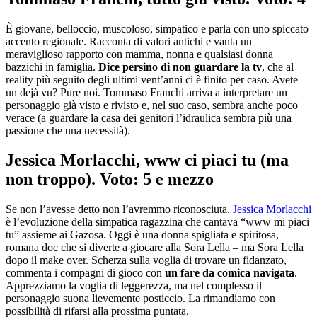
È giovane, belloccio, muscoloso, simpatico e parla con uno spiccato
accento regionale. Racconta di valori antichi e vanta un
meraviglioso rapporto con mamma, nonna e qualsiasi donna
bazzichi in famiglia.
Dice persino di non guardare la tv
, che al
reality più seguito degli ultimi vent’anni ci è finito per caso. Avete
un dejà vu? Pure noi. Tommaso Franchi arriva a interpretare un
personaggio già visto e rivisto e, nel suo caso, sembra anche poco
verace (a guardare la casa dei genitori l’idraulica sembra più una
passione che una necessità).
Jessica Morlacchi, www ci piaci tu (ma
non troppo). Voto: 5 e mezzo
Se non l’avesse detto non l’avremmo riconosciuta.
Jessica Morlacchi
è l’evoluzione della simpatica ragazzina che cantava “www mi piaci
tu” assieme ai Gazosa. Oggi è una donna spigliata e spiritosa,
romana doc che si diverte a giocare alla Sora Lella – ma Sora Lella
dopo il make over. Scherza sulla voglia di trovare un fidanzato,
commenta i compagni di gioco con
un fare da comica navigata
.
Apprezziamo la voglia di leggerezza, ma nel complesso il
personaggio suona lievemente posticcio. La rimandiamo con
possibilità di rifarsi alla prossima puntata.