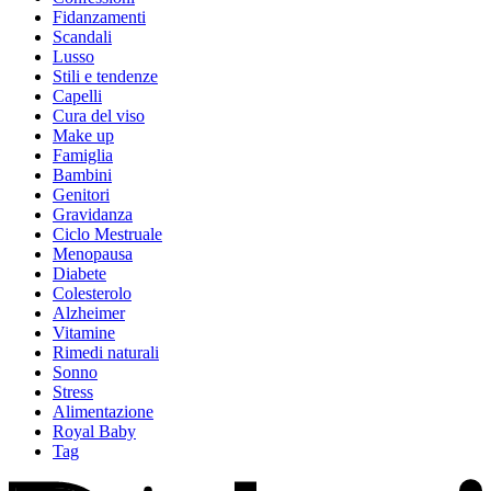
Fidanzamenti
Scandali
Lusso
Stili e tendenze
Capelli
Cura del viso
Make up
Famiglia
Bambini
Genitori
Gravidanza
Ciclo Mestruale
Menopausa
Diabete
Colesterolo
Alzheimer
Vitamine
Rimedi naturali
Sonno
Stress
Alimentazione
Royal Baby
Tag