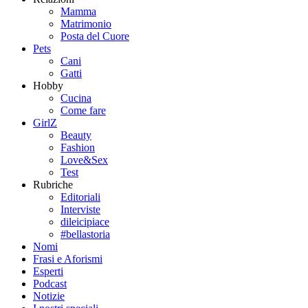
Mamma
Matrimonio
Posta del Cuore
Pets
Cani
Gatti
Hobby
Cucina
Come fare
GirlZ
Beauty
Fashion
Love&Sex
Test
Rubriche
Editoriali
Interviste
dileicipiace
#bellastoria
Nomi
Frasi e Aforismi
Esperti
Podcast
Notizie