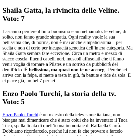
Shaila Gatta, la rivincita delle Veline.
Voto: 7
Lasciamo perdere il finto buonismo e ammettiamolo: le veline, di
solito, non fanno grande simpatia. Ogni reality vuole la sua
bellissima che, di norma, non è mai anche simpaticissima – per
scelta e non di certo per incapacità genetica dell’intera categoria. Ma
Shaila Gatta sembra fare eccezione. Circa un metro e mezzo di
stacco coscia, fluenti capelli neri, muscoli affusolati che ti fanno
venir voglia di tornare a Pilates e un sorriso da pubblicità del
dentifricio.
È bellissima, ma quasi non te ne accorg
i. Perché lei
arriva con la felpa, si mette a testa in giù, fa battute e ride da sola. E
ci piace già, un bel 7 per lei.
Enzo Paolo Turchi, la storia della tv.
Voto: 5
Enzo Paolo Turchi
è un maestro della televisione italiana, non
bisogna mai dimenticare che è stato colui che ha inventato il Tuca
Tuca, spalla fidata di quell’icona immortale di Raffaella Carrà.
Dobbiamo ricordarcelo, perché lui non fa che provare a farcelo