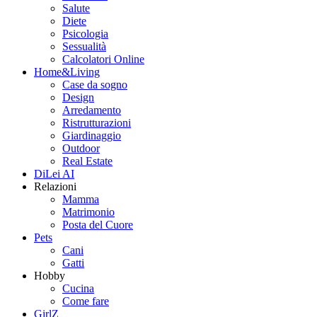
Salute
Diete
Psicologia
Sessualità
Calcolatori Online
Home&Living
Case da sogno
Design
Arredamento
Ristrutturazioni
Giardinaggio
Outdoor
Real Estate
DiLei AI
Relazioni
Mamma
Matrimonio
Posta del Cuore
Pets
Cani
Gatti
Hobby
Cucina
Come fare
GirlZ