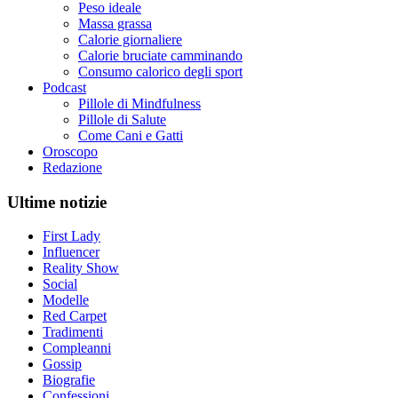
Peso ideale
Massa grassa
Calorie giornaliere
Calorie bruciate camminando
Consumo calorico degli sport
Podcast
Pillole di Mindfulness
Pillole di Salute
Come Cani e Gatti
Oroscopo
Redazione
Ultime notizie
First Lady
Influencer
Reality Show
Social
Modelle
Red Carpet
Tradimenti
Compleanni
Gossip
Biografie
Confessioni