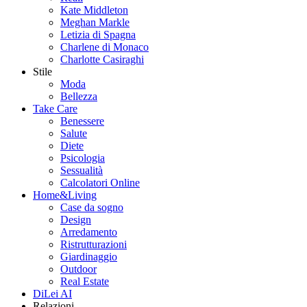
Kate Middleton
Meghan Markle
Letizia di Spagna
Charlene di Monaco
Charlotte Casiraghi
Stile
Moda
Bellezza
Take Care
Benessere
Salute
Diete
Psicologia
Sessualità
Calcolatori Online
Home&Living
Case da sogno
Design
Arredamento
Ristrutturazioni
Giardinaggio
Outdoor
Real Estate
DiLei AI
Relazioni