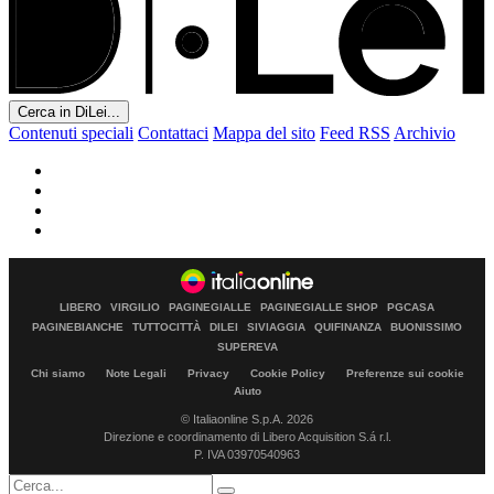
Cerca in DiLei...
Contenuti speciali
Contattaci
Mappa del sito
Feed RSS
Archivio
LIBERO
VIRGILIO
PAGINEGIALLE
PAGINEGIALLE SHOP
PGCASA
PAGINEBIANCHE
TUTTOCITTÀ
DILEI
SIVIAGGIA
QUIFINANZA
BUONISSIMO
SUPEREVA
Chi siamo
Note Legali
Privacy
Cookie Policy
Preferenze sui cookie
Aiuto
© Italiaonline S.p.A. 2026
Direzione e coordinamento di Libero Acquisition S.á r.l.
P. IVA 03970540963