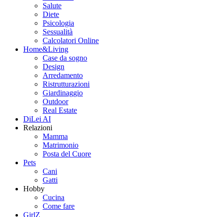
Salute
Diete
Psicologia
Sessualità
Calcolatori Online
Home&Living
Case da sogno
Design
Arredamento
Ristrutturazioni
Giardinaggio
Outdoor
Real Estate
DiLei AI
Relazioni
Mamma
Matrimonio
Posta del Cuore
Pets
Cani
Gatti
Hobby
Cucina
Come fare
GirlZ