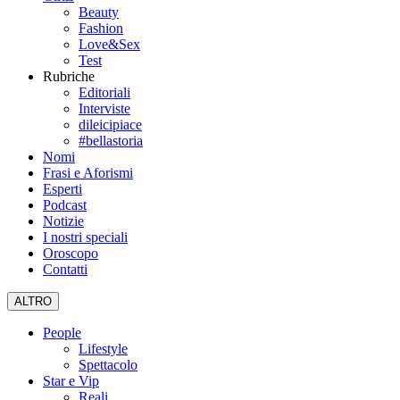
Beauty
Fashion
Love&Sex
Test
Rubriche
Editoriali
Interviste
dileicipiace
#bellastoria
Nomi
Frasi e Aforismi
Esperti
Podcast
Notizie
I nostri speciali
Oroscopo
Contatti
ALTRO
People
Lifestyle
Spettacolo
Star e Vip
Reali