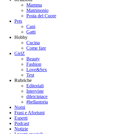
Mamma
Matrimonio
Posta del Cuore
Pets
Cani
Gatti
Hobby
Cucina
Come fare
GirlZ
Beauty
Fashion
Love&Sex
Test
Rubriche
Editoriali
Interviste
dileicipiace
#bellastoria
Nomi
Frasi e Aforismi
Esperti
Podcast
Notizie