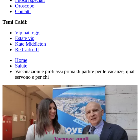
I nostri speciali
Oroscopo
Contatti
Temi Caldi:
Vip nati oggi
Estate vip
Kate Middleton
Re Carlo III
Home
Salute
Vaccinazioni e profilassi prima di partire per le vacanze, quali
servono e per chi