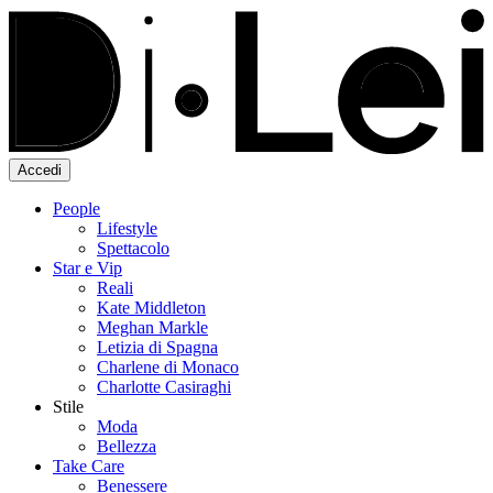
Accedi
People
Lifestyle
Spettacolo
Star e Vip
Reali
Kate Middleton
Meghan Markle
Letizia di Spagna
Charlene di Monaco
Charlotte Casiraghi
Stile
Moda
Bellezza
Take Care
Benessere