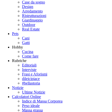
Case da sogno
Design
Arredamento
Ristrutturazioni
Giardinaggio
Outdoor
Real Estate
Pets
Cani
Gatti
Hobby
Cucina
Come fare
Rubriche
Editoriali
Interviste
Frasi e Aforismi
dileicipiace
#bellastoria
Notizie
Ultime Notizie
Calcolatori Online
Indice di Massa Corporea
Peso ideale
Massa grassa