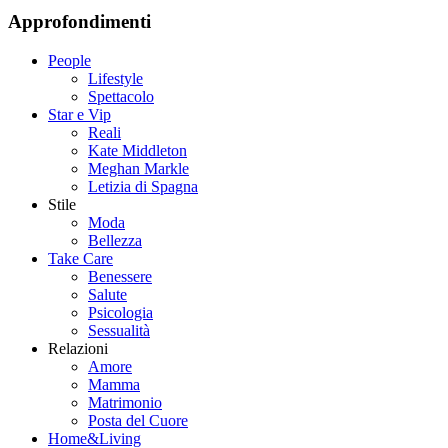
Approfondimenti
People
Lifestyle
Spettacolo
Star e Vip
Reali
Kate Middleton
Meghan Markle
Letizia di Spagna
Stile
Moda
Bellezza
Take Care
Benessere
Salute
Psicologia
Sessualità
Relazioni
Amore
Mamma
Matrimonio
Posta del Cuore
Home&Living