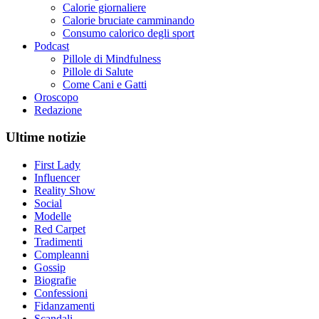
Calorie giornaliere
Calorie bruciate camminando
Consumo calorico degli sport
Podcast
Pillole di Mindfulness
Pillole di Salute
Come Cani e Gatti
Oroscopo
Redazione
Ultime notizie
First Lady
Influencer
Reality Show
Social
Modelle
Red Carpet
Tradimenti
Compleanni
Gossip
Biografie
Confessioni
Fidanzamenti
Scandali