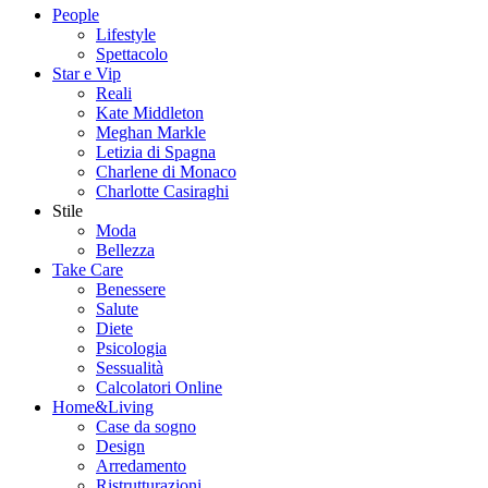
People
Lifestyle
Spettacolo
Star e Vip
Reali
Kate Middleton
Meghan Markle
Letizia di Spagna
Charlene di Monaco
Charlotte Casiraghi
Stile
Moda
Bellezza
Take Care
Benessere
Salute
Diete
Psicologia
Sessualità
Calcolatori Online
Home&Living
Case da sogno
Design
Arredamento
Ristrutturazioni