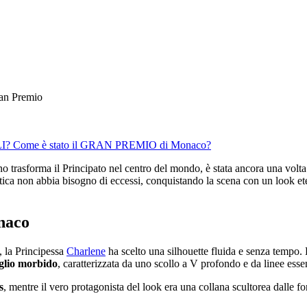
LI?
Come è stato il GRAN PREMIO di Monaco?
nno trasforma il Principato nel centro del mondo, è stata ancora una volt
tica non abbia bisogno di eccessi, conquistando la scena con un look ete
naco
, la Principessa
Charlene
ha scelto una silhouette fluida e senza tempo
aglio morbido
, caratterizzata da uno scollo a V profondo e da linee esse
s
, mentre il vero protagonista del look era una collana scultorea dalle f