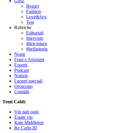
GirlZ
Beauty
Fashion
Love&Sex
Test
Rubriche
Editoriali
Interviste
dileicipiace
#bellastoria
Nomi
Frasi e Aforismi
Esperti
Podcast
Notizie
I nostri speciali
Oroscopo
Contatti
Temi Caldi:
Vip nati oggi
Estate vip
Kate Middleton
Re Carlo III