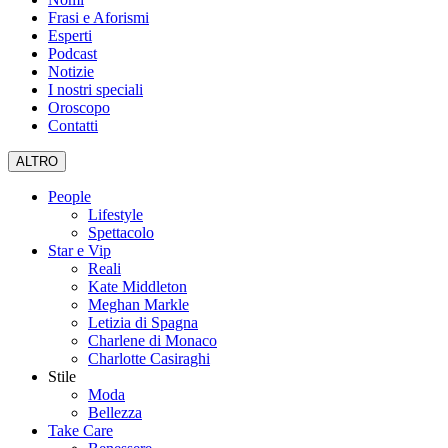
Frasi e Aforismi
Esperti
Podcast
Notizie
I nostri speciali
Oroscopo
Contatti
ALTRO
People
Lifestyle
Spettacolo
Star e Vip
Reali
Kate Middleton
Meghan Markle
Letizia di Spagna
Charlene di Monaco
Charlotte Casiraghi
Stile
Moda
Bellezza
Take Care