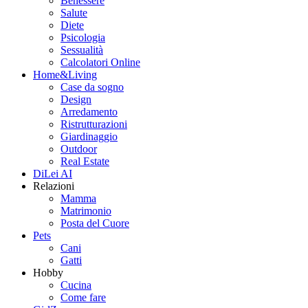
Benessere
Salute
Diete
Psicologia
Sessualità
Calcolatori Online
Home&Living
Case da sogno
Design
Arredamento
Ristrutturazioni
Giardinaggio
Outdoor
Real Estate
DiLei AI
Relazioni
Mamma
Matrimonio
Posta del Cuore
Pets
Cani
Gatti
Hobby
Cucina
Come fare