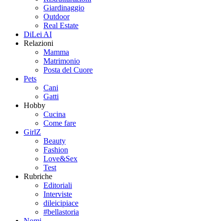
Giardinaggio
Outdoor
Real Estate
DiLei AI
Relazioni
Mamma
Matrimonio
Posta del Cuore
Pets
Cani
Gatti
Hobby
Cucina
Come fare
GirlZ
Beauty
Fashion
Love&Sex
Test
Rubriche
Editoriali
Interviste
dileicipiace
#bellastoria
Nomi