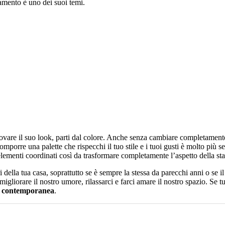
edamento è uno dei suoi temi.
vare il suo look, parti dal colore. Anche senza cambiare completamente
omporre una palette che rispecchi il tuo stile e i tuoi gusti è molto più 
elementi coordinati così da trasformare completamente l’aspetto della st
ella tua casa, soprattutto se è sempre la stessa da parecchi anni o se il r
liorare il nostro umore, rilassarci e farci amare il nostro spazio. Se t
 contemporanea
.