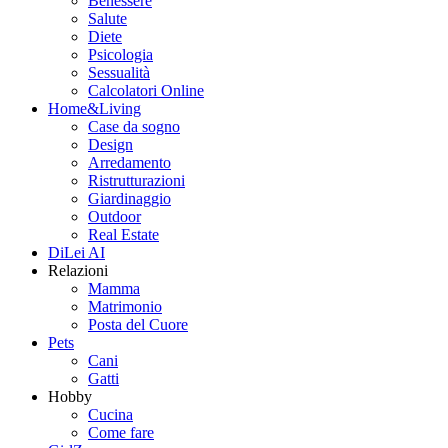
Benessere
Salute
Diete
Psicologia
Sessualità
Calcolatori Online
Home&Living
Case da sogno
Design
Arredamento
Ristrutturazioni
Giardinaggio
Outdoor
Real Estate
DiLei AI
Relazioni
Mamma
Matrimonio
Posta del Cuore
Pets
Cani
Gatti
Hobby
Cucina
Come fare