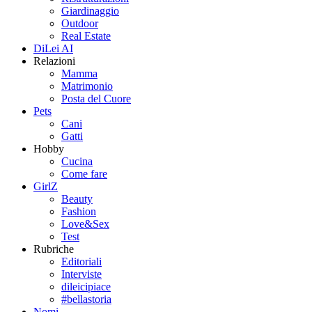
Giardinaggio
Outdoor
Real Estate
DiLei AI
Relazioni
Mamma
Matrimonio
Posta del Cuore
Pets
Cani
Gatti
Hobby
Cucina
Come fare
GirlZ
Beauty
Fashion
Love&Sex
Test
Rubriche
Editoriali
Interviste
dileicipiace
#bellastoria
Nomi