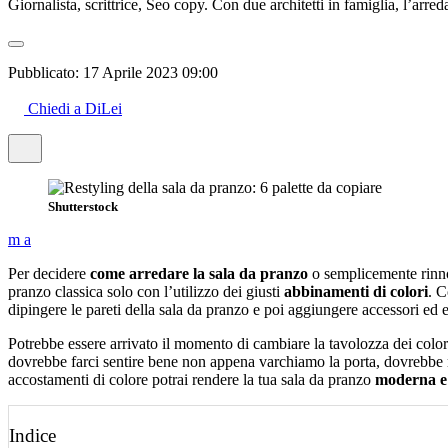
Giornalista, scrittrice, Seo copy. Con due architetti in famiglia, l’arr
Pubblicato:
17 Aprile 2023 09:00
Chiedi a DiLei
Shutterstock
m
a
Per decidere
come arredare la sala da pranzo
o semplicemente rinno
pranzo classica solo con l’utilizzo dei giusti
abbinamenti di colori
. C
dipingere le pareti della sala da pranzo e poi aggiungere accessori ed 
Potrebbe essere arrivato il momento di cambiare la tavolozza dei colori d
dovrebbe farci sentire bene non appena varchiamo la porta, dovrebbe mig
accostamenti di colore potrai rendere la tua sala da pranzo
moderna e
Indice