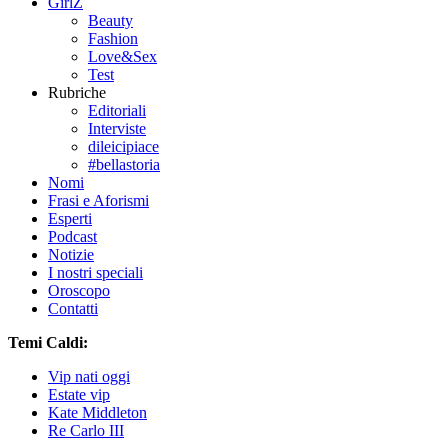
GirlZ
Beauty
Fashion
Love&Sex
Test
Rubriche
Editoriali
Interviste
dileicipiace
#bellastoria
Nomi
Frasi e Aforismi
Esperti
Podcast
Notizie
I nostri speciali
Oroscopo
Contatti
Temi Caldi:
Vip nati oggi
Estate vip
Kate Middleton
Re Carlo III