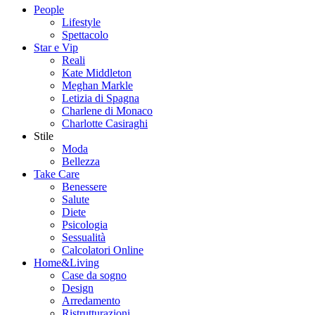
People
Lifestyle
Spettacolo
Star e Vip
Reali
Kate Middleton
Meghan Markle
Letizia di Spagna
Charlene di Monaco
Charlotte Casiraghi
Stile
Moda
Bellezza
Take Care
Benessere
Salute
Diete
Psicologia
Sessualità
Calcolatori Online
Home&Living
Case da sogno
Design
Arredamento
Ristrutturazioni