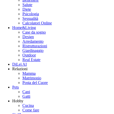
Benessere
Salute
Diete
Psicologia
Sessualità
Calcolatori Online
Home&Living
Case da sogno
Design
Arredamento
Ristrutturazioni
Giardinaggio
Outdoor
Real Estate
DiLei AI
Relazioni
Mamma
Matrimonio
Posta del Cuore
Pets
Cani
Gatti
Hobby
Cucina
Come fare