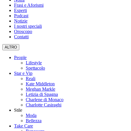
Frasi e Aforismi
Esperti
Podcast
Notizie
I nostri speciali
Oroscopo
Contatti
ALTRO
People
Lifestyle
Spettacolo
Star e Vip
Reali
Kate Middleton
Meghan Markle
Letizia di Spagna
Charlene di Monaco
Charlotte Casiraghi
Stile
Moda
Bellezza
Take Care