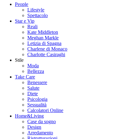
People
Lifestyle
Spettacolo
Star e Vip
Reali
Kate Middleton
Meghan Markle
Letizia di Spagna
Charlene di Monaco
Charlotte Casiraghi
Stile
Moda
Bellezza
Take Care
Benessere
Salute
Diete
Psicologia
Sessualità
Calcolatori Online
Home&Living
Case da sogno
Design
Arredamento
Ristrutturazioni