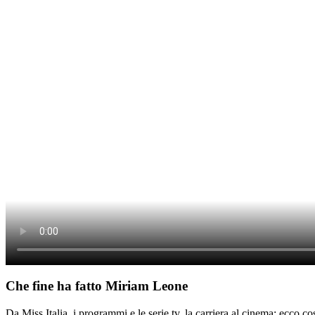
Che fine ha fatto Miriam Leone
Da Miss Italia, i programmi e le serie tv, la carriera al cinema: ecco 