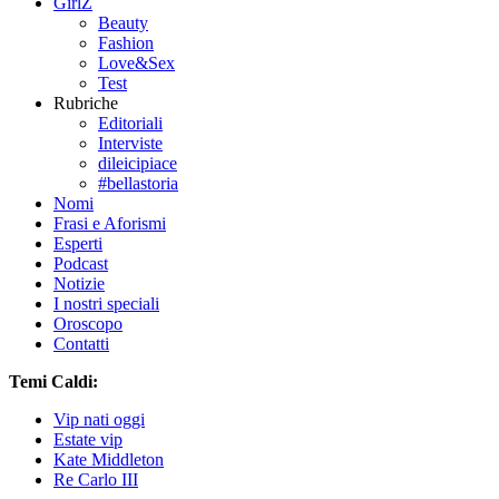
GirlZ
Beauty
Fashion
Love&Sex
Test
Rubriche
Editoriali
Interviste
dileicipiace
#bellastoria
Nomi
Frasi e Aforismi
Esperti
Podcast
Notizie
I nostri speciali
Oroscopo
Contatti
Temi Caldi:
Vip nati oggi
Estate vip
Kate Middleton
Re Carlo III