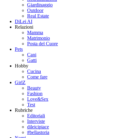
Giardinaggio
Outdoor
Real Estate
DiLei AI
Relazioni
Mamma
Matrimonio
Posta del Cuore
Pets
Cani
Gatti
Hobby
Cucina
Come fare
GirlZ
Beauty
Fashion
Love&Sex
Test
Rubriche
Editoriali
Interviste
dileicipiace
#bellastoria
Nomi