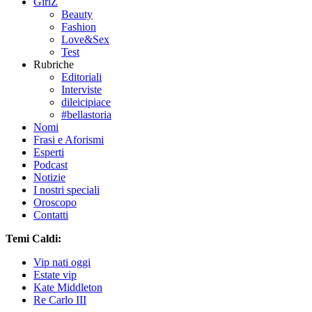
GirlZ
Beauty
Fashion
Love&Sex
Test
Rubriche
Editoriali
Interviste
dileicipiace
#bellastoria
Nomi
Frasi e Aforismi
Esperti
Podcast
Notizie
I nostri speciali
Oroscopo
Contatti
Temi Caldi:
Vip nati oggi
Estate vip
Kate Middleton
Re Carlo III