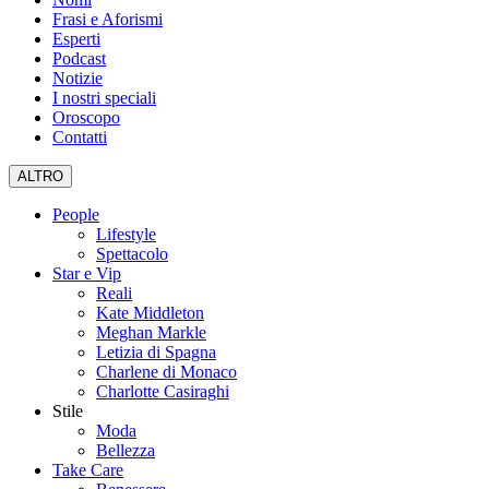
Frasi e Aforismi
Esperti
Podcast
Notizie
I nostri speciali
Oroscopo
Contatti
ALTRO
People
Lifestyle
Spettacolo
Star e Vip
Reali
Kate Middleton
Meghan Markle
Letizia di Spagna
Charlene di Monaco
Charlotte Casiraghi
Stile
Moda
Bellezza
Take Care