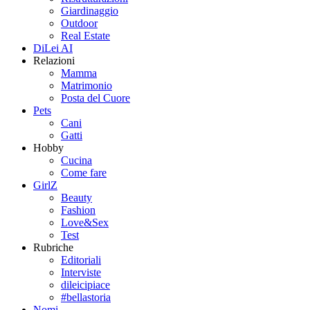
Giardinaggio
Outdoor
Real Estate
DiLei AI
Relazioni
Mamma
Matrimonio
Posta del Cuore
Pets
Cani
Gatti
Hobby
Cucina
Come fare
GirlZ
Beauty
Fashion
Love&Sex
Test
Rubriche
Editoriali
Interviste
dileicipiace
#bellastoria
Nomi