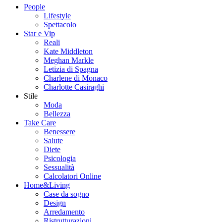
People
Lifestyle
Spettacolo
Star e Vip
Reali
Kate Middleton
Meghan Markle
Letizia di Spagna
Charlene di Monaco
Charlotte Casiraghi
Stile
Moda
Bellezza
Take Care
Benessere
Salute
Diete
Psicologia
Sessualità
Calcolatori Online
Home&Living
Case da sogno
Design
Arredamento
Ristrutturazioni