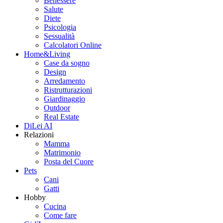
Benessere
Salute
Diete
Psicologia
Sessualità
Calcolatori Online
Home&Living
Case da sogno
Design
Arredamento
Ristrutturazioni
Giardinaggio
Outdoor
Real Estate
DiLei AI
Relazioni
Mamma
Matrimonio
Posta del Cuore
Pets
Cani
Gatti
Hobby
Cucina
Come fare