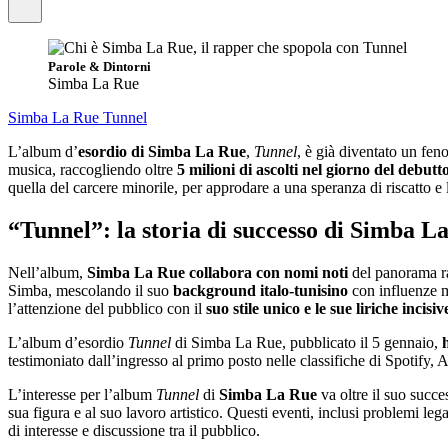
Parole & Dintorni
Simba La Rue
Simba La Rue
Tunnel
L’album d’
esordio di Simba La Rue
,
Tunnel
, è già diventato un fe
musica, raccogliendo oltre
5 milioni di ascolti nel giorno del debutt
quella del carcere minorile, per approdare a una speranza di riscatto e 
“Tunnel”:
la storia di successo di Simba L
Nell’album,
Simba La Rue collabora con nomi noti
del panorama ra
Simba, mescolando il suo
background italo-tunisino
con influenze m
l’attenzione del pubblico con il
suo stile unico e le sue liriche incisiv
L’album d’esordio
Tunnel
di Simba La Rue, pubblicato il 5 gennaio,
h
testimoniato dall’ingresso al primo posto nelle classifiche di Spotify,
L’interesse per l’album
Tunnel
di
Simba La Rue
va oltre il suo succ
sua figura e al suo lavoro artistico. Questi eventi, inclusi problemi le
di interesse e discussione tra il pubblico.