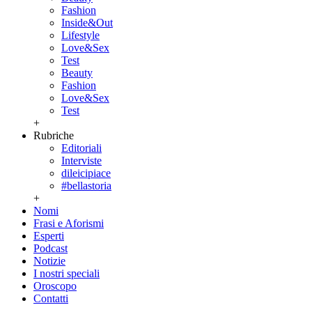
Fashion
Inside&Out
Lifestyle
Love&Sex
Test
Beauty
Fashion
Love&Sex
Test
+
Rubriche
Editoriali
Interviste
dileicipiace
#bellastoria
+
Nomi
Frasi e Aforismi
Esperti
Podcast
Notizie
I nostri speciali
Oroscopo
Contatti