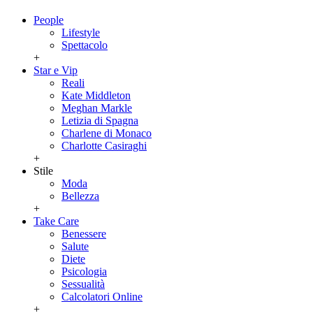
People
Lifestyle
Spettacolo
+
Star e Vip
Reali
Kate Middleton
Meghan Markle
Letizia di Spagna
Charlene di Monaco
Charlotte Casiraghi
+
Stile
Moda
Bellezza
+
Take Care
Benessere
Salute
Diete
Psicologia
Sessualità
Calcolatori Online
+