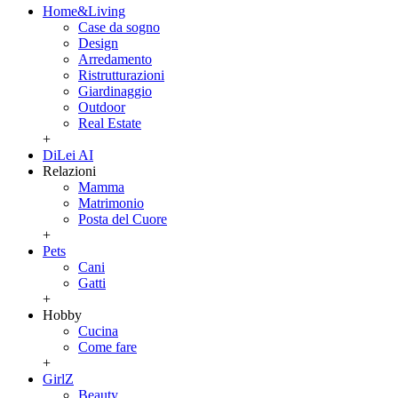
Home&Living
Case da sogno
Design
Arredamento
Ristrutturazioni
Giardinaggio
Outdoor
Real Estate
+
DiLei AI
Relazioni
Mamma
Matrimonio
Posta del Cuore
+
Pets
Cani
Gatti
+
Hobby
Cucina
Come fare
+
GirlZ
Beauty