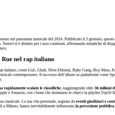
nomeno nel panorama musicale del 2024. Pubblicato il 5 gennaio, questo
o
.
Tunnel
si è distinto per i suoi contenuti, affrontando tematiche di disa
luce.
a Rue nel rap italiano
p italiano, come Guè, Ghali, Sfera Ebbasta, Baby Gang, Boy Mass, Paky
usicali contemporanee. Il successo dell’album su piattaforme come Spo
e.
a rapidamente scalato le classifiche
, raggiungendo oltre
36 milioni d
 Apple e Amazon, con i brani che dominano le chart e la playlist Top50 Ita
esso musicale. La sua vita personale, segnata da
eventi giudiziari e cont
gali a Milano, hanno inevitabilmente influenzato
la percezione pubblica