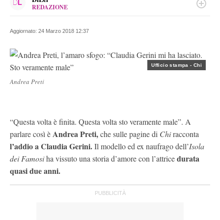
REDAZIONE
FACEBOOK
DiLei è il magazine femminile di Italiaonline lanciato a
INSTAGRAM
febbraio 2013, che parla a tutte le donne con occhi al 100%
Aggiornato:
24 Marzo 2018 12:37
femminili.
Ufficio stampa - Chi
Andrea Preti
“Questa volta è finita. Questa volta sto veramente male”. A
Andrea Preti,
parlare così è
che sulle pagine di
Chi
racconta
l’addio a Claudia Gerini.
Il modello ed ex naufrago dell’
Isola
durata
dei Famosi
ha vissuto una storia d’amore con l’attrice
quasi due anni.