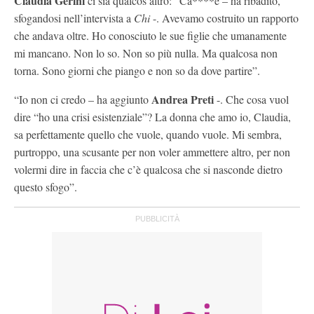
Claudia Gerini
ci sia qualcos’altro: “Ca****e – ha ribadito,
sfogandosi nell’intervista a
Chi
-. Avevamo costruito un rapporto
che andava oltre. Ho conosciuto le sue figlie che umanamente
mi mancano. Non lo so. Non so più nulla. Ma qualcosa non
torna. Sono giorni che piango e non so da dove partire”.
Andrea Preti
“Io non ci credo – ha aggiunto
-. Che cosa vuol
dire “ho una crisi esistenziale”? La donna che amo io, Claudia,
sa perfettamente quello che vuole, quando vuole. Mi sembra,
purtroppo, una scusante per non voler ammettere altro, per non
volermi dire in faccia che c’è qualcosa che si nasconde dietro
questo sfogo”.