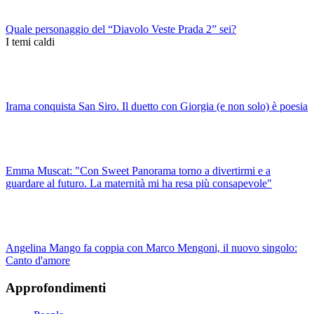
Quale personaggio del “Diavolo Veste Prada 2” sei?
I temi caldi
Irama conquista San Siro. Il duetto con Giorgia (e non solo) è poesia
Emma Muscat: "Con Sweet Panorama torno a divertirmi e a
guardare al futuro. La maternità mi ha resa più consapevole"
Angelina Mango fa coppia con Marco Mengoni, il nuovo singolo:
Canto d'amore
Approfondimenti