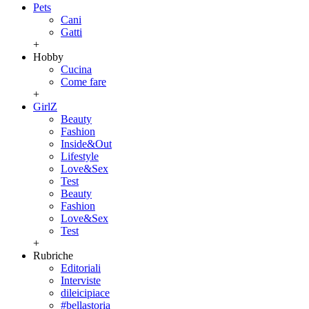
Pets
Cani
Gatti
+
Hobby
Cucina
Come fare
+
GirlZ
Beauty
Fashion
Inside&Out
Lifestyle
Love&Sex
Test
Beauty
Fashion
Love&Sex
Test
+
Rubriche
Editoriali
Interviste
dileicipiace
#bellastoria