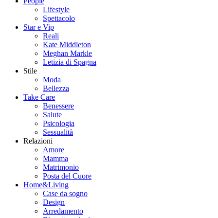
People
Lifestyle
Spettacolo
Star e Vip
Reali
Kate Middleton
Meghan Markle
Letizia di Spagna
Stile
Moda
Bellezza
Take Care
Benessere
Salute
Psicologia
Sessualità
Relazioni
Amore
Mamma
Matrimonio
Posta del Cuore
Home&Living
Case da sogno
Design
Arredamento