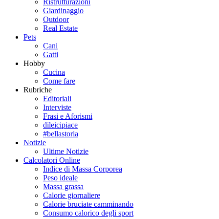
Ristrutturazioni
Giardinaggio
Outdoor
Real Estate
Pets
Cani
Gatti
Hobby
Cucina
Come fare
Rubriche
Editoriali
Interviste
Frasi e Aforismi
dileicipiace
#bellastoria
Notizie
Ultime Notizie
Calcolatori Online
Indice di Massa Corporea
Peso ideale
Massa grassa
Calorie giornaliere
Calorie bruciate camminando
Consumo calorico degli sport