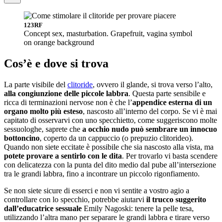
123RF
Concept sex, masturbation. Grapefruit, vagina symbol
on orange background
Cos’è e dove si trova
La parte visibile del
clitoride
, ovvero il glande, si trova verso l’alto,
alla congiunzione delle piccole labbra
. Questa parte sensibile e
ricca di terminazioni nervose non è che l’
appendice esterna di un
organo molto più esteso
, nascosto all’interno del corpo. Se vi è mai
capitato di osservarvi con uno specchietto, come suggeriscono molte
sessuologhe, saprete che
a occhio nudo può sembrare un innocuo
bottoncino
, coperto da un cappuccio (o prepuzio clitorideo).
Quando non siete eccitate è possibile che sia nascosto alla vista, ma
potete provare a sentirlo con le dita
. Per trovarlo vi basta scendere
con delicatezza con la punta del dito medio dal pube all’intersezione
tra le grandi labbra, fino a incontrare un piccolo rigonfiamento.
Se non siete sicure di esserci e non vi sentite a vostro agio a
controllare con lo specchio, potrebbe aiutarvi
il trucco suggerito
dall’educatrice sessuale
Emily Nagoski: tenere la pelle tesa,
utilizzando l’altra mano per separare le grandi labbra e tirare verso