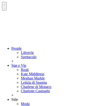
People
Lifestyle
Spettacolo
+
Star e Vip
Reali
Kate Middleton
Meghan Markle
Letizia di Spagna
Charlene di Monaco
Charlotte Casiraghi
+
Stile
Moda