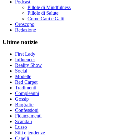
Podcast
Pillole di Mindfulness
Pillole di Salute
Come Cani e Gatti
Oroscopo
Redazione
Ultime notizie
First Lady
Influencer
Reality Show
Social
Modelle
Red Carpet
Tradimenti
Compleanni
Gossip
Biografie
Confessioni
Fidanzamenti
Scandali
Lusso
Stili e tendenze
Capelli