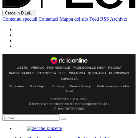
Cerca in DiLei...
Contenuti speciali
Contattaci
Mappa del sito
Feed RSS
Archivio
LIBERO
VIRGILIO
PAGINEGIALLE
PAGINEGIALLE SHOP
PGCASA
PAGINEBIANCHE
TUTTOCITTÀ
DILEI
SIVIAGGIA
QUIFINANZA
BUONISSIMO
SUPEREVA
Chi siamo
Note Legali
Privacy
Cookie Policy
Preferenze sui cookie
Aiuto
© Italiaonline S.p.A. 2026
Direzione e coordinamento di Libero Acquisition S.á r.l.
P. IVA 03970540963