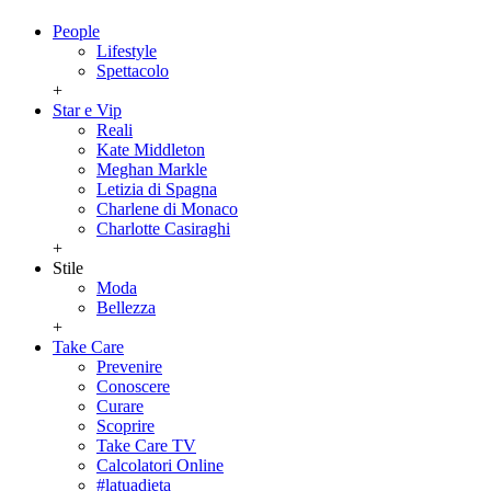
People
Lifestyle
Spettacolo
+
Star e Vip
Reali
Kate Middleton
Meghan Markle
Letizia di Spagna
Charlene di Monaco
Charlotte Casiraghi
+
Stile
Moda
Bellezza
+
Take Care
Prevenire
Conoscere
Curare
Scoprire
Take Care TV
Calcolatori Online
#latuadieta