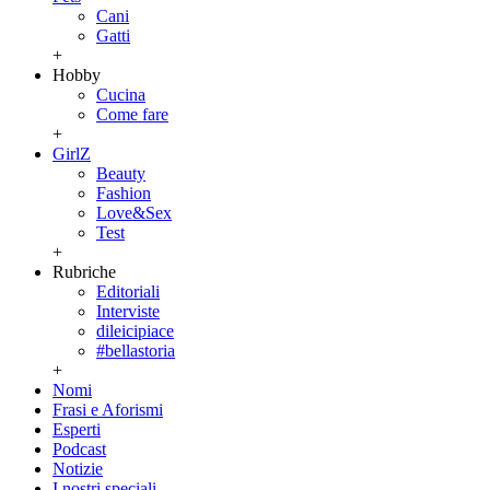
Cani
Gatti
+
Hobby
Cucina
Come fare
+
GirlZ
Beauty
Fashion
Love&Sex
Test
+
Rubriche
Editoriali
Interviste
dileicipiace
#bellastoria
+
Nomi
Frasi e Aforismi
Esperti
Podcast
Notizie
I nostri speciali