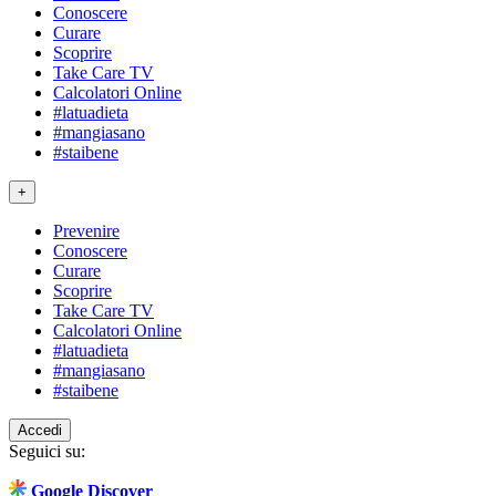
Conoscere
Curare
Scoprire
Take Care TV
Calcolatori Online
#latuadieta
#mangiasano
#staibene
+
Prevenire
Conoscere
Curare
Scoprire
Take Care TV
Calcolatori Online
#latuadieta
#mangiasano
#staibene
Accedi
Seguici su:
Google Discover