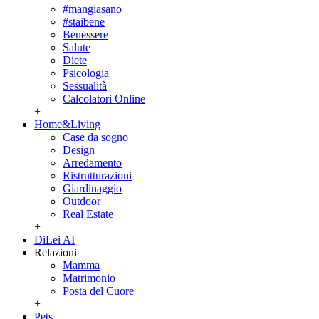
#mangiasano
#staibene
Benessere
Salute
Diete
Psicologia
Sessualità
Calcolatori Online
+
Home&Living
Case da sogno
Design
Arredamento
Ristrutturazioni
Giardinaggio
Outdoor
Real Estate
+
DiLei AI
Relazioni
Mamma
Matrimonio
Posta del Cuore
+
Pets