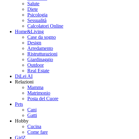
Salute
Diete
Psicologia
Sessualità
Calcolatori Online
Home&Living
Case da sogno
Design
Arredamento
Ristrutturazioni
Giardinaggio
Outdoor
Real Estate
DiLei AI
Relazioni
Mamma
Matrimonio
Posta del Cuore
Pets
Cani
Gatti
Hobby
Cucina
Come fare
GirlZ