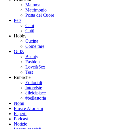
Mamma
Matrimonio
Posta del Cuore
Pets
Cani
Gatti
Hobby
Cucina
Come fare
GirlZ
Beauty
Fashion
Love&Sex
Test
Rubriche
Editoriali
Interviste
dileicipiace
#bellastoria
Nomi
Frasi e Aforismi
Esperti
Podcast
Notizie