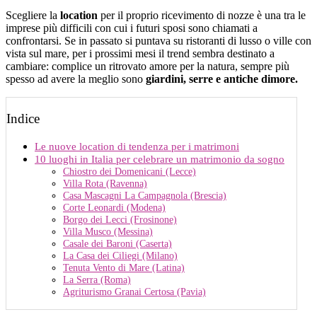
Scegliere la
location
per il proprio ricevimento di nozze è una tra le
imprese più difficili con cui i futuri sposi sono chiamati a
confrontarsi. Se in passato si puntava su ristoranti di lusso o ville con
vista sul mare, per i prossimi mesi il trend sembra destinato a
cambiare: complice un ritrovato amore per la natura, sempre più
spesso ad avere la meglio sono
giardini, serre e antiche dimore.
Indice
Le nuove location di tendenza per i matrimoni
10 luoghi in Italia per celebrare un matrimonio da sogno
Chiostro dei Domenicani (Lecce)
Villa Rota (Ravenna)
Casa Mascagni La Campagnola (Brescia)
Corte Leonardi (Modena)
Borgo dei Lecci (Frosinone)
Villa Musco (Messina)
Casale dei Baroni (Caserta)
La Casa dei Ciliegi (Milano)
Tenuta Vento di Mare (Latina)
La Serra (Roma)
Agriturismo Granai Certosa (Pavia)