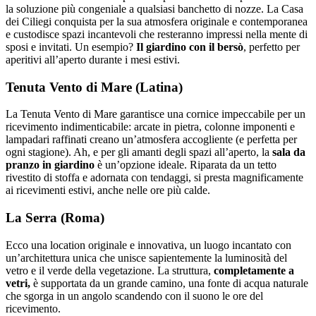
la soluzione più congeniale a qualsiasi banchetto di nozze. La Casa
dei Ciliegi conquista per la sua atmosfera originale e contemporanea
e custodisce spazi incantevoli che resteranno impressi nella mente di
sposi e invitati. Un esempio?
Il giardino con il bersò
, perfetto per
aperitivi all’aperto durante i mesi estivi.
Tenuta Vento di Mare (Latina)
La Tenuta Vento di Mare garantisce una cornice impeccabile per un
ricevimento indimenticabile: arcate in pietra, colonne imponenti e
lampadari raffinati creano un’atmosfera accogliente (e perfetta per
ogni stagione). Ah, e per gli amanti degli spazi all’aperto, la
sala da
pranzo in giardino
è un’opzione ideale. Riparata da un tetto
rivestito di stoffa e adornata con tendaggi, si presta magnificamente
ai ricevimenti estivi, anche nelle ore più calde.
La Serra (Roma)
Ecco una location originale e innovativa, un luogo incantato con
un’architettura unica che unisce sapientemente la luminosità del
vetro e il verde della vegetazione. La struttura,
completamente a
vetri,
è supportata da un grande camino, una fonte di acqua naturale
che sgorga in un angolo scandendo con il suono le ore del
ricevimento.