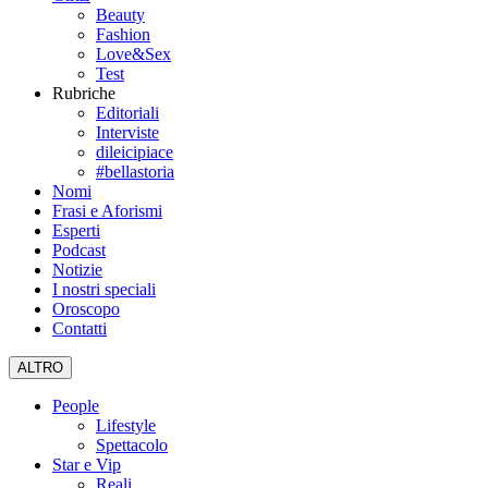
Beauty
Fashion
Love&Sex
Test
Rubriche
Editoriali
Interviste
dileicipiace
#bellastoria
Nomi
Frasi e Aforismi
Esperti
Podcast
Notizie
I nostri speciali
Oroscopo
Contatti
ALTRO
People
Lifestyle
Spettacolo
Star e Vip
Reali