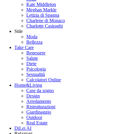
Kate Middleton
Meghan Markle
Letizia di Spagna
Charlene di Monaco
Charlotte Casiraghi
Stile
Moda
Bellezza
Take Care
Benessere
Salute
Diete
Psicologia
Sessualità
Calcolatori Online
Home&Living
Case da sogno
Design
Arredamento
Ristrutturazioni
Giardinaggio
Outdoor
Real Estate
DiLei AI
Relazioni