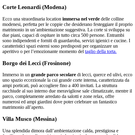
Corte Leonardi (Modena)
Ecco una straordinaria location
immersa nel verde
delle colline
modenesi, perfetta per le coppie che desiderano festeggiare il proprio
matrimonio in un’ambientazione suggestiva. La corte si sviluppa su
due piani, capaci di ospitare in tutto circa 500 persone. Entrambi
sono indipendenti e forniti di guardaroba, servizi igienici e cucine. I
caratteristici spazi esterni sono predisposti per organizzare un
aperitivo o per l’emozionante momento del
taglio della torta.
Borgo dei Lecci (Frosinone)
Immerso in un
grande parco secolare
di lecci, querce ed ulivi, ecco
uno spazio eccezionale la cui grande corte interna, caratterizzata da
ampi porticati, può accogliere fino a 400 invitati. La struttura
racchiude al suo interno due meravigliose sale climatizzate, mentre il
parco, completamente arredato da salotti e zone relax, offre
numerosi ed ampi giardini dove poter celebrare un fantastico
matrimonio all’aperto.
Villa Musco (Messina)
Una splendida dimora dall’ambientazione calda, prestigiosa e