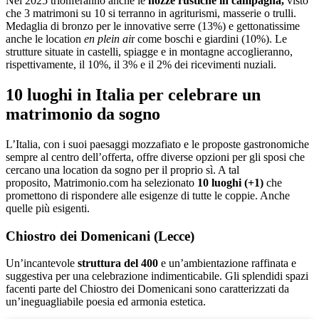
Nel 2025 trionferanno anche le
nozze rustiche in campagna,
visto
che 3 matrimoni su 10 si terranno in agriturismi, masserie o trulli.
Medaglia di bronzo per le innovative serre (13%) e gettonatissime
anche le location
en plein ai
r come boschi e giardini (10%). Le
strutture situate in castelli, spiagge e in montagne accoglieranno,
rispettivamente, il 10%, il 3% e il 2% dei ricevimenti nuziali.
10 luoghi in Italia per celebrare un
matrimonio da sogno
L’Italia, con i suoi paesaggi mozzafiato e le proposte gastronomiche
sempre al centro dell’offerta, offre diverse opzioni per gli sposi che
cercano una location da sogno per il proprio sì. A tal
proposito, Matrimonio.com ha selezionato
10 luoghi (+1)
che
promettono di rispondere alle esigenze di tutte le coppie. Anche
quelle più esigenti.
Chiostro dei Domenicani (Lecce)
Un’incantevole
struttura del 400
e un’ambientazione raffinata e
suggestiva per una celebrazione indimenticabile. Gli splendidi spazi
facenti parte del Chiostro dei Domenicani sono caratterizzati da
un’ineguagliabile poesia ed armonia estetica.