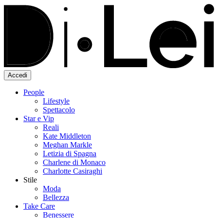
Accedi
People
Lifestyle
Spettacolo
Star e Vip
Reali
Kate Middleton
Meghan Markle
Letizia di Spagna
Charlene di Monaco
Charlotte Casiraghi
Stile
Moda
Bellezza
Take Care
Benessere