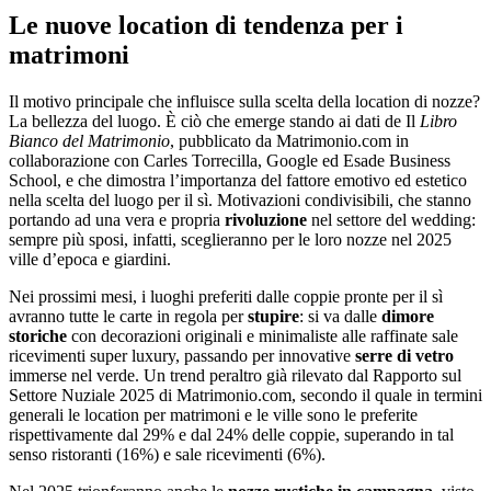
Le nuove location di tendenza per i
matrimoni
Il motivo principale che influisce sulla scelta della location di nozze?
La bellezza del luogo. È ciò che emerge stando ai dati de Il
Libro
Bianco del Matrimonio
, pubblicato da Matrimonio.com in
collaborazione con Carles Torrecilla, Google ed Esade Business
School, e che dimostra l’importanza del fattore emotivo ed estetico
nella scelta del luogo per il sì. Motivazioni condivisibili, che stanno
portando ad una vera e propria
rivoluzione
nel settore del wedding:
sempre più sposi, infatti, sceglieranno per le loro nozze nel 2025
ville d’epoca e giardini.
Nei prossimi mesi, i luoghi preferiti dalle coppie pronte per il sì
avranno tutte le carte in regola per
stupire
: si va dalle
dimore
storiche
con decorazioni originali e minimaliste alle raffinate sale
ricevimenti super luxury, passando per innovative
serre di vetro
immerse nel verde. Un trend peraltro già rilevato dal Rapporto sul
Settore Nuziale 2025 di Matrimonio.com, secondo il quale in termini
generali le location per matrimoni e le ville sono le preferite
rispettivamente dal 29% e dal 24% delle coppie, superando in tal
senso ristoranti (16%) e sale ricevimenti (6%).