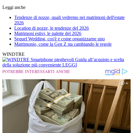
Leggi anche
Tendenze di nozze, quali vedremo nei matrimoni dell'estate
2026
Location di nozze, le tendenze del 2026
Matrimoni estivi, le palette del 2026
Sequel Wedding, cos'è e come organizzarne uno
Matrimonio, come la Gen Z sta cambiando le regole
WINDTRE
Smartphone pieghevoli
Guida all’acquisto e scelta
della soluzione più conveniente
LEGGI