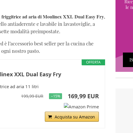
Rice
le n
friggitrice ad aria di Moulinex XXL Dual Easy Fry
a
,
lo antiaderente e lavabile in lavastoviglie, a
ette modalità preimpostate.
d è l’accessorio best seller per la cucina che
 ogni nostro pasto.
I
OFFERTA
inex XXL Dual Easy Fry
trice ad aria 11 litri
169,99 EUR
199,99 EUR
−15%
Acquista su Amazon