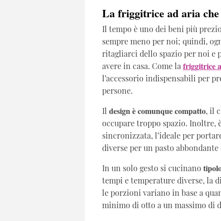
La friggitrice ad aria che 
Il tempo è uno dei beni più prezi
sempre meno per noi; quindi, og
ritagliarci dello spazio per noi e 
friggitrice 
avere in casa. Come la
l’accessorio indispensabili per p
persone.
design è comunque compatto
Il
, il
occupare troppo spazio. Inoltre, 
sincronizzata, l’ideale per port
diverse per un pasto abbondante
tipol
In un solo gesto si cucinano
tempi e temperature diverse, la dim
le porzioni variano in base a qu
minimo di otto a un massimo di d