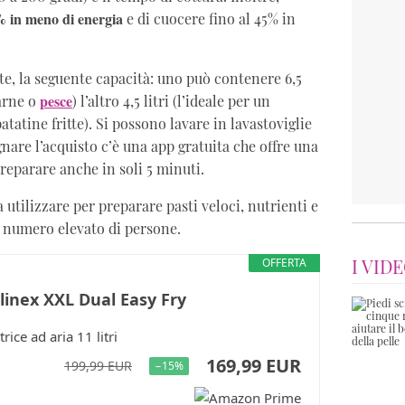
% in meno di energia
e di cuocere fino al 45% in
e, la seguente capacità: uno può contenere 6,5
pesce
carne o
) l’altro 4,5 litri (l’ideale per un
atatine fritte). Si possono lavare in lavastoviglie
are l’acquisto c’è una app gratuita che offre una
preparare anche in soli 5 minuti.
 utilizzare per preparare pasti veloci, nutrienti e
n numero elevato di persone.
I VIDE
OFFERTA
inex XXL Dual Easy Fry
trice ad aria 11 litri
169,99 EUR
199,99 EUR
−15%