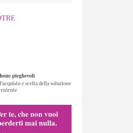
PODCAST
NOTIZIE
DTRE
I NOSTRI
SPECIALI
OROSCOPO
CONTATTI
one pieghevoli
l’acquisto e scelta della soluzione
veniente
er te, che non vuoi
perderti mai nulla.