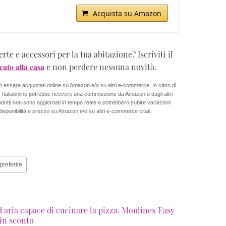
Acquista su Amazon
te e accessori per la tua abitazione? Iscriviti il
ato alla casa
e non perdere nessuna novità.
no essere acquistati online su Amazon e/o su altri e-commerce. In caso di
a, Italiaonline potrebbe ricevere una commissione da Amazon o dagli altri
rodotti non sono aggiornati in tempo reale e potrebbero subire variazioni
isponibilità e prezzo su Amazon e/o su altri e-commerce citati.
preferite
d aria capace di cucinare la pizza. Moulinex Easy
 in sconto