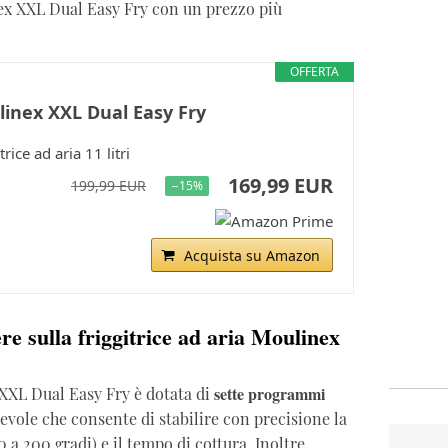
nex XXL Dual Easy Fry con un prezzo più
OFFERTA
inex XXL Dual Easy Fry
trice ad aria 11 litri
169,99 EUR
199,99 EUR
−15%
Acquista su Amazon
re sulla friggitrice ad aria Moulinex
sette programmi
x XXL Dual Easy Fry è dotata di
evole che consente di stabilire con precisione la
 a 200 gradi) e il tempo di cottura. Inoltre,