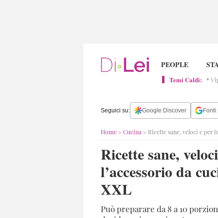
RELAZIONI
PETS
HOBBY
GIRLZ
RUBRICHE
NOMI
FRASI
ESPERTI
PODCAST
NOTIZIE
I
OROSCOPO
CONTATTI
PEOPLE
STA
E
NOSTRI
Mamma
Cani
Cucina
Beauty
Editoriali
AFORISMI
SPECIALI
Lifestyle
R
Temi Caldi:
Vi
Matrimonio
Gatti
Come
Fashion
Interviste
Spettacolo
K
fare
M
Seguici su:
Google Discover
Fonti 
Posta
Love&Sex
dileicipiace
del
M
Home
Cucina
Ricette sane, veloci e per tu
Cuore
Test
#bellastoria
M
Ricette sane, veloc
L
d
l’accessorio da cuc
S
XXL
C
d
Può preparare da 8 a 10 porzioni
M