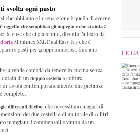
ti svolta ogni pasto
osi che abbiamo e la sensazione è quella di averne
oggetto che semplifica gli impegni e che ci aiuta
ni
a
per le cose che ci piacciono, diventa l’alleato da
ad aria
Moulinex XXL Dual Easy Fry che è
reparare pasti per gruppi numerosi, fino a 10
LE GA
 che la rende comoda da tenere in cucina senza
doppio cestello
è dotata di un
a cottura
are in tavola contemporaneamente due pietanze
 e completo.
ogie differenti di cibo
, che necessitano magari di
ensioni dei due cestelli è di un totale di 11 litri,
anto mangiano i commensali e vanno da un
ieci.