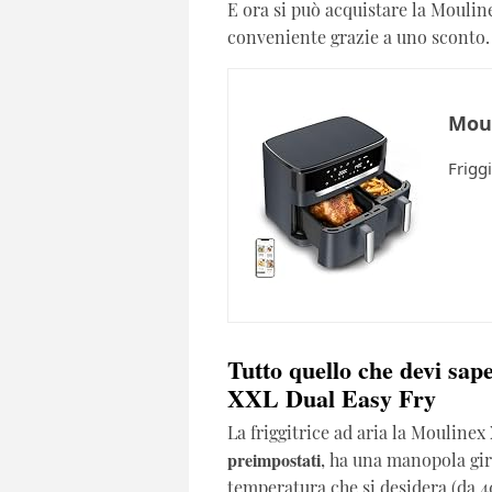
E ora si può acquistare la Mouli
conveniente grazie a uno sconto.
Moul
Friggi
Tutto quello che devi sape
XXL Dual Easy Fry
La friggitrice ad aria la Mouline
preimpostati
, ha una manopola gir
temperatura che si desidera (da 40