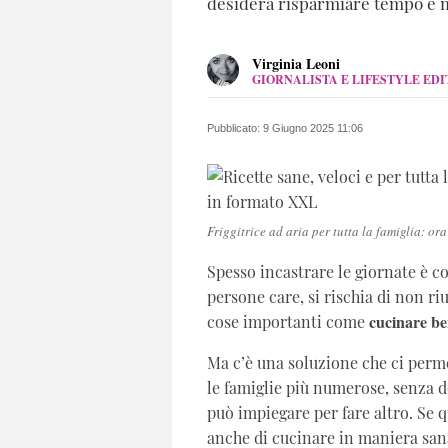
desidera risparmiare tempo e m
C
C
Virginia Leoni
GIORNALISTA E LIFESTYLE ED
LINKEDIN
Nata nel 1981, giornalista, uffic
sua passione in lavoro. Ama scri
Pubblicato:
9 Giugno 2025 11:06
Friggitrice ad aria per tutta la famiglia: ora
Spesso incastrare le giornate è c
persone care, si rischia di non riu
cucinare be
cose importanti come
Ma c’è una soluzione che ci perm
le famiglie più numerose, senza d
può impiegare per fare altro. Se 
anche di cucinare in maniera san