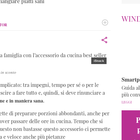
angiare piatti sani
Estate
harlotte
asiraghi
WIN
ITOR
io stampa e socia di una casa editrice, ha trasformato la
vere, leggere e raccontare.
iStock
 in sconto
Smartph
omplicato: tra impegni, tempo per sé o per le
Guida al
scire a fare tutto e, quindi, si deve rinunciare a
più con
ne e in maniera sana
.
LEGGI
ette di preparare porzioni abbondanti, anche per
P
over passare delle ore in cucina. Tempo che si
questo non bastasse questo accessorio ci permette
a e veloce anche più pietanze