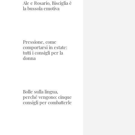
Ale e Rosario, Bisciglia è
la bussola emotiva
Pressione, come
comportarsi in estate:
tutti i consigli per la
donna
Bolle sulla lingua,
perché vengono: cinque
consigli per combatterle