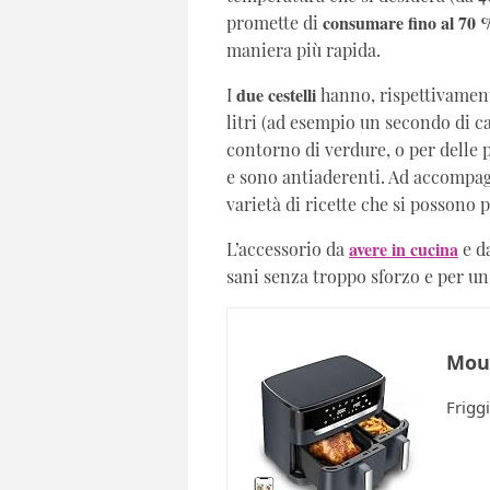
consumare fino al 70 
promette di
maniera più rapida.
due cestelli
I
hanno, rispettivament
litri (ad esempio un secondo di 
contorno di verdure, o per delle p
e sono antiaderenti. Ad accompagn
varietà di ricette che si possono 
avere in cucina
L’accessorio da
e da
sani senza troppo sforzo e per u
Moul
Friggi