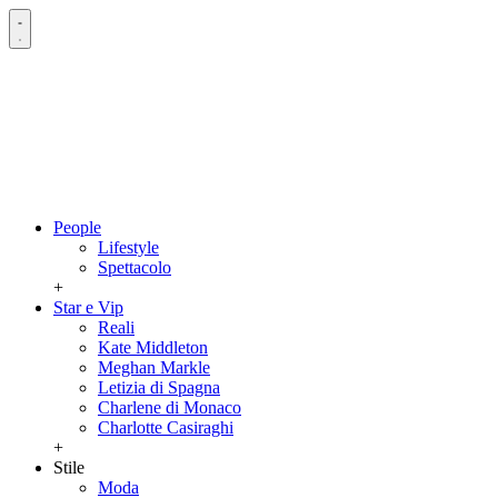
People
Lifestyle
Spettacolo
+
Star e Vip
Reali
Kate Middleton
Meghan Markle
Letizia di Spagna
Charlene di Monaco
Charlotte Casiraghi
+
Stile
Moda