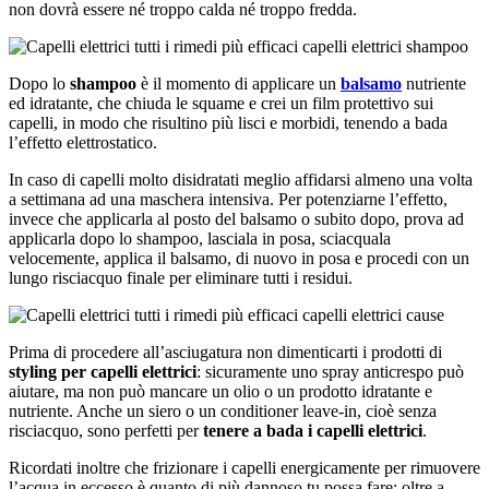
non dovrà essere né troppo calda né troppo fredda.
Dopo lo
shampoo
è il momento di applicare un
balsamo
nutriente
ed idratante, che chiuda le squame e crei un film protettivo sui
capelli, in modo che risultino più lisci e morbidi, tenendo a bada
l’effetto elettrostatico.
In caso di capelli molto disidratati meglio affidarsi almeno una volta
a settimana ad una maschera intensiva. Per potenziarne l’effetto,
invece che applicarla al posto del balsamo o subito dopo, prova ad
applicarla dopo lo shampoo, lasciala in posa, sciacquala
velocemente, applica il balsamo, di nuovo in posa e procedi con un
lungo risciacquo finale per eliminare tutti i residui.
Prima di procedere all’asciugatura non dimenticarti i prodotti di
styling per capelli elettrici
: sicuramente uno spray anticrespo può
aiutare, ma non può mancare un olio o un prodotto idratante e
nutriente. Anche un siero o un conditioner leave-in, cioè senza
risciacquo, sono perfetti per
tenere a bada i capelli elettrici
.
Ricordati inoltre che frizionare i capelli energicamente per rimuovere
l’acqua in eccesso è quanto di più dannoso tu possa fare: oltre a