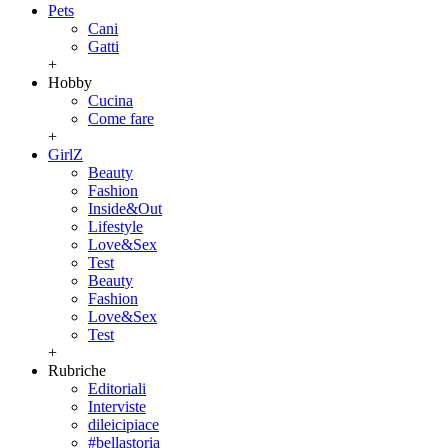
Pets
Cani
Gatti
+
Hobby
Cucina
Come fare
+
GirlZ
Beauty
Fashion
Inside&Out
Lifestyle
Love&Sex
Test
Beauty
Fashion
Love&Sex
Test
+
Rubriche
Editoriali
Interviste
dileicipiace
#bellastoria