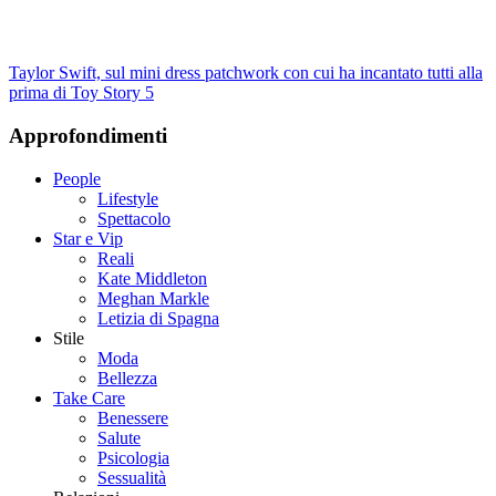
Taylor Swift, sul mini dress patchwork con cui ha incantato tutti alla
prima di Toy Story 5
Approfondimenti
People
Lifestyle
Spettacolo
Star e Vip
Reali
Kate Middleton
Meghan Markle
Letizia di Spagna
Stile
Moda
Bellezza
Take Care
Benessere
Salute
Psicologia
Sessualità