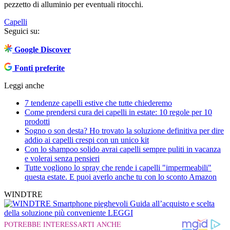
pezzetto di alluminio per eventuali ritocchi.
Capelli
Seguici su:
Google Discover
Fonti preferite
Leggi anche
7 tendenze capelli estive che tutte chiederemo
Come prendersi cura dei capelli in estate: 10 regole per 10
prodotti
Sogno o son desta? Ho trovato la soluzione definitiva per dire
addio ai capelli crespi con un unico kit
Con lo shampoo solido avrai capelli sempre puliti in vacanza
e volerai senza pensieri
Tutte vogliono lo spray che rende i capelli "impermeabili"
questa estate. E puoi averlo anche tu con lo sconto Amazon
WINDTRE
Smartphone pieghevoli
Guida all’acquisto e scelta
della soluzione più conveniente
LEGGI