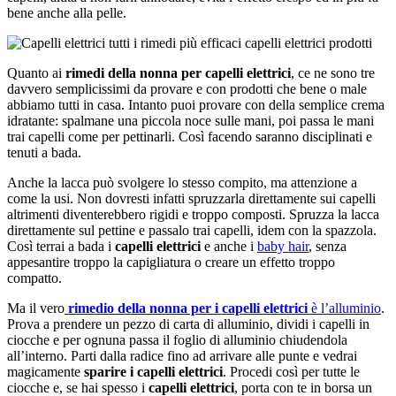
bene anche alla pelle.
Quanto ai
rimedi della nonna per capelli elettrici
, ce ne sono tre
davvero semplicissimi da provare e con prodotti che bene o male
abbiamo tutti in casa. Intanto puoi provare con della semplice crema
idratante: spalmane una piccola noce sulle mani, poi passa le mani
trai capelli come per pettinarli. Così facendo saranno disciplinati e
tenuti a bada.
Anche la lacca può svolgere lo stesso compito, ma attenzione a
come la usi. Non dovresti infatti spruzzarla direttamente sui capelli
altrimenti diventerebbero rigidi e troppo composti. Spruzza la lacca
direttamente sul pettine e passalo trai capelli, idem con la spazzola.
Così terrai a bada i
capelli elettrici
e anche i
baby hair
, senza
appesantire troppo la capigliatura o creare un effetto troppo
compatto.
Ma il vero
rimedio della nonna per i capelli elettrici
è l’alluminio
.
Prova a prendere un pezzo di carta di alluminio, dividi i capelli in
ciocche e per ognuna passa il foglio di alluminio chiudendola
all’interno. Parti dalla radice fino ad arrivare alle punte e vedrai
magicamente
sparire i capelli elettrici
. Procedi così per tutte le
ciocche e, se hai spesso i
capelli elettrici
, porta con te in borsa un