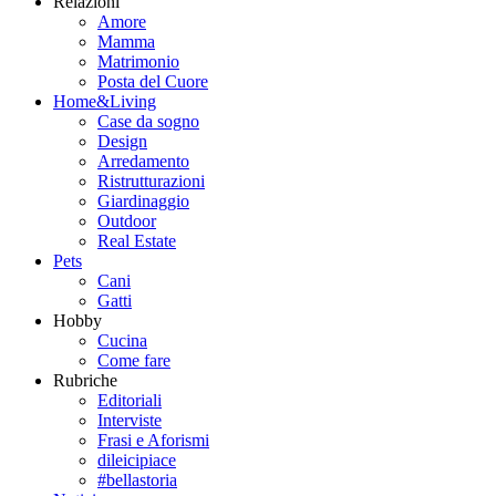
Relazioni
Amore
Mamma
Matrimonio
Posta del Cuore
Home&Living
Case da sogno
Design
Arredamento
Ristrutturazioni
Giardinaggio
Outdoor
Real Estate
Pets
Cani
Gatti
Hobby
Cucina
Come fare
Rubriche
Editoriali
Interviste
Frasi e Aforismi
dileicipiace
#bellastoria