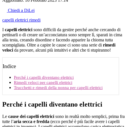
Aggiornato:
16 Febbraio 2023 17:14
Chiedi a DiLei
capelli elettrici
rimedi
I
capelli elettrici
sono difficili da gestire perché anche cercando di
pettinarli o di creare un’acconciatura sono sempre lì, sparati in cima
alla testa, creando disordine e facendo apparire la chioma tutta
scompigliata. Oltre a capire le cause ci sono una serie di
rimedi
veloci
da provare, alcuni più intuitivi e altri che ti stupiranno!
Indice
Perché i capelli diventano elettrici
Rimedi veloci per capelli elettrici
Trucchetti e rimedi della nonna per capelli elettrici
Perché i capelli diventano elettrici
Le
cause dei capelli elettrici
sono in realtà molto semplici, prima fra
tutte l’
aria secca e fredda
(ecco perché è più facile avere i capelli
elettrici in inverno). I capelli elettrici accumulano carica elettrostatica