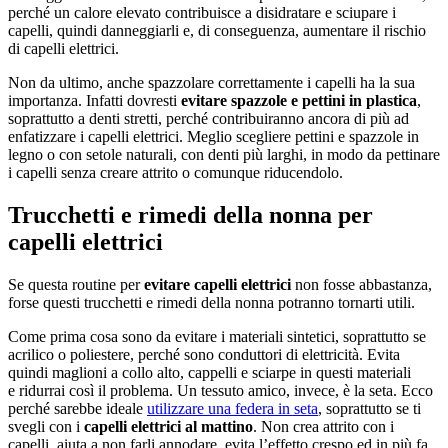
perché un calore elevato contribuisce a disidratare e sciupare i
capelli, quindi danneggiarli e, di conseguenza, aumentare il rischio
di capelli elettrici.
Non da ultimo, anche spazzolare correttamente i capelli ha la sua
importanza. Infatti dovresti
evitare spazzole e pettini in plastica
,
soprattutto a denti stretti, perché contribuiranno ancora di più ad
enfatizzare i capelli elettrici. Meglio scegliere pettini e spazzole in
legno o con setole naturali, con denti più larghi, in modo da pettinare
i capelli senza creare attrito o comunque riducendolo.
Trucchetti e rimedi della nonna per
capelli elettrici
Se questa routine per
evitare capelli elettrici
non fosse abbastanza,
forse questi trucchetti e rimedi della nonna potranno tornarti utili.
Come prima cosa sono da evitare i materiali sintetici, soprattutto se
acrilico o poliestere, perché sono conduttori di elettricità. Evita
quindi maglioni a collo alto, cappelli e sciarpe in questi materiali
e ridurrai così il problema. Un tessuto amico, invece, è la seta. Ecco
perché sarebbe ideale
utilizzare una federa in seta
, soprattutto se ti
svegli con i
capelli elettrici al mattino
. Non crea attrito con i
capelli, aiuta a non farli annodare, evita l’effetto crespo ed in più fa