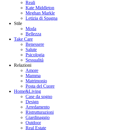
Reali
Kate Middleton
Meghan Markle
Letizia di Spagna
Stile
Moda
Bellezza
Take Care
Benessere
Salute
Psicologia
Sessualità
Relazioni
Amore
Mamma
Matrimonio
Posta del Cuore
Home&Living
Case da sogno
Design
Arredamento
Ristrutturazioni
Giardinaggio
Outdoor
Real Estate