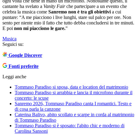
ogni volta che tiene in mano un microfono. Nonostante questo, il
cantante ha svelato a
Vanity Fair
che partecipare a un evento che
celebra la musica come
Sanremo non è tra gli obiettivi
a cui
puntare: “A me piacciono i live lunghi, stare sul palco per ore. Non
sento per niente mio il fatto che tutto debba concludersi in tre minuti.
E poi
non mi piacciono le gare.
”
Musica
Seguici su:
Google Discover
Fonti preferite
Leggi anche
Tommaso Paradiso si sposa, data e location del matrimonio
Tommaso Paradiso si arrabbia e lancia il microfono durante il
concerto: le scuse
Sanremo 2026, Tommaso Paradiso canta I romantici. Testo e
di cosa parla la canzone
Caterina Balivo, abito scollato e scarpe in corda al matrimonio
di Tommaso Paradiso
Tommaso Paradiso si è sposato: l'abito chic e moderno di
Carolina Sansoni