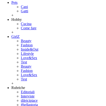
Pets
Cani
Gatti
+
Hobby
Cucina
Come fare
+
GirlZ
Beauty
Fashion
Inside&Out
Lifestyle
Love&Sex
Test
Beauty
Fashion
Love&Sex
Test
+
Rubriche
Editoriali
Interviste
dileicipiace
#bellastoria