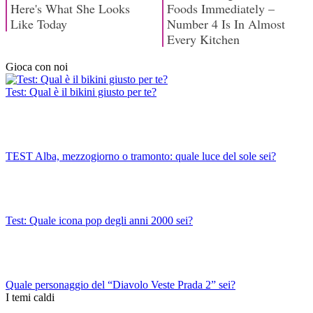
Gioca con noi
Test: Qual è il bikini giusto per te?
TEST Alba, mezzogiorno o tramonto: quale luce del sole sei?
Test: Quale icona pop degli anni 2000 sei?
Quale personaggio del “Diavolo Veste Prada 2” sei?
I temi caldi