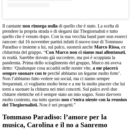
Il cantante
non rinnega nulla
di quello che è stato. La scelta di
prendere la propria strada e di slegarsi dai Thegiornalisti e tutto
quello che è venuto dopo. Con la sua vecchia band pare non esserci
rancore: dal 16 novembre partirà infatti il nuovo tour di Tommaso
Paradiso e insieme a lui, sul palco, suonerà anche
Marco Rissa,
ex
chitarrista del gruppo. “
Con Marco non ci siamo mai allontanati
,
in realtà. Sarebbe dovuto già succedere, ma poi è scoppiata la
pandemia. Prima dello scioglimento del gruppo, Marco mi aveva
detto: ‘Qualunque cosa accadrà nelle nostre vite,
a me piacerà
sempre suonare con te
perché abbiamo un legame molto forte’.
Non l’abbiamo fatto vedere sui social, ma ci siamo sempre
frequentati, ci vogliamo molto bene e a me fa molto piacere che lui
torni a suonare la chitarra nei miei concerti. Sul palco avrò due
chitarre elettriche ed è sempre stato un mio sogno. Sono davvero
molto contento, ma tutto questo
non c’entra niente con la reunion
dei Thegiornalisti.
Non è nei progetti.”
Tommaso Paradiso: l’amore per la
musica, Carolina e il no a Sanremo