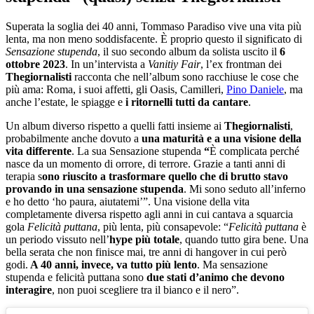
Superata la soglia dei 40 anni, Tommaso Paradiso vive una vita più
lenta, ma non meno soddisfacente. È proprio questo il significato di
Sensazione stupenda
, il suo secondo album da solista uscito il
6
ottobre 2023
. In un’intervista a
Vanitiy Fair
, l’ex frontman dei
Thegiornalisti
racconta che nell’album sono racchiuse le cose che
più ama: Roma, i suoi affetti, gli Oasis, Camilleri,
Pino Daniele
, ma
anche l’estate, le spiagge e
i ritornelli tutti da cantare
.
Un album diverso rispetto a quelli fatti insieme ai
Thegiornalisti
,
probabilmente anche dovuto a
una maturità e a una visione della
vita differente
. La sua Sensazione stupenda
“
È complicata perché
nasce da un momento di orrore, di terrore. Grazie a tanti anni di
terapia s
ono riuscito a trasformare quello che di brutto stavo
provando in una sensazione stupenda
. Mi sono seduto all’inferno
e ho detto ‘ho paura, aiutatemi’”. Una visione della vita
completamente diversa rispetto agli anni in cui cantava a squarcia
gola
Felicità puttana
, più lenta, più consapevole: “
Felicità puttana
è
un periodo vissuto nell’
hype più totale
, quando tutto gira bene. Una
bella serata che non finisce mai, tre anni di hangover in cui però
godi.
A 40 anni, invece, va tutto più lento
. Ma sensazione
stupenda e felicità puttana sono
due stati d’animo che devono
interagire
, non puoi scegliere tra il bianco e il nero”.