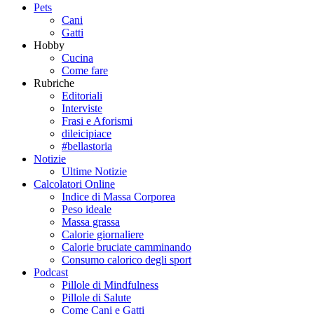
Pets
Cani
Gatti
Hobby
Cucina
Come fare
Rubriche
Editoriali
Interviste
Frasi e Aforismi
dileicipiace
#bellastoria
Notizie
Ultime Notizie
Calcolatori Online
Indice di Massa Corporea
Peso ideale
Massa grassa
Calorie giornaliere
Calorie bruciate camminando
Consumo calorico degli sport
Podcast
Pillole di Mindfulness
Pillole di Salute
Come Cani e Gatti