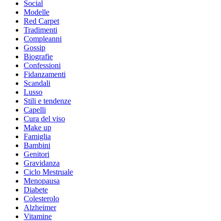
Social
Modelle
Red Carpet
Tradimenti
Compleanni
Gossip
Biografie
Confessioni
Fidanzamenti
Scandali
Lusso
Stili e tendenze
Capelli
Cura del viso
Make up
Famiglia
Bambini
Genitori
Gravidanza
Ciclo Mestruale
Menopausa
Diabete
Colesterolo
Alzheimer
Vitamine