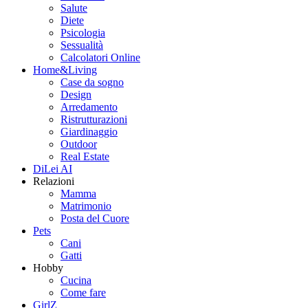
Salute
Diete
Psicologia
Sessualità
Calcolatori Online
Home&Living
Case da sogno
Design
Arredamento
Ristrutturazioni
Giardinaggio
Outdoor
Real Estate
DiLei AI
Relazioni
Mamma
Matrimonio
Posta del Cuore
Pets
Cani
Gatti
Hobby
Cucina
Come fare
GirlZ