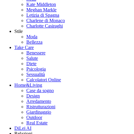
Kate Middleton
Meghan Markle
Letizia di Spagna
Charlene di Monaco
Charlotte Casiraghi
Stile
Moda
Bellezza
Take Care
Benessere
Salute
Diete
Psicologia
Sessualità
Calcolatori Online
Home&Living
Case da sogno
Design
Arredamento
Ristrutturazioni
Giardinaggio
Outdoor
Real Estate
DiLei AI
Relazioni