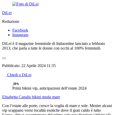
DiLei
Redazione
Facebook
Instagram
DiLei è il magazine femminile di Italiaonline lanciato a febbraio
2013, che parla a tutte le donne con occhi al 100% femminili.
Pubblicato:
22 Aprile 2024 11:35
Chiedi a DiLei
IPA
Primi bikini vip, anticipazioni dell’estate 2024
Elisabetta Canalis
bikini
moda mare
Con l’estate alle porte, cresce la voglia di mare e sole. Mentre alcuni
vip scappano verso località esotiche dove il gran caldo è tutto
l’anno, altri si accontentano del primo sole per sfoggiare i bikini più