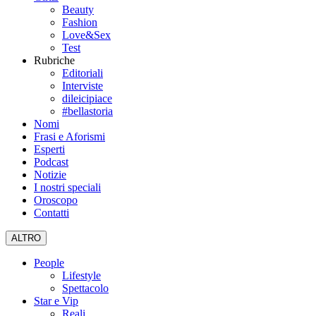
Beauty
Fashion
Love&Sex
Test
Rubriche
Editoriali
Interviste
dileicipiace
#bellastoria
Nomi
Frasi e Aforismi
Esperti
Podcast
Notizie
I nostri speciali
Oroscopo
Contatti
ALTRO
People
Lifestyle
Spettacolo
Star e Vip
Reali