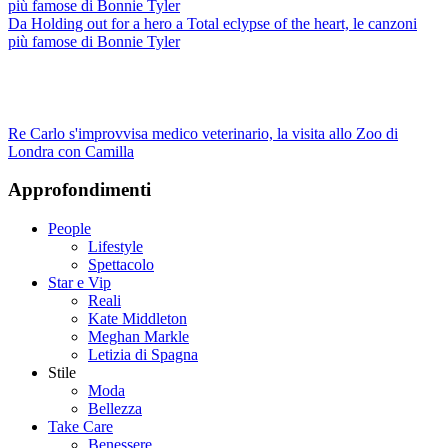
Da Holding out for a hero a Total eclypse of the heart, le canzoni
più famose di Bonnie Tyler
Re Carlo s'improvvisa medico veterinario, la visita allo Zoo di
Londra con Camilla
Approfondimenti
People
Lifestyle
Spettacolo
Star e Vip
Reali
Kate Middleton
Meghan Markle
Letizia di Spagna
Stile
Moda
Bellezza
Take Care
Benessere