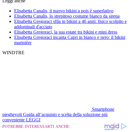
Leggi anche
Elisabetta Canalis, il nuovo bikini a pois è superlativo
Elisabetta Canalis, lo strepitoso costume bianco da sirena
Elisabetta Gregoraci sfila in bikini a 46 anni: fisico scolpito e
addominali d'acciaio
Elisabetta Gregoraci, la sua estate tra bikini e mini dress
Elisabetta Gregoraci incanta Capri in bianco e nero: il bikini
marinière
WINDTRE
Smartphone
pieghevoli
Guida all’acquisto e scelta della soluzione più
conveniente
LEGGI