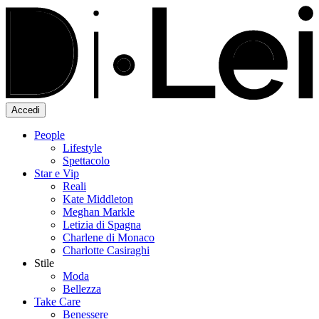
Accedi
People
Lifestyle
Spettacolo
Star e Vip
Reali
Kate Middleton
Meghan Markle
Letizia di Spagna
Charlene di Monaco
Charlotte Casiraghi
Stile
Moda
Bellezza
Take Care
Benessere