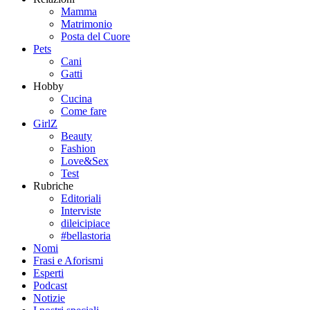
Mamma
Matrimonio
Posta del Cuore
Pets
Cani
Gatti
Hobby
Cucina
Come fare
GirlZ
Beauty
Fashion
Love&Sex
Test
Rubriche
Editoriali
Interviste
dileicipiace
#bellastoria
Nomi
Frasi e Aforismi
Esperti
Podcast
Notizie