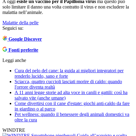
A oggi
esiste un vaccino per il Papilloma virus
ma questo può
solo limitare il danno una volta contratto il virus e non escludere la
malattia nell’animale.
Malattie della pelle
Seguici su:
Google Discover
Fonti preferite
Leggi anche
Cura del pelo del cane: la guida ai migliori integratori per
renderlo lucido, sano e forte
Sciacca, quattro cuccioli lasciati morire di caldo: quando
l'orrore diventa realtà
A 11 anni legge storie ad alta voce in canili e gattili: così ha
salvato vite (anche umane)
Come divertirsi con il cane d'estate: giochi anti-caldo da fare
in giardino o al parco
Pet wellness: quando il benessere degli animali domestici va
oltre la cura
WINDTRE
Smartphone pieghevoli
Guida all’acquisto e scelta