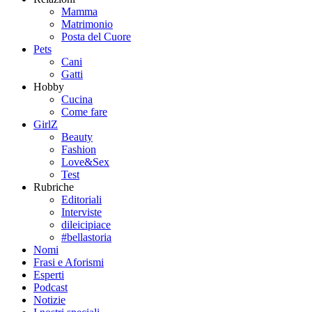
Mamma
Matrimonio
Posta del Cuore
Pets
Cani
Gatti
Hobby
Cucina
Come fare
GirlZ
Beauty
Fashion
Love&Sex
Test
Rubriche
Editoriali
Interviste
dileicipiace
#bellastoria
Nomi
Frasi e Aforismi
Esperti
Podcast
Notizie