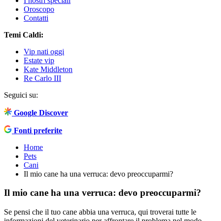
I nostri speciali
Oroscopo
Contatti
Temi Caldi:
Vip nati oggi
Estate vip
Kate Middleton
Re Carlo III
Seguici su:
Google Discover
Fonti preferite
Home
Pets
Cani
Il mio cane ha una verruca: devo preoccuparmi?
Il mio cane ha una verruca: devo preoccuparmi?
Se pensi che il tuo cane abbia una verruca, qui troverai tutte le
informazioni del veterinario per affrontare il problema nel modo