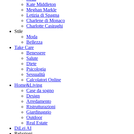
Kate Middleton
Meghan Markle
Letizia di Spagna
Charlene di Monaco
Charlotte Casiraghi
Stile
Moda
Bellezza
Take Care
Benessere
Salute
Diete
Psicologia
Sessualità
Calcolatori Online
Home&Living
Case da sogno
Design
Arredamento
Ristrutturazioni
Giardinaggio
Outdoor
Real Estate
DiLei AI
Relazioni