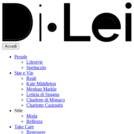
Accedi
People
Lifestyle
Spettacolo
Star e Vip
Reali
Kate Middleton
Meghan Markle
Letizia di Spagna
Charlene di Monaco
Charlotte Casiraghi
Stile
Moda
Bellezza
Take Care
Benessere