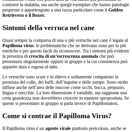
contrarre la malattia, ma anche quegli esemplari che hanno patologie
pregresse o appartengono a una razza particolare come il
Golden
Retrievern o il Boxer.
Sintomi della verruca nel cane
Quasi sempre la comparsa di una o più verruche nel cane è legata al
Papilloma virus
: le problematiche che ne derivano sono per lo più
estetiche e per questo facili da riconoscere. Tra i sintomi più evidenti
la presenza di
crescita di un’escrescenza anomala
che può
presentarsi singolarmente oppure in gruppo e la cui consistenza può
apparire dura e rugosa al tatto.
Le verruche sono scure e in rilievo e solitamente compaiono in
presenza del collo, dei baffi, dell’inguine e delle zampe. Sono molto
diffuse anche nell’area delle mucose come occhi, bocca, prepuzio,
lingua e orecchie. La loro dimensione è variabile, ma raggiunta una
certa grandezza non dovrebbero crescere in maniere spropositata. Se
queste si presentano in gruppo si parla invece di Papillomatosi.
Come si contrae il Papilloma Virus?
Il Papilloma virus è un
agente virale
piuttosto pericoloso, anche se