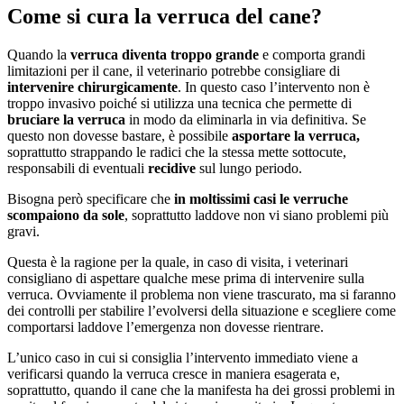
Come si cura la verruca del cane?
Quando la
verruca diventa troppo grande
e comporta grandi
limitazioni per il cane, il veterinario potrebbe consigliare di
intervenire chirurgicamente
. In questo caso l’intervento non è
troppo invasivo poiché si utilizza una tecnica che permette di
bruciare la verruca
in modo da eliminarla in via definitiva. Se
questo non dovesse bastare, è possibile
asportare la verruca,
soprattutto strappando le radici che la stessa mette sottocute,
responsabili di eventuali
recidive
sul lungo periodo.
Bisogna però specificare che
in moltissimi casi le verruche
scompaiono da sole
, soprattutto laddove non vi siano problemi più
gravi.
Questa è la ragione per la quale, in caso di visita, i veterinari
consigliano di aspettare qualche mese prima di intervenire sulla
verruca. Ovviamente il problema non viene trascurato, ma si faranno
dei controlli per stabilire l’evolversi della situazione e scegliere come
comportarsi laddove l’emergenza non dovesse rientrare.
L’unico caso in cui si consiglia l’intervento immediato viene a
verificarsi quando la verruca cresce in maniera esagerata e,
soprattutto, quando il cane che la manifesta ha dei grossi problemi in