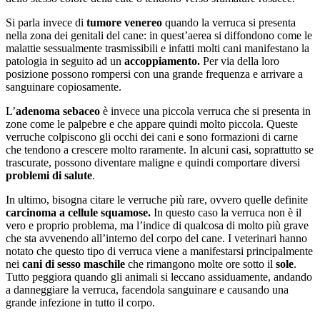
Si parla invece di
tumore venereo
quando la verruca si presenta
nella zona dei genitali del cane: in quest’aerea si diffondono come le
malattie sessualmente trasmissibili e infatti molti cani manifestano la
patologia in seguito ad un
accoppiamento.
Per via della loro
posizione possono rompersi con una grande frequenza e arrivare a
sanguinare copiosamente.
L’
adenoma sebaceo
è invece una piccola verruca che si presenta in
zone come le palpebre e che appare quindi molto piccola. Queste
verruche colpiscono gli occhi dei cani e sono formazioni di carne
che tendono a crescere molto raramente. In alcuni casi, soprattutto se
trascurate, possono diventare maligne e quindi comportare diversi
problemi di salute
.
In ultimo, bisogna citare le verruche più rare, ovvero quelle definite
carcinoma a cellule squamose.
In questo caso la verruca non è il
vero e proprio problema, ma l’indice di qualcosa di molto più grave
che sta avvenendo all’interno del corpo del cane. I veterinari hanno
notato che questo tipo di verruca viene a manifestarsi principalmente
nei
cani di sesso maschile
che rimangono molte ore sotto il
sole
.
Tutto peggiora quando gli animali si leccano assiduamente, andando
a danneggiare la verruca, facendola sanguinare e causando una
grande infezione in tutto il corpo.