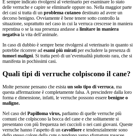
È sempre indicato rivolgersi al veterinario per esaminare lo stato
delle verruche e capire se eliminarle oppure no. Nella maggior parte
dei casi si tratta di un
problema cutaneo
destinato ad avere un
decorso benigno. Ovviamente è bene tenere sotto controllo la
situazione, soprattutto nel caso in cui la verruca crescesse in maniera
repentina o se la sua presenza andasse a
limitare in maniera
negativa
la vita dell’animale.
In caso di dubbio è sempre bene rivolgersi al veterinario in quanto si
potrebbe ricorrere ad
esami più mirati
per escludere la presenza di
tumori maligni
. Si tratta però di un’eventualità piuttosto rara, che si
manifesta in pochissimi casi.
Quali tipi di verruche colpiscono il cane?
Molte persone pensano che esista
un solo tipo di verruca
, ma
questa affermazione è completamente falsa. A prescindere dalla loro
forma e dimensione, infatti, le verruche possono essere
benigne o
maligne.
Nel caso del
Papilloma virus,
parliamo di quelle verruche più
comuni che colpiscono la bocca del cane e che solitamente si
presentano con più frequenza nei cuccioli o nei cani giovani. Queste
verruche hanno l’aspetto di un
cavolfiore
e tendenzialmente sono
dello stesso colore della cute o tendono verso sfumature rosacee.