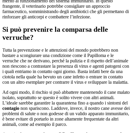
merito al funzionamento del sistema immunitario. In questo
frangente, il veterinario potrebbe consigliare un approccio
farmaceutico, somministrando degli antibiotici che gli permettano di
rinforzare gli anticorpi e combattere l’infezione.
Si può prevenire la comparsa delle
verruche?
Tutta la prevenzione e le attenzioni del mondo potrebbero non
bastare a scongiurare una condizione come il Papilloma e le
verruche che ne derivano, perché la pulizia e il rispetto dell’animale
non riescono a contrastare la presenza di virus e agenti patogeni con
i quali entriamo in contatto ogni giorno. Basta infatti bere da una
ciotola nella quale ha bevuto un cane infetto o entrare in contatto
con un altro esemplare per contrarre il virus e sviluppare la malattia.
Ad ogni modo, il rischio si può abbattere mantenendo il cane malato
isolato, soprattutto se questo è solito vivere con altri animali.
L’ideale sarebbe garantire la quarantena fino a quando i sintomi del
contagio
non spariscono. Laddove, invece, il nostro cane avesse dei
problemi di salute o non godesse di un valido apparato immunitario,
è bene evitare di portarlo in zone altamente frequentate da altri
animali, come ad esempio il parco.