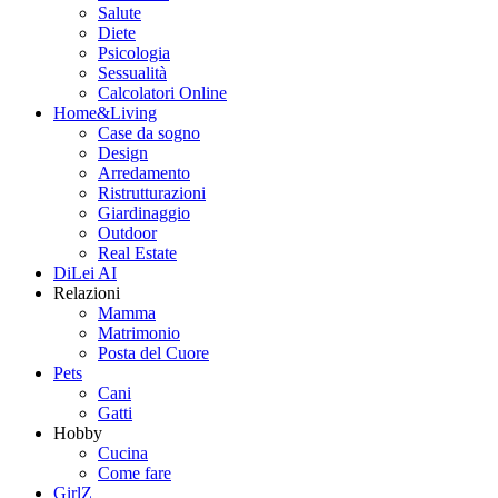
Salute
Diete
Psicologia
Sessualità
Calcolatori Online
Home&Living
Case da sogno
Design
Arredamento
Ristrutturazioni
Giardinaggio
Outdoor
Real Estate
DiLei AI
Relazioni
Mamma
Matrimonio
Posta del Cuore
Pets
Cani
Gatti
Hobby
Cucina
Come fare
GirlZ