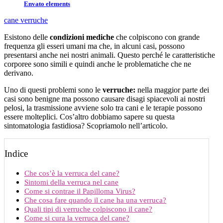
Envato elements
cane
verruche
Esistono delle
condizioni mediche
che colpiscono con grande
frequenza gli esseri umani ma che, in alcuni casi, possono
presentarsi anche nei nostri animali. Questo perché le caratteristiche
corporee sono simili e quindi anche le problematiche che ne
derivano.
Uno di questi problemi sono le
verruche:
nella maggior parte dei
casi sono benigne ma possono causare disagi spiacevoli ai nostri
pelosi, la trasmissione avviene solo tra cani e le terapie possono
essere molteplici. Cos’altro dobbiamo sapere su questa
sintomatologia fastidiosa? Scopriamolo nell’articolo.
Indice
Che cos’è la verruca del cane?
Sintomi della verruca nel cane
Come si contrae il Papilloma Virus?
Che cosa fare quando il cane ha una verruca?
Quali tipi di verruche colpiscono il cane?
Come si cura la verruca del cane?