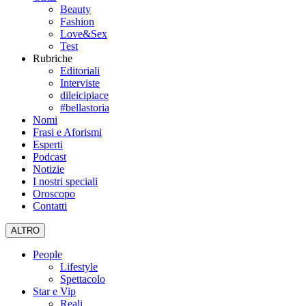
Beauty
Fashion
Love&Sex
Test
Rubriche
Editoriali
Interviste
dileicipiace
#bellastoria
Nomi
Frasi e Aforismi
Esperti
Podcast
Notizie
I nostri speciali
Oroscopo
Contatti
ALTRO
People
Lifestyle
Spettacolo
Star e Vip
Reali