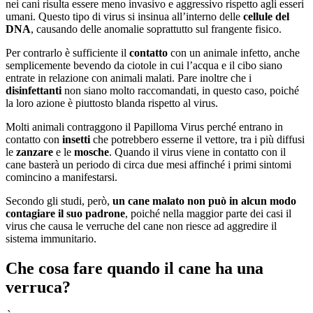
nei cani risulta essere meno invasivo e aggressivo rispetto agli esseri
umani. Questo tipo di virus si insinua all’interno delle
cellule del
DNA
, causando delle anomalie soprattutto sul frangente fisico.
Per contrarlo è sufficiente il
contatto
con un animale infetto, anche
semplicemente bevendo da ciotole in cui l’acqua e il cibo siano
entrate in relazione con animali malati. Pare inoltre che i
disinfettanti
non siano molto raccomandati, in questo caso, poiché
la loro azione è piuttosto blanda rispetto al virus.
Molti animali contraggono il Papilloma Virus perché entrano in
contatto con
insetti
che potrebbero esserne il vettore, tra i più diffusi
le
zanzare
e le
mosche
. Quando il virus viene in contatto con il
cane basterà un periodo di circa due mesi affinché i primi sintomi
comincino a manifestarsi.
Secondo gli studi, però,
un cane malato non può in alcun modo
contagiare il suo padrone
, poiché nella maggior parte dei casi il
virus che causa le verruche del cane non riesce ad aggredire il
sistema immunitario.
Che cosa fare quando il cane ha una
verruca?