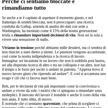
Perché ci sentiamo bloccate e
rimandiamo tutto
Se anche a te è capitato di aspettare il momento giusto, e nel
frattempo di sentirti bloccata, non ti preoccupare: una ricerca
condotta da Gallup, azienda di analisi dei dati con sede a
Washington, ha mostrato come il 15% della nostra generazione
tenda a
rimandare importanti decisioni di vita
. Non sei la sola a
vivere una sensazione di stallo.
Viviamo in tensione
perché abbiamo mille desideri, ma ci sembra di
non riuscire a stare dietro a niente. Le passioni vengono accantonate,
così come la nostra indipendenza o la ricerca di lavoro.
Immagina: sei incastrata in un lavoro che non ti soddisfa post laurea,
sei alla disperata ricerca di altro e tra un colloquio e un altro, non hai
il tempo o le forze per uscire o andare in palestra. “Appena trovo il
nuovo lavoro giuro che riprendo ad andare”. E così si accantona uno
svago e ciò che ci faceva stare bene.
Beh, per le decisioni di vita più importanti come la convivenza o
andare a vivere da sole, i motivi che ci spingono a rimandare sono
molteplici. Il mercato del lavoro è instabile e anche il costo della vita
non aiuta. E tutto slitta, di nuovo.
È normale che ci sentiamo
spaventate
, che prima di scegliere ci
pensiamo mille volte e abbiamo paura del cambiamento. La paura