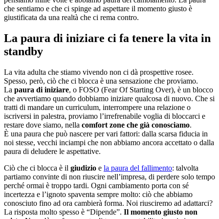
che sentiamo e che ci spinge ad aspettare il momento giusto è
giustificata da una realtà che ci rema contro.
La paura di iniziare ci fa tenere la vita in
standby
La vita adulta che stiamo vivendo non ci dà prospettive rosee.
Spesso, però, ciò che ci blocca è una sensazione che proviamo.
La
paura di iniziare
, o FOSO (Fear Of Starting Over), è un blocco
che avvertiamo quando dobbiamo iniziare qualcosa di nuovo. Che si
tratti di mandare un curriculum, interrompere una relazione o
iscriversi in palestra, proviamo l’irrefrenabile voglia di bloccarci e
restare dove siamo, nella
comfort zone che già conosciamo
.
È una paura che può nascere per vari fattori: dalla scarsa fiducia in
noi stesse, vecchi inciampi che non abbiamo ancora accettato o dalla
paura di deludere le aspettative.
Ciò che ci blocca è il
giudizio
e
la paura del fallimento
: talvolta
partiamo convinte di non riuscire nell’impresa, di perdere solo tempo
perché ormai è troppo tardi. Ogni cambiamento porta con sé
incertezza e l’ignoto spaventa sempre molto: ciò che abbiamo
conosciuto fino ad ora cambierà forma. Noi riusciremo ad adattarci?
La risposta molto spesso è “Dipende”.
Il momento giusto non