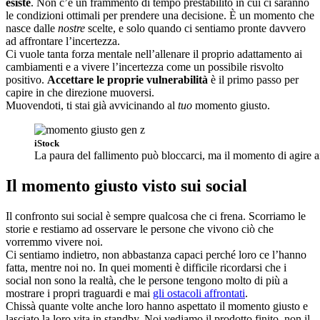
esiste
. Non c’è un frammento di tempo prestabilito in cui ci saranno
le condizioni ottimali per prendere una decisione. È un momento che
nasce dalle
nostre
scelte, e solo quando ci sentiamo pronte davvero
ad affrontare l’incertezza.
Ci vuole tanta forza mentale nell’allenare il proprio adattamento ai
cambiamenti e a vivere l’incertezza come un possibile risvolto
positivo.
Accettare le proprie vulnerabilità
è il primo passo per
capire in che direzione muoversi.
Muovendoti, ti stai già avvicinando al
tuo
momento giusto.
iStock
La paura del fallimento può bloccarci, ma il momento di agire 
Il momento giusto visto sui social
Il confronto sui social è sempre qualcosa che ci frena. Scorriamo le
storie e restiamo ad osservare le persone che vivono ciò che
vorremmo vivere noi.
Ci sentiamo indietro, non abbastanza capaci perché loro ce l’hanno
fatta, mentre noi no. In quei momenti è difficile ricordarsi che i
social non sono la realtà, che le persone tengono molto di più a
mostrare i propri traguardi e mai
gli ostacoli affrontati
.
Chissà quante volte anche loro hanno aspettato il momento giusto e
lasciato la loro vita in standby. Noi vediamo il prodotto finito, non il