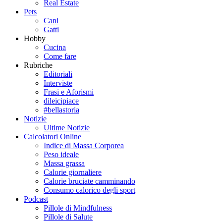
Real Estate
Pets
Cani
Gatti
Hobby
Cucina
Come fare
Rubriche
Editoriali
Interviste
Frasi e Aforismi
dileicipiace
#bellastoria
Notizie
Ultime Notizie
Calcolatori Online
Indice di Massa Corporea
Peso ideale
Massa grassa
Calorie giornaliere
Calorie bruciate camminando
Consumo calorico degli sport
Podcast
Pillole di Mindfulness
Pillole di Salute