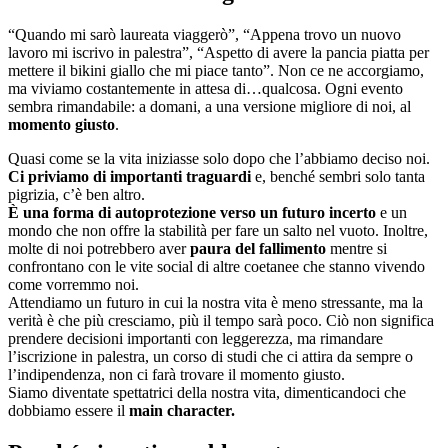
“Quando mi sarò laureata viaggerò”, “Appena trovo un nuovo
lavoro mi iscrivo in palestra”, “Aspetto di avere la pancia piatta per
mettere il bikini giallo che mi piace tanto”. Non ce ne accorgiamo,
ma viviamo costantemente in attesa di…qualcosa. Ogni evento
sembra rimandabile: a domani, a una versione migliore di noi, al
momento giusto
.
Quasi come se la vita iniziasse solo dopo che l’abbiamo deciso noi.
Ci priviamo di importanti traguardi
e, benché sembri solo tanta
pigrizia, c’è ben altro.
È una forma di autoprotezione verso un futuro incerto
e un
mondo che non offre la stabilità per fare un salto nel vuoto. Inoltre,
molte di noi potrebbero aver
paura del fallimento
mentre si
confrontano con le vite social di altre coetanee che stanno vivendo
come vorremmo noi.
Attendiamo un futuro in cui la nostra vita è meno stressante, ma la
verità è che più cresciamo, più il tempo sarà poco. Ciò non significa
prendere decisioni importanti con leggerezza, ma rimandare
l’iscrizione in palestra, un corso di studi che ci attira da sempre o
l’indipendenza, non ci farà trovare il momento giusto.
Siamo diventate spettatrici della nostra vita, dimenticandoci che
dobbiamo essere il
main character.