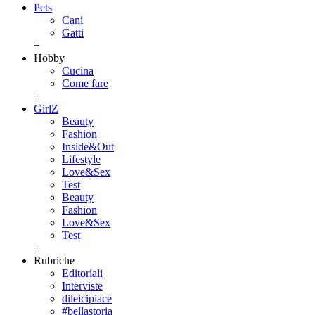
Pets
Cani
Gatti
+
Hobby
Cucina
Come fare
+
GirlZ
Beauty
Fashion
Inside&Out
Lifestyle
Love&Sex
Test
Beauty
Fashion
Love&Sex
Test
+
Rubriche
Editoriali
Interviste
dileicipiace
#bellastoria