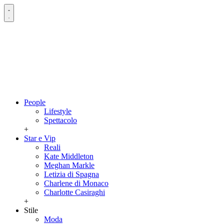
People
Lifestyle
Spettacolo
+
Star e Vip
Reali
Kate Middleton
Meghan Markle
Letizia di Spagna
Charlene di Monaco
Charlotte Casiraghi
+
Stile
Moda