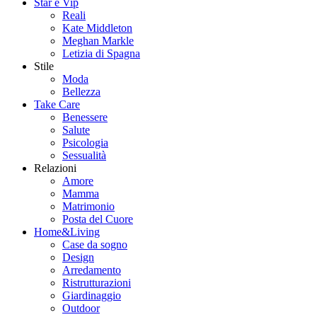
Star e Vip
Reali
Kate Middleton
Meghan Markle
Letizia di Spagna
Stile
Moda
Bellezza
Take Care
Benessere
Salute
Psicologia
Sessualità
Relazioni
Amore
Mamma
Matrimonio
Posta del Cuore
Home&Living
Case da sogno
Design
Arredamento
Ristrutturazioni
Giardinaggio
Outdoor