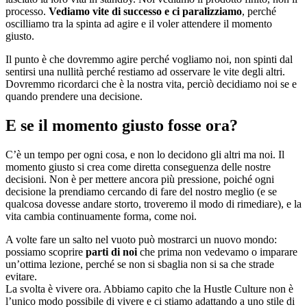
processo.
Vediamo vite di successo e ci paralizziamo
, perché
oscilliamo tra la spinta ad agire e il voler attendere il momento
giusto.
Il punto è che dovremmo agire perché vogliamo noi, non spinti dal
sentirsi una nullità perché restiamo ad osservare le vite degli altri.
Dovremmo ricordarci che è la nostra vita, perciò decidiamo noi se e
quando prendere una decisione.
E se il momento giusto fosse ora?
C’è un tempo per ogni cosa, e non lo decidono gli altri ma noi. Il
momento giusto si crea come diretta conseguenza delle nostre
decisioni. Non è per mettere ancora più pressione, poiché ogni
decisione la prendiamo cercando di fare del nostro meglio (e se
qualcosa dovesse andare storto, troveremo il modo di rimediare), e la
vita cambia continuamente forma, come noi.
A volte fare un salto nel vuoto può mostrarci un nuovo mondo:
possiamo scoprire
parti di noi
che prima non vedevamo o imparare
un’ottima lezione, perché se non si sbaglia non si sa che strade
evitare.
La svolta è vivere ora. Abbiamo capito che la Hustle Culture non è
l’unico modo possibile di vivere e ci stiamo adattando a uno stile di