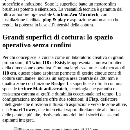
superficie a induzione. Sotto la superficie batte un motore slim
brushless potente e silenzioso. La versatilità tecnica è garantita dal
filtro antiodore rigenerabile
Carbon.Zeo Microtech
, con
installazione facilitata
plug & play
e aspirazione automatica che
regola la potenza in base all’intensità della cottura.
Grandi superfici di cottura: lo spazio
operativo senza confini
Per chi concepisce la cucina come un laboratorio creativo di grandi
proporzioni, il
Twins 118
di
Esistyle
appresenta la nuova frontiera
della dimensione operativa. Con una larghezza unica sul mercato di
118 cm
, questo piano aspirante permette di gestire cinque zone di
cottura simultanee, inclusa un’ampia area centrale da 280 mm e
quattro zone con funzione
Bridge
. La superficie è rifinita con una
speciale
texture Matt anti-scratch
, tecnologia che garantisce
resistenza estrema ai graffi e durabilità eccezionale nel tempo. La
configurazione modulare offre due soluzioni: il
Flap
, deflettore
intelligente che direziona il flusso di aspirazione verso le zone attive,
e la
Smart Tower
, che intercetta i vapori direttamente alla bocca
delle pentole più alte, risolvendo uno dei limiti storici dei sistemi
aspiranti integrati.