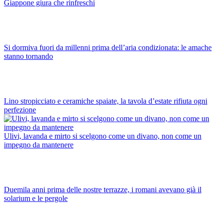
Giappone giura che rinfreschi
Si dormiva fuori da millenni prima dell’aria condizionata: le amache
stanno tornando
Lino stropicciato e ceramiche spaiate, la tavola d’estate rifiuta ogni
perfezione
Ulivi, lavanda e mirto si scelgono come un divano, non come un
impegno da mantenere
Duemila anni prima delle nostre terrazze, i romani avevano già il
solarium e le pergole