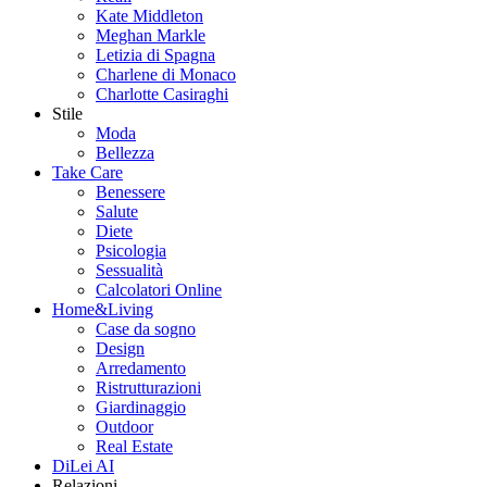
Kate Middleton
Meghan Markle
Letizia di Spagna
Charlene di Monaco
Charlotte Casiraghi
Stile
Moda
Bellezza
Take Care
Benessere
Salute
Diete
Psicologia
Sessualità
Calcolatori Online
Home&Living
Case da sogno
Design
Arredamento
Ristrutturazioni
Giardinaggio
Outdoor
Real Estate
DiLei AI
Relazioni