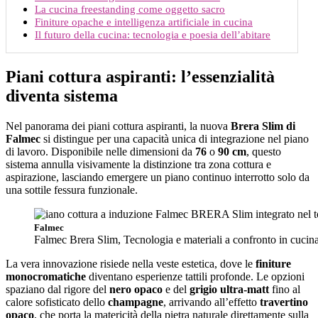
La cucina freestanding come oggetto sacro
Finiture opache e intelligenza artificiale in cucina
Il futuro della cucina: tecnologia e poesia dell’abitare
Piani cottura aspiranti: l’essenzialità
diventa sistema
Nel panorama dei piani cottura aspiranti, la nuova
Brera Slim di
Falmec
si distingue per una capacità unica di integrazione nel piano
di lavoro. Disponibile nelle dimensioni da
76
o
90 cm
, questo
sistema annulla visivamente la distinzione tra zona cottura e
aspirazione, lasciando emergere un piano continuo interrotto solo da
una sottile fessura funzionale.
Falmec
Falmec Brera Slim, Tecnologia e materiali a confronto in cucin
La vera innovazione risiede nella veste estetica, dove le
finiture
monocromatiche
diventano esperienze tattili profonde. Le opzioni
spaziano dal rigore del
nero opaco
e del
grigio ultra-matt
fino al
calore sofisticato dello
champagne
, arrivando all’effetto
travertino
opaco
, che porta la matericità della pietra naturale direttamente sulla