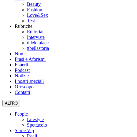
Beauty
Fashion
Love&Sex
Test
Rubriche
Editoriali
Interviste
dileicipiace
#bellastoria
Nomi
Frasi e Aforismi
Esperti
Podcast
Notizie
I nostri speciali
Oroscopo
Contatti
ALTRO
People
Lifestyle
Spettacolo
Star e Vip
Reali