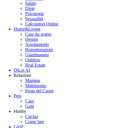
Salute
Diete
Psicologia
Sessualità
Calcolatori Online
Home&Living
Case da sogno
Design
Arredamento
Ristrutturazioni
Giardinaggio
Outdoor
Real Estate
DiLei AI
Relazioni
Mamma
Matrimonio
Posta del Cuore
Pets
Cani
Gatti
Hobby
Cucina
Come fare
GirlZ