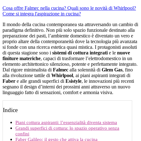
Cosa offre Falmec nella cucina?
Quali sono le novità di Whirlpool?
Come si integra l'aspirazione in cucina?
Il mondo della cucina contemporanea sta attraversando un cambio di
paradigma definitivo. Non più solo spazio funzionale destinato alla
preparazione dei pasti, l’ambiente domestico è diventato un vero e
proprio altare della contemporaneità dove la tecnologia più avanzata
si fonde con una ricerca estetica quasi mistica. I protagonisti assoluti
di questa stagione sono i
sistemi di cottura integrati
e le
nuove
finiture materiche
, capaci di trasformare l’elettrodomestico in un
elemento architettonico silenzioso, potente e perfettamente integrato.
Dal rigore minimalista di
Falmec
alla solennità di
Glem Gas
, fino
alla rivoluzione tattile di
Whirlpool
, ai piani aspiranti integrati di
Faber
e alle grandi superfici di
Esistyle
, le innovazioni più recenti
segnano il design d’interni dei prossimi anni attraverso un nuovo
linguaggio fatto di sensazioni, comfort e armonia visiva.
Indice
Piani cottura aspiranti: l’essenzialità diventa sistema
Grandi superfici di cottura: lo spazio operativo senza
confini
Faber Galileo: il gesto che attiva la cucina