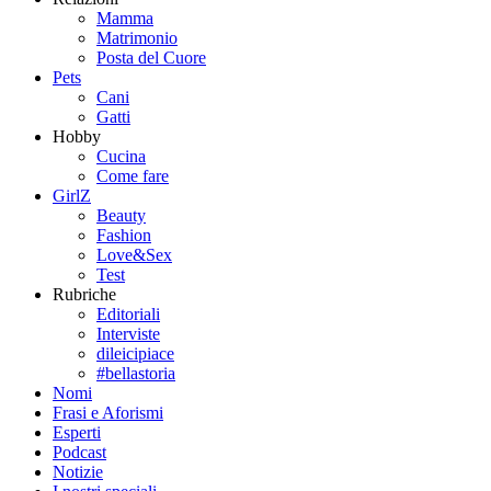
Mamma
Matrimonio
Posta del Cuore
Pets
Cani
Gatti
Hobby
Cucina
Come fare
GirlZ
Beauty
Fashion
Love&Sex
Test
Rubriche
Editoriali
Interviste
dileicipiace
#bellastoria
Nomi
Frasi e Aforismi
Esperti
Podcast
Notizie