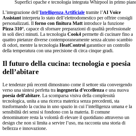
Superfici opache e tecnologia integrata Whirpool in primo pian
L’integrazione dell’
Intelligenza Artificiale
tramite l’
AI Voice
Assistant
interpreta lo stato dell’elettrodomestico per offrire consigli
personalizzati. Il
forno con finitura Matt
introduce la funzione
Pizza 310°
, capace di sfornare preparazioni di qualità professionale
in soli dieci minuti. La tecnologia
Cook4
permette di cucinare fino a
quattro pietanze diverse contemporaneamente senza alcuno scambio
di odori, mentre la tecnologia
HeatControl
garantisce un controllo
della temperatura con una precisione di circa cinque gradi.
Il futuro della cucina: tecnologia e poesia
dell’abitare
Le tendenze più recenti dimostrano come il settore stia convergendo
verso una sintesi perfetta tra
ingegneria d’eccellenza
e una nuova
poesia dell’abitare
. La scomparsa visiva della complessità
tecnologica, unita a una ricerca materica senza precedenti, sta
trasformando la cucina in uno spazio in cui l’intelligenza umana e la
sensibilità dei sensi si fondono con la materia. Il comune
denominatore resta la volontà di elevare il quotidiano attraverso un
design che non si limita a servire l’uso, ma racconta una storia di
bellezza e innovazione.