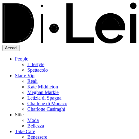
Accedi
People
Lifestyle
Spettacolo
Star e Vip
Reali
Kate Middleton
Meghan Markle
Letizia di Spagna
Charlene di Monaco
Charlotte Casiraghi
Stile
Moda
Bellezza
Take Care
Benessere