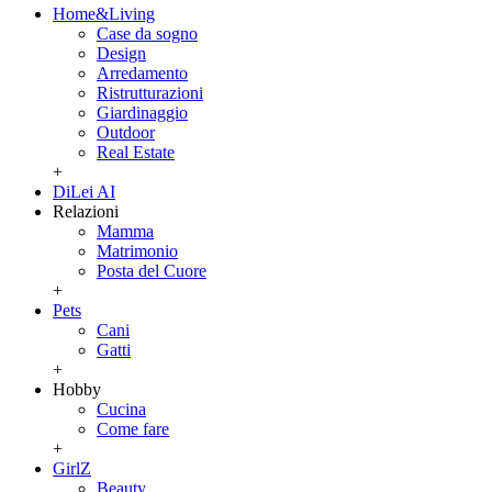
Home&Living
Case da sogno
Design
Arredamento
Ristrutturazioni
Giardinaggio
Outdoor
Real Estate
+
DiLei AI
Relazioni
Mamma
Matrimonio
Posta del Cuore
+
Pets
Cani
Gatti
+
Hobby
Cucina
Come fare
+
GirlZ
Beauty