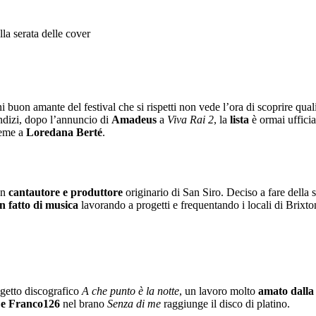
ni buon amante del festival che si rispetti non vede l’ora di scoprire qua
indizi, dopo l’annuncio di
Amadeus
a
Viva Rai 2
, la
lista
è ormai ufficia
eme a
Loredana Berté
.
un
cantautore e produttore
originario di San Siro. Deciso a fare della s
n fatto di musica
lavorando a progetti e frequentando i locali di Brixton 
ogetto discografico
A che punto è la notte
, un lavoro molto
amato dalla 
 e Franco126
nel brano
Senza di me
raggiunge il disco di platino.