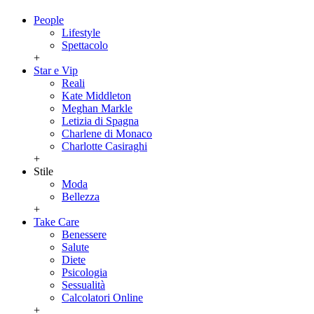
People
Lifestyle
Spettacolo
+
Star e Vip
Reali
Kate Middleton
Meghan Markle
Letizia di Spagna
Charlene di Monaco
Charlotte Casiraghi
+
Stile
Moda
Bellezza
+
Take Care
Benessere
Salute
Diete
Psicologia
Sessualità
Calcolatori Online
+