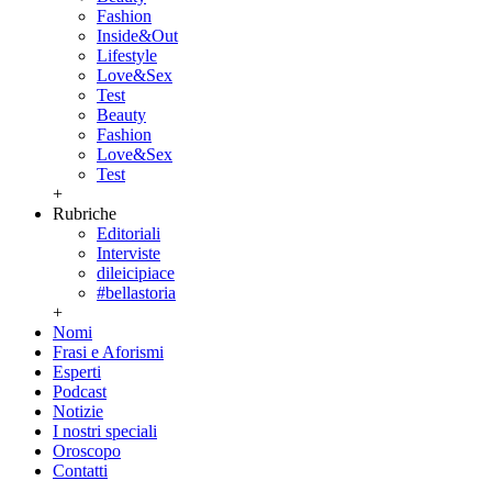
Fashion
Inside&Out
Lifestyle
Love&Sex
Test
Beauty
Fashion
Love&Sex
Test
+
Rubriche
Editoriali
Interviste
dileicipiace
#bellastoria
+
Nomi
Frasi e Aforismi
Esperti
Podcast
Notizie
I nostri speciali
Oroscopo
Contatti